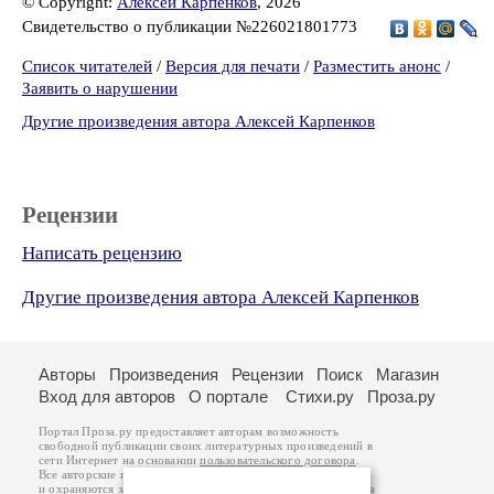
© Copyright:
Алексей Карпенков
, 2026
Свидетельство о публикации №226021801773
Список читателей
/
Версия для печати
/
Разместить анонс
/
Заявить о нарушении
Другие произведения автора Алексей Карпенков
Рецензии
Написать рецензию
Другие произведения автора Алексей Карпенков
Авторы
Произведения
Рецензии
Поиск
Магазин
Вход для авторов
О портале
Стихи.ру
Проза.ру
Портал Проза.ру предоставляет авторам возможность
свободной публикации своих литературных произведений в
сети Интернет на основании
пользовательского договора
.
Все авторские права на произведения принадлежат авторам
и охраняются
законом
. Перепечатка произведений возможна