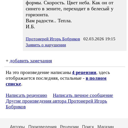
формы. Скорость. Цвет неба. Как он от
синего в зените, переходит в белесый у
горизонта.
Вам радости.. Тепла.
И.Б.
Протоиерей Игорь Бобриков
02.03.2026 19:15
Заявить о нарушении
+
добавить замечания
На это произведение написаны
4 рецензии
, здесь
отображается последняя, остальные -
в полном
списке
.
Написать рецензию
Написать личное сообщение
Другие произведения автора Протоиерей Игорь
Бобриков
Авторы
Произведения
Рецензии
Поиск
Магазин