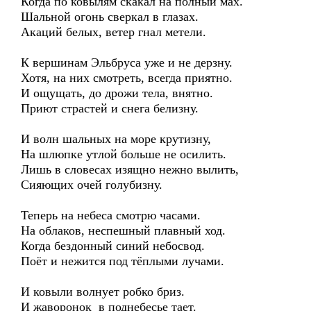
Когда по ковылям скакал на полный мах.
Шальной огонь сверкал в глазах.
Акаций белых, ветер гнал метели.
К вершинам Эльбруса уже и не дерзну.
Хотя, на них смотреть, всегда приятно.
И ощущать, до дрожи тела, внятно.
Приют страстей и снега белизну.
И волн шальных на море крутизну,
На шлюпке утлой больше не осилить.
Лишь в словесах изящно нежно вылить,
Сияющих очей голубизну.
Теперь на небеса смотрю часами.
На облаков, неспешный плавный ход.
Когда бездонный синий небосвод.
Поёт и нежится под тёплыми лучами.
И ковыли волнует робко бриз.
И жаворонок в поднебесье тает.