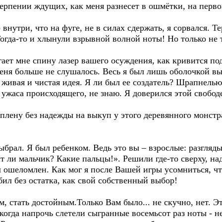
ерпении ждущих, как меня разнесет в ошмётки, на перво
 внутри, что на фуге, не в силах сдержать, я сорвался. Т
огда-то и хлынули взрывной волной ноты! Но только не 
гает мне спину лазер вашего осуждения, как кривится по
еня больше не слушалось. Весь я был лишь оболочкой вы
живая и чистая идея. Я ли был ее создатель? Шрапнелью
 ужаса происходящего, не знаю. Я доверился этой свобо
в плену без надежды на выкуп у этого деревянного монстр
выбрал. Я был ребенком. Ведь это вы – взрослые: разгляд
ли мальчик? Какие пальцы!». Решили где-то сверху, над
 ошеломлен. Как мог я после Вашей игры усомниться, чт
ил без остатка, как свой собственный выбор!
м, стать достойным.Только Вам было... не скучно, нет. Эт
когда напрочь слетели сыгранные восемьсот раз ноты - не