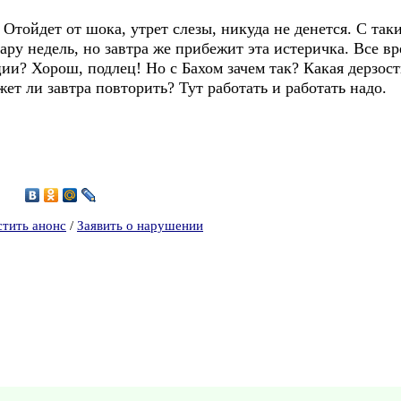
. Отойдет от шока, утрет слезы, никуда не денется. С та
ару недель, но завтра же прибежит эта истеричка. Все вре
ии? Хорош, подлец! Но с Бахом зачем так? Какая дерзость
ет ли завтра повторить? Тут работать и работать надо.
7
стить анонс
/
Заявить о нарушении