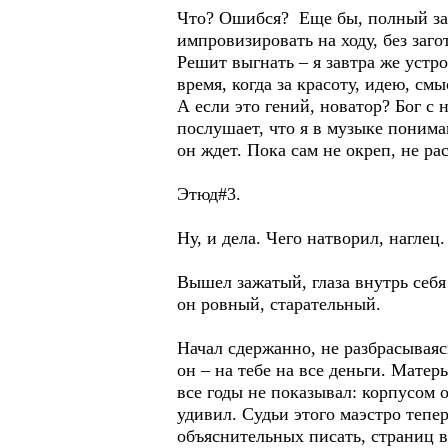
Что? Ошибся? Еще бы, полный зал 
импровизировать на ходу, без заг
Решит выгнать – я завтра же устр
время, когда за красоту, идею, с
А если это гений, новатор? Бог с
послушает, что я в музыке понима
он ждет. Пока сам не окреп, не ра
Этюд#3.
Ну, и дела. Чего натворил, наглец
Вышел зажатый, глаза внутрь себя
он ровный, старательный.
Начал сдержанно, не разбрасываясь
он – на тебе на все деньги. Матер
все годы не показывал: корпусом 
удивил. Судьи этого маэстро тепер
объяснительных писать, страниц в