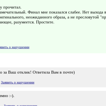
у прочитал.
амечательный. Финал мне показался слабее. Нет выхода 
оригинального, неожиданного образа, а не пресловутой "п
ающее, разумеется. Простите.
явить о нарушении
о за Ваш отклик! Ответила Вам в почте)
Заявить о нарушении
мно :-).
8
Заявить о нарушении