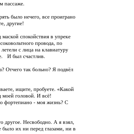
м пассаже.
ерять было нечего, все проиграно
те, другие!
д маской спокойствия в упреке
соковольтного провода, по
 летели с лица на клавиатуру
де. И был счастлив.
а? Отчего так больно? Я подвёл
ываете, ищите, пробуете. «Какой
 моей головой. И всё!
о фортепиано - моя жизнь? С
о другое. Несвободно. А я взял,
 было их ни перед глазами, ни в