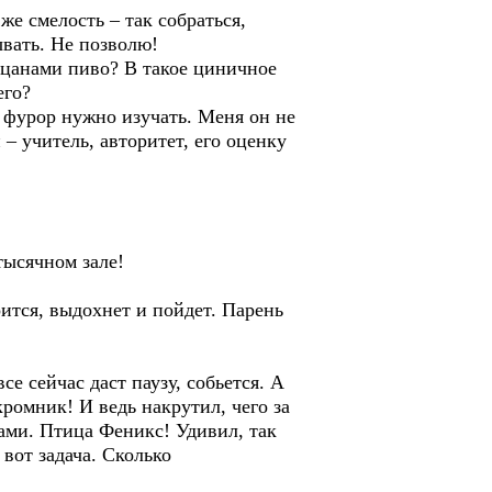
е смелость – так собраться,
ывать. Не позволю!
пацанами пиво? В такое циничное
его?
й фурор нужно изучать. Меня он не
– учитель, авторитет, его оценку
тысячном зале!
ится, выдохнет и пойдет. Парень
е сейчас даст паузу, собьется. А
скромник! И ведь накрутил, чего за
ками. Птица Феникс! Удивил, так
 вот задача. Сколько