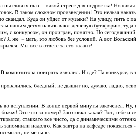
пытливых глаз – какой стресс для подростка! Но какая ж
отовок. В таком сложном произведении! Это нельзя наказ
ою скандал. Куда он уйдет от музыки? На улицу, пить с 
мыслы нашим детям навязывают дешевую бутафорию, туда 
 ним, с конкурсом, он проигран, понятно. Но сегодняшни
ю? Я же – мать, это любовь без условий. А вот Вольский 
скрылся. Мы все в ответе за его талант!
. В композитора поиграть изволил. И где? На конкурсе, в 
 провалились, бледный, не дышит но, думаю, ладно, осво
 во вступлении. В конце первой минуты закоченел. Ну, вс
ь божья! Это что за номер? Заготовка какая? Вот, тебе и 
открылся, стаккато все чисто, да с динамическими оттен
ь запомнили надолго. Как завтра на кафедре показаться -
осемьсот, не меньше.