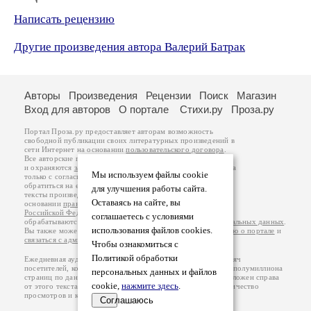
Написать рецензию
Другие произведения автора Валерий Батрак
Авторы
Произведения
Рецензии
Поиск
Магазин
Вход для авторов
О портале
Стихи.ру
Проза.ру
Портал Проза.ру предоставляет авторам возможность
свободной публикации своих литературных произведений в
сети Интернет на основании
пользовательского договора
.
Все авторские права на произведения принадлежат авторам
и охраняются
законом
. Перепечатка произведений возможна
Мы используем файлы cookie
только с согласия его автора, к которому вы можете
обратиться на его авторской странице. Ответственность за
для улучшения работы сайта.
тексты произведений авторы несут самостоятельно на
Оставаясь на сайте, вы
основании
правил публикации
и
законодательства
Российской Федерации
. Данные пользователей
соглашаетесь с условиями
обрабатываются на основании
Политики обработки персональных данных
.
использования файлов cookies.
Вы также можете посмотреть более подробную
информацию о портале
и
связаться с администрацией
.
Чтобы ознакомиться с
Политикой обработки
Ежедневная аудитория портала Проза.ру – порядка 100 тысяч
посетителей, которые в общей сумме просматривают более полумиллиона
персональных данных и файлов
страниц по данным счетчика посещаемости, который расположен справа
cookie,
нажмите здесь
.
от этого текста. В каждой графе указано по две цифры: количество
просмотров и количество посетителей.
Соглашаюсь