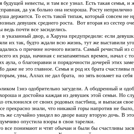
 будущей невесты, и там все узнал. Есть такая семья, и 
справная, да уж больно она нехороша. Росту неприлично 
 душа держится. То есть такой типаж, который совсем не 
озных девушек среднего роста. Вот вторая из сестер оч
цы ведь почти все засиделись.
в указанный двор, а Харуна предупредили: если девушка
яли их так, будто ждали всю жизнь, тут же выставили уг
адались о причине ночного визита. Самый речистый из с
его их рода, начиная с незапамятных времен, начал с то
х аула, о благонравии и порядочности дочерей этих заме
о даже не это главное. Семья и род их брата счастливы 
орым, увы, Аллах не дал брата, но зять возьмет на себя
оликом 1энэ одобрительно загудели. А ободренный и од
 хороша и достойна каждая из девушек этой семьи. Но сл
ко отклонился от своих родовых пастбищ, и выпасая свое 
все прекрасно знали, что никакой горы напротив не было,
ять же случайно увидел во дворе вашу вторую дочь. В э
думчиво опустила взоры в свои тарелки.
все понимают и чтят обычаи и были бы счастливы засва