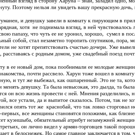
ненный взгляд в сторону Харуна – знай, заладил одно, мо
инуту. Поэтому нельзя ли увидеть вашу прекрасную дочь,
гуманен, и девушку завели в комнату к пирующим в пр
арядная, хотя не поднимала взгляд, в ней чувствовалось
вою папаху, что чуть ее не уронил, хорошо, сумел в пос
ьный собой, стал незаметно торопить спутников, пора, мо
тели не хотят препятствовать счастью дочери. Уже вывел
, расставаясь с родным домом, уже свадебный поезд почт
ту в ее новый дом, пока пообнимали ее молодые женщин
накомства, почти рассвело. Харун тоже вошел в комнату
ую, и тут же выбежал, как ошпаренный. Это не та, кото
и менять девушку. Та была невысокая, это дылда, та была
ается он всю жизнь провести с ней. Мнения разделились, 
той, все устали, да и выпитое сказалось. Потом, так не х
ился опять тот же краснобай, что так ловко сторговал н
-первых, все женщины становятся похожими, как близнец
рсет куэншыба, обязательный атрибут незамужней женщины
третьих, он лично видел у армян-торговцев такой порош
ает в белоснежек. Но самое главное заключается в том,