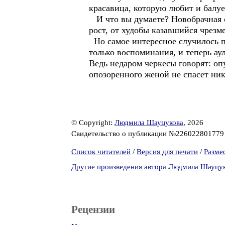
красавица, которую любит и балуе
И что вы думаете? Новобрачная ок
рост, от худобы казавшийся чрезм
Но самое интересное случилось по
только воспоминания, и теперь ау
Ведь недаром черкесы говорят: оп
опозоренного женой не спасет ник
© Copyright:
Людмила Шауцукова
, 2026
Свидетельство о публикации №22602280177
Список читателей
/
Версия для печати
/
Разме
Другие произведения автора Людмила Шауцу
Рецензии