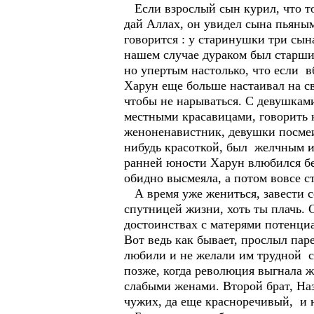
Если взрослый сын курил, что тогд
дай Аллах, он увидел сына пьяным
говорится : у старинушки три сын
нашем случае дураком был старший
но упертым настолько, что если вб
Харун еще больше настаивал на сво
чтобы не нарываться. С девушками
местными красавицами, говорить 
женоненавистник, девушки посмеив
нибудь красоткой, был желчным и 
ранней юности Харун влюбился без
обидно высмеяла, а потом вовсе с
А время уже жениться, завести се
спутницей жизни, хоть ты плачь. С
достоинствах с матерями потенциа
Вот ведь как бывает, прослыл пар
любили и не желали им трудной с
позже, когда революция выгнала 
слабыми женами. Второй брат, На
чужих, да еще красноречивый, и н