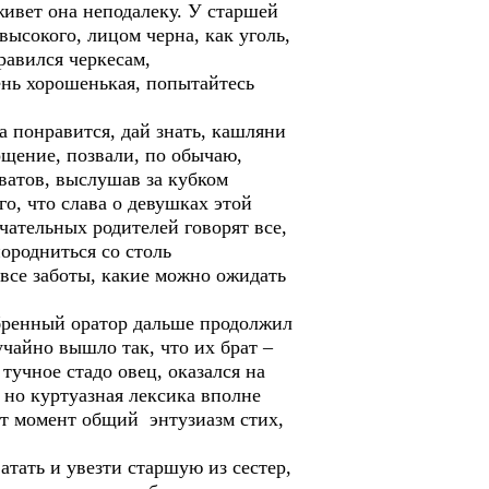
живет она неподалеку. У старшей
высокого, лицом черна, как уголь,
нравился черкесам,
ень хорошенькая, попытайтесь
 понравится, дай знать, кашляни
ощение, позвали, по обычаю,
ватов, выслушав за кубком
го, что слава о девушках этой
чательных родителей говорят все,
породниться со столь
 все заботы, какие можно ожидать
обренный оратор дальше продолжил
учайно вышло так, что их брат –
тучное стадо овец, оказался на
 но куртуазная лексика вполне
тот момент общий энтузиазм стих,
тать и увезти старшую из сестер,