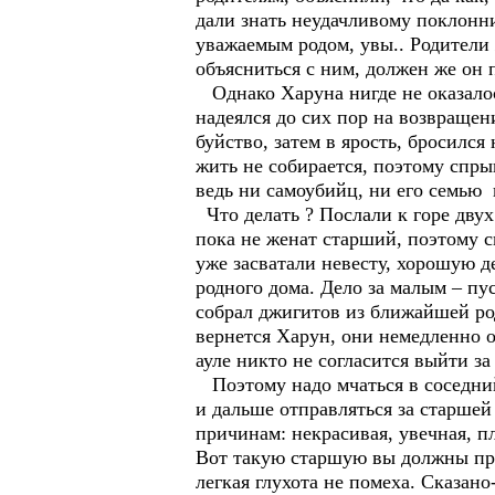
дали знать неудачливому поклонни
уважаемым родом, увы.. Родители 
объясниться с ним, должен же он
Однако Харуна нигде не оказалось
надеялся до сих пор на возвращен
буйство, затем в ярость, бросился
жить не собирается, поэтому спры
ведь ни самоубийц, ни его семью 
Что делать ? Послали к горе дву
пока не женат старший, поэтому св
уже засватали невесту, хорошую де
родного дома. Дело за малым – пу
собрал джигитов из ближайшей род
вернется Харун, они немедленно о
ауле никто не согласится выйти з
Поэтому надо мчаться в соседний 
и дальше отправляться за старшей 
причинам: некрасивая, увечная, пл
Вот такую старшую вы должны при
легкая глухота не помеха. Сказан