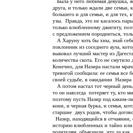
Была у него любимая девушка, жив
друга, и только ждали две семьи,
большего и для семьи, и для тех, 
узы. Правда, это не касалось пар
только влюбленному джигиту, поэт
с предложением породниться, толь
А Харуну хоть бы хны, знай себе
поклонник из соседнего аула, кот
выковал лучший мастер из Дагеста
количества скота. Его не смутило 
Конечно, для Назира настали мрач
тревогой сообщила: ее семья все 
своей судьбе, в ожидании Назира 
А потом настал тот черный день, 
то он навсегда потеряет ту, кто м
поэтому пусть Назир под каким-ли
кони, и черная бурка, и семья, ко
старшие двух родов, чтобы догово
Назир, находящийся в отчаянии, с
историю влюбленных и тайно или я
родителям, объяснили, что да как,