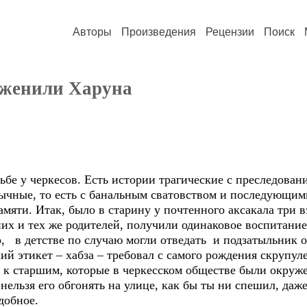
Авторы
Произведения
Рецензии
Поиск
 женили Харуна
ьбе у черкесов. Есть истории трагические с преследова
бычные, то есть с банальным сватовством и последующи
амяти. Итак, было в старину у почтенного аксакала три 
них и тех же родителей, получили одинаковое воспитание
о, в детстве по случаю могли отведать и подзатыльник о
ий этикет – хабза – требовал с самого рождения скрупу
 к старшим, которые в черкесском обществе были окру
нельзя его обгонять на улице, как бы ты ни спешил, даж
добное.