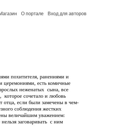
Магазин
О портале
Вход для авторов
ниями похитителя, ранениями и
ми церемониями, есть комичные
взрослых неженатых сына, все
, которое сочетало и любовь
т отца, если были замечены в чем-
лезного соблюдения жестких
жены величайшим уважением:
е нельзя заговаривать с ним