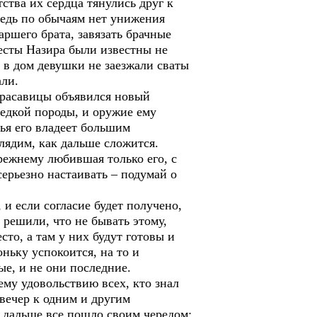
ства их сердца тянулись друг к
Ведь по обычаям нет унижения
аршего брата, завязать брачные
весты Назира были известны не
 в дом девушки не заезжали сваты
али.
красавицы объявился новый
редкой породы, и оружие ему
ья его владеет большим
глядим, как дальше сложится.
режнему любившая только его, с
серьезно настаивать – подумай о
 и если согласие будет получено,
о решили, что не бывать этому,
то, а там у них будут готовы и
оньку успокоится, на то и
ые, и не они последние.
ему удовольствию всех, кто знал
вечер к одним и другим
ь, дальше все пошло своим чередом: