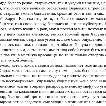
а бывало редко, старик-отец так и уходил из жизни, не 
, это считалось великим бесчестьем. Вернемся к трем сы
а, старший умный был детина, средний был и так, и сяк,
, Харун. Как сказать, не то, чтобы со множеством малы
ил что-то в свою голову, бесполезно его переубеждать, б
ем и легко входил в раж, мог и поскандалить, поэтому в
 у него тоже не клеилось, так как горячий нрав Харуна
комплименты, стараться угодить, даже было ощущение, ч
ались над ним, но тихонько, чтобы до Харуна не дошло.
язвительным, а это часто имеет под собой страх быть от
 памяти в местную красавицу, но та не только отвергла
тала чужой женой.
мью, детей, зажить своим домом, только нет охотницы 
тарая мать пыталась сама сыну помочь, как бы невзначай
льных невесток, но те сразу давали понять: лучше поиск
ень несговорчивым упрямцем, будет с ним жена горе мык
емейной жизни вопреки распространенному мифу об угн
женщин на колхозные поля, лишила их права оставаться
зир, был полной противоположностью старшему - учтивы
аружностью создатель ему угодил в отличие от невидно