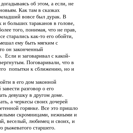
догадываясь об этом, а если, не
новьям. Как там в сказках
 младший вовсе был дурак. В
х и больших тараканов в голове,
олее того, понимая, что не прав,
се старались как-то его обойти,
 мешал ему быть мягким с
то он законченный
 Если и заговаривал с какой-
вергнутым. Поговаривали, что в
 его попытки к сближению, но и
войти в его дом законной
 завести разговор о его
ать девушку в другом доме.
ать, а черкесы своих дочерей
етенной горянке. Все это пришло
 милыми скромницами, нежными и
й, веселый, любимец и своих, и
го рыжеватого старшего.