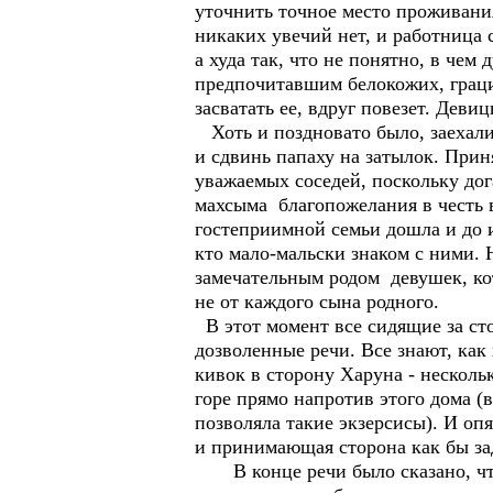
уточнить точное место проживания
никаких увечий нет, и работница 
а худа так, что не понятно, в чем
предпочитавшим белокожих, граци
засватать ее, вдруг повезет. Деви
Хоть и поздновато было, заехали 
и сдвинь папаху на затылок. Прин
уважаемых соседей, поскольку дог
махсыма благопожелания в честь вс
гостеприимной семьи дошла и до и
кто мало-мальски знаком с ними. Н
замечательным родом девушек, кот
не от каждого сына родного.
В этот момент все сидящие за ст
дозволенные речи. Все знают, как
кивок в сторону Харуна - несколь
горе прямо напротив этого дома (
позволяла такие экзерсисы). И оп
и принимающая сторона как бы за
В конце речи было сказано, что 