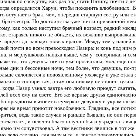
шая по соседству, как раз под стать Назиру, почти с дет
 когда определится Харун, чтобы поженить влюбленных. 
кто вступает в брак, чем, опередив старшую сестру или ст
ы брат-сестра. Но достоинства уже почти признанной не
ому, как только наступил брачный возраст, редкий месяц
ко, стараясь никого не обидеть, их вежливо выпроважив
 гарцует да заводит новых врагов. Между тем у нашей 
орый почти во всем превосходил Назира: и конь под ним 
на, и мерлушковая папаха выше, чем у соперника, и сем
даже то, что девушка почти уже просватана, мол, еще по
ные дни и бессонные ночи, тем более, что девушка, по-п
больше склоняется к новоявленному ухажеру и уже стала 
можно и состариться, а там она никому не станет нужна.
когда Назир узнал: завтра его любимую приедут сватать,
илей всех ему на свете. Его же верные друзья единогласн
бо предлогом вызовет в сумерках девушку в укромное мес
торая на время приютит новобрачных. Глядишь, все потих
риться, ведь такие случаи и раньше бывали, не они перв
огласился, и невеста благополучно была украдена к вящ
вно им сочувствовал. А там вестники явились в тот же 
 но дело сделано, для виду и те, и другие повозмущалис