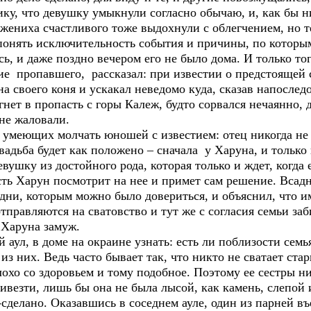
ку, что девушку умыкнули согласно обычаю, и, как бы ни
жениха счастливого тоже выдохнули с облегчением, но т
 понять исключительность события и причины, по которы
, и даже поздно вечером его не было дома. И только то
ие пропавшего, рассказал: при известии о предстоящей с
 на своего коня и ускакал неведомо куда, сказав напоследо
гнет в пропасть с горы Калеж, будто сорвался нечаянно, 
не жаловали.
х умеющих молчать юношей с известием: отец никогда не
адьба будет как положено – сначала у Харуна, и только 
вушку из достойного рода, которая только и ждет, когда е
сть Харун посмотрит на нее и примет сам решение. Всадн
ни, которым можно было довериться, и объяснил, что им
тправляются на сватовство и тут же с согласия семьи за
а Харуна замуж.
аул, в доме на окраине узнать: есть ли поблизости семь
из них. Ведь часто бывает так, что никто не сватает ст
охо со здоровьем и тому подобное. Поэтому ее сестры ни
везти, лишь бы она не была лысой, как камень, слепой 
о-сделано. Оказавшись в соседнем ауле, один из парней 