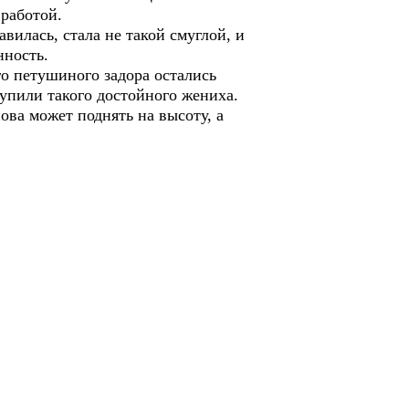
 работой.
вилась, стала не такой смуглой, и
нность.
го петушиного задора остались
тупили такого достойного жениха.
ова может поднять на высоту, а