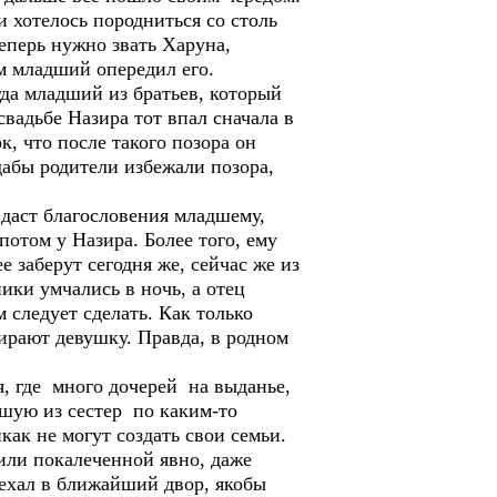
 хотелось породниться со столь
еперь нужно звать Харуна,
м младший опередил его.
гда младший из братьев, который
вадьбе Назира тот впал сначала в
к, что после такого позора он
дабы родители избежали позора,
 даст благословения младшему,
потом у Назира. Более того, ему
е заберут сегодня же, сейчас же из
ики умчались в ночь, а отец
 следует сделать. Как только
бирают девушку. Правда, в родном
я, где много дочерей на выданье,
аршую из сестер по каким-то
как не могут создать свои семьи.
или покалеченной явно, даже
въехал в ближайший двор, якобы