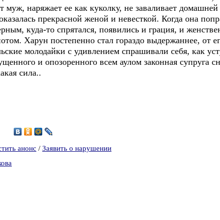
т муж, наряжает ее как куколку, не заваливает домашней
азалась прекрасной женой и невесткой. Когда она попра
ерным, куда-то спрятался, появились и грация, и женстве
том. Харун постепенно стал гораздо выдержаннее, от е
льские молодайки с удивлением спрашивали себя, как ус
ущенного и опозоренного всем аулом законная супруга сн
акая сила..
9
стить анонс
/
Заявить о нарушении
кова