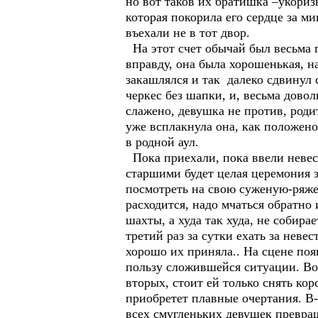
но вот таков их братишка –укориз
которая покорила его сердце за м
въехали не в тот двор.
На этот счет обычай был весьма 
вправду, она была хорошенькая, н
закашлялся и так далеко сдвинул с
черкес без шапки, и, весьма довол
слажено, девушка не против, роди
уже всплакнула она, как положено
в родной аул.
Пока приехали, пока ввели невес
старшими будет целая церемония з
посмотреть на свою суженую-ряжен
расходится, надо мчаться обратно 
шахты, а худа так худа, не собир
третий раз за сутки ехать за невес
хорошо их приняла.. На сцене появ
пользу сложившейся ситуации. Во
вторых, стоит ей только снять ко
приобретет плавные очертания. В-
всех смугленьких девушек превращ