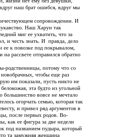
л, жизни нет ему без девушки,
 вдруг наш брат ошибся, вдруг мы
иличествующем сопровождении. И
 лукавство. Наш Харун так
ледний миг ее ухватить, что за
л, и честь знать. И правда, дело
и ее к повозке под покрывалом,
и на рассвете отправился обратно
ы-родственницы, потому что со
 новобрачных, чтобы еще раз
рую им показали, пусть никто не
 белокожая, эта будто из угольной
но большинство вовсе не мечтало
отелось огорчать семью, которая так
евесту, и привел ряд аргументов в
ы, после первых родов. Во-
, как ее фигура за две недели
ок под названием пудыра, который
 что та замужняя женщина