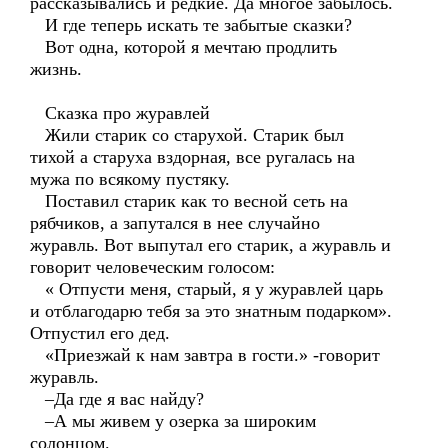
рассказывались и редкие. Да многое забылось.
И где теперь искать те забытые сказки?
Вот одна, которой я мечтаю продлить
жизнь.
Сказка про журавлей
Жили старик со старухой. Старик был
тихой а старуха вздорная, все ругалась на
мужа по всякому пустяку.
Поставил старик как то весной сеть на
рябчиков, а запутался в нее случайно
журавль. Вот выпутал его старик, а журавль и
говорит человеческим голосом:
« Отпусти меня, старый, я у журавлей царь
и отблагодарю тебя за это знатным подарком».
Отпустил его дед.
«Приезжай к нам завтра в гости.» -говорит
журавль.
–Да где я вас найду?
–А мы живем у озерка за широким
солонцом.