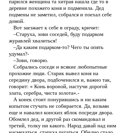
парился женщина та хитрая нашла где то в
деревне похожего коня и подменила. Дед
подмены не заметил, собрался и поехал себе
домой.
Вот заезжает к себе в ограду, кричит:
–Старуха, зови соседей, буду подарком
журавлей хвалиться!
–Да каким подарком-то? Чего ты опять
удумал?-
–Зови, говорю.
Собрались соседи и всякие любопытные
прохожие люди. Старик вывел коня на
середину двора, подбоченился и, важно так,
говорит: « Конь вороной, настучи дорогой
злата, серебра, чиста золота».-
А конек стоит понурившись и ни каким
копытом стучать не собирается. Да, возьми
еще и навалил конских яблок посреди двора.
Обомлел дед, и другой раз скомандовал и
третий, толку ни какого. Народ давай над ним
насмехаться, старуха ругаться. Обидно стало