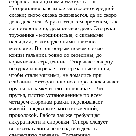
собрался лисищьи ямы смотреть …». –
Неторопливо завязывается сюжет очередной
сказки; скоро сказка сказывается, да не скоро
дело делается. А руки отца тем временем, так
же неторопливо, делают свое дело. Это руки
труженика - морщинистые, с сильными
пальцами, с затвердевшими навечно
мозолями. Вот он острым ножом срезает
концы тальника ровно до середины, до
коричневой сердцевины. Открывает дверцу
печурки и нагревает эти срезанные концы,
чтобы стали мягкими, не ломались при
сгибании. Неторопливо но споро накладывает
прутья на рамку и плотно обгибает. Вот
прутья, плотно установленные по всем
четырем сторонам рамки, перевязывает
мягкой, предварительно отожженной,
проволокой. Работа так же требующая
аккуратности и сноровки. Теперь следует
вырезать талины через одну и делать
следующую перевязь. Постепенно