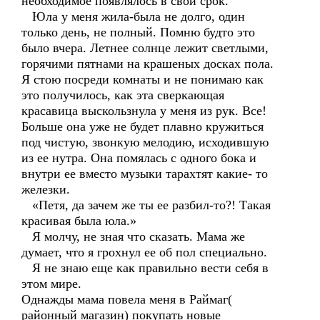
необходимое появлялось в свой срок.
Юла у меня жила-была не долго, один
только день, не полный. Помню будто это
было вчера. Летнее солнце лежит светлыми,
горячими пятнами на крашеных досках пола.
Я стою посреди комнаты и не понимаю как
это получилось, как эта сверкающая
красавица выскользнула у меня из рук. Все!
Больше она уже не будет плавно кружиться
под чистую, звонкую мелодию, исходившую
из ее нутра. Она помялась с одного бока и
внутри ее вместо музыки тарахтят какие- то
железки.
«Петя, да зачем же ты ее разбил-то?! Такая
красивая была юла.»
Я молчу, не зная что сказать. Мама же
думает, что я грохнул ее об пол специально.
Я не знаю еще как правильно вести себя в
этом мире.
Однажды мама повела меня в Раймаг(
районный магазин) покупать новые