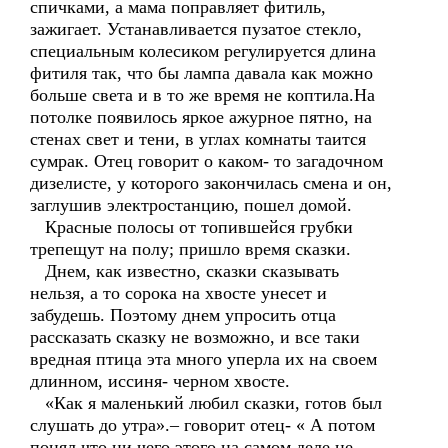
спичками, а мама поправляет фитиль,
зажигает. Устанавливается пузатое стекло,
специальным колесиком регулируется длина
фитиля так, что бы лампа давала как можно
больше света и в то же время не коптила.На
потолке появилось яркое ажурное пятно, на
стенах свет и тени, в углах комнаты таится
сумрак. Отец говорит о каком- то загадочном
дизелисте, у которого закончилась смена и он,
заглушив электростанцию, пошел домой.
Красные полосы от топившейся грубки
трепещут на полу; пришло время сказки.
Днем, как известно, сказки сказывать
нельзя, а то сорока на хвосте унесет и
забудешь. Поэтому днем упросить отца
рассказать сказку не возможно, и все таки
вредная птица эта много уперла их на своем
длинном, иссиня- черном хвосте.
«Как я маленький любил сказки, готов был
слушать до утра».– говорит отец- « А потом
понял что ни чего этого на самом деле не