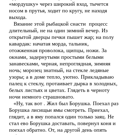
«мордушку» через широкий вход, тычется
носом в прутья, ходит по кругу, не находя
выхода.
Вязание этой рыбацкой снасти процесс
длительный, не на один зимний вечер. Из
открытой дверцы печки пышет жар; на полу
кавардак: начатая морда, тальник,
отожженная проволока, щипцы, ножи. За
окнами, задернутыми простыми белыми
занавесками, черная, непроглядная, зимняя
ночь; морозец знатный, на стекле ледяные
узоры; а в доме тепло, уютно. Прикладываю
палец к стеклу, протаивает дырка в холодных,
белых листьях и цветах. Глядеть в черноту
ночи немного страшновато.
«Ну, так вот . Жил был Борушка. Поехал раз
Борушка лисищьи ямы смотреть. Приехал,
глядит, а в яму попался один только заяц. Не
стал ево Борушка доставать, повернул коня и
поехал обратно. От, на другой день опять