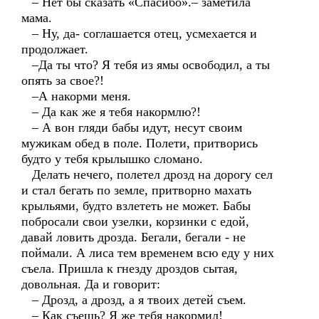
– Нет бы сказать «Спасибо».– заметила
мама.
– Ну, да- соглашается отец, усмехается и
продолжает.
–Да ты что? Я тебя из ямы освободил, а ты
опять за свое?!
–А накорми меня.
– Да как же я тебя накормлю?!
– А вон гляди бабы идут, несут своим
мужикам обед в поле. Полети, притворись
будто у тебя крылышко сломано.
Делать нечего, полетел дрозд на дорогу сел
и стал бегать по земле, притворно махать
крыльями, будто взлететь не может. Бабы
побросали свои узелки, корзинки с едой,
давай ловить дрозда. Бегали, бегали - не
поймали. А лиса тем временем всю еду у них
съела. Пришла к гнезду дроздов сытая,
довольная. Да и говорит:
– Дрозд, а дрозд, а я твоих детей съем.
– Как съешь? Я же тебя накормил!