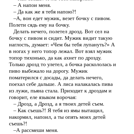
– А напои меня.
– Да как же я тебя напою?!
–А, вон едет мужик, везет бочку с пивом.
Полети сядь ему на бочку.
Делать нечего, полетел дрозд. Вот сел на
бочку с пивом и сидит. Мужик видит такую
наглость, думает: «Чем бы тебя лупануть?» А
в ногах у него топор лежал. Вот взял мужик
топор тихонько, да как ахнет по дрозду.
Только дрозд то улетел, а бочка раскололась и
пиво выбежало на дорогу. Мужик
поматерился с досады, да делать нечего,
поехал себе дальше. А лиса налакалась пива
из лужи, пьяна стала. Приходит к дроздам и
говорит, еле языком ворочая:
– Дрозд, а Дрозд, а я твоих детей съем.
– Как съешь?! Я тебя из ямы вытащил,
накормил, напоил, а ты опять моих детей
съешь?!
–А рассмеши меня.