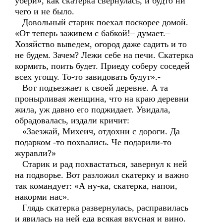
убери», как скатерка свернулась, и будто ни
чего и не было.
Довольный старик поехал поскорее домой.
«От теперь заживем с бабкой!– думает.–
Хозяйство выведем, огород даже садить и то
не будем. Зачем? Лежи себе на печи. Скатерка
кормить, поить будет. Приеду соберу соседей
всех угощу. То-то завидовать будут».-
Вот подъезжает к своей деревне. А та
пронырливая женщина, что на краю деревни
жила, уж давно его поджидает. Увидала,
обрадовалась, издали кричит:
«Заезжай, Михеич, отдохни с дороги. Да
подарком -то похвались. Че подарили-то
журавли?»
Старик и рад похвастаться, завернул к ней
на подворье. Вот разложил скатерку и важно
так командует: «А ну-ка, скатерка, напои,
накорми нас».
Глядь скатерка развернулась, расправилась
и явилась на ней еда всякая вкусная и вино.