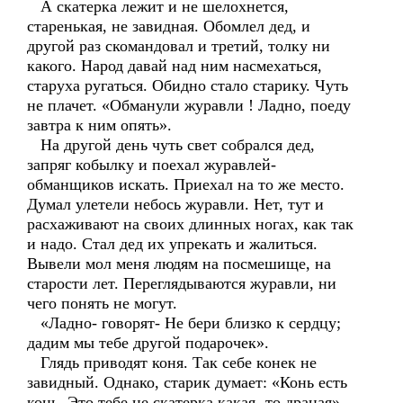
А скатерка лежит и не шелохнется,
старенькая, не завидная. Обомлел дед, и
другой раз скомандовал и третий, толку ни
какого. Народ давай над ним насмехаться,
старуха ругаться. Обидно стало старику. Чуть
не плачет. «Обманули журавли ! Ладно, поеду
завтра к ним опять».
На другой день чуть свет собрался дед,
запряг кобылку и поехал журавлей-
обманщиков искать. Приехал на то же место.
Думал улетели небось журавли. Нет, тут и
расхаживают на своих длинных ногах, как так
и надо. Стал дед их упрекать и жалиться.
Вывели мол меня людям на посмешище, на
старости лет. Переглядываются журавли, ни
чего понять не могут.
«Ладно- говорят- Не бери близко к сердцу;
дадим мы тебе другой подарочек».
Глядь приводят коня. Так себе конек не
завидный. Однако, старик думает: «Конь есть
конь. Это тебе не скатерка какая- то драная».