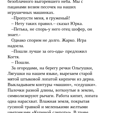
безоблачного выгоревшего неба. Мы с
пацанами возим песочек на наших
игрушечных машинках.
–Пропусти меня, я груженый!
– Нету таких правил.– сказал Юрка.
–Петька, не спорь-у него отец шофер, он
знает.-
Однако спорим не долго. Жарко. Игра
надоела.
–Пошли лучше за ого-оды- предложил
Когтя.
– Пошли.
За огородами, на берегу речки Ольгушки,
Лягушки на нашем языке, вырезаем старой
мятой штыковой лопатой кирпичи из дерна.
Выкладываем контуры «машин», «седушки».
Палочки разной длины, воткнутые в землю,
символизируют рычаги. Работа кипит, лопата
одна нарасхват. Влажная земля, покрытая
гусиной травкой и меленькими желтыми
цветочками «Куриной слепоты». В траве