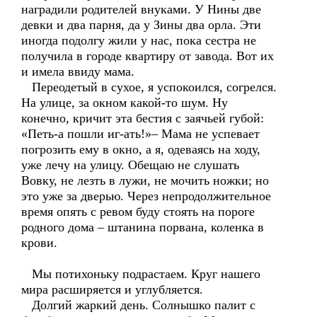
наградили родителей внуками. У Нины две
девки и два парня, да у Зины два орла. Эти
иногда подолгу жили у нас, пока сестра не
получила в городе квартиру от завода. Вот их
и имела ввиду мама.
Переодетый в сухое, я успокоился, согрелся.
На улице, за окном какой-то шум. Ну
конечно, кричит эта бестия с заячьей губой:
«Петь-а пошли иг-ать!»– Мама не успевает
погрозить ему в окно, а я, одеваясь на ходу,
уже лечу на улицу. Обещаю не слушать
Вовку, не лезть в лужи, не мочить ножки; но
это уже за дверью. Через непродолжительное
время опять с ревом буду стоять на пороге
родного дома – штанина порвана, коленка в
крови.
Мы потихоньку подрастаем. Круг нашего
мира расширяется и углубляется.
Долгий жаркий день. Солнышко палит с