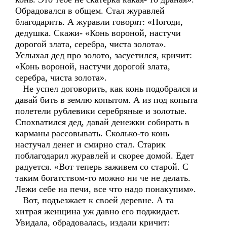
Обрадовался в общем. Стал журавлей
благодарить. А журавли говорят: «Погоди,
дедушка. Скажи- «Конь вороной, настучи
дорогой злата, серебра, чиста золота».
Услыхал дед про золото, засуетился, кричит:
«Конь вороной, настучи дорогой злата,
серебра, чиста золота».
Не успел договорить, как конь подобрался и
давай бить в землю копытом. А из под копыта
полетели рублевики серебряные и золотые.
Спохватился дед, давай денежки собирать в
карманы рассовывать. Сколько-то конь
настучал денег и смирно стал. Старик
поблагодарил журавлей и скорее домой. Едет
радуется. «Вот теперь заживем со старой. С
таким богатством-то можно ни че не делать.
Лежи себе на печи, все что надо понакупим».
Вот, подъезжает к своей деревне. А та
хитрая женщина уж давно его поджидает.
Увидала, обрадовалась, издали кричит: