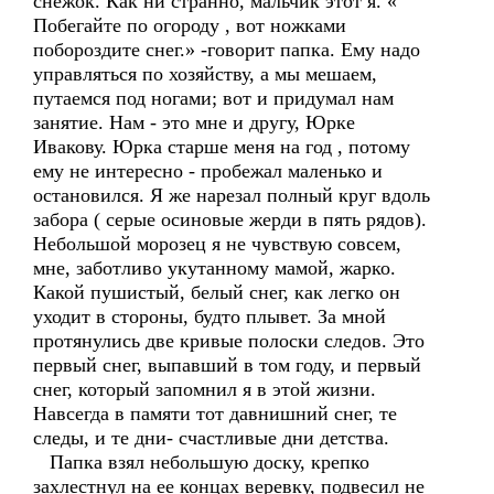
снежок. Как ни странно, мальчик этот я. «
Побегайте по огороду , вот ножками
побороздите снег.» -говорит папка. Ему надо
управляться по хозяйству, а мы мешаем,
путаемся под ногами; вот и придумал нам
занятие. Нам - это мне и другу, Юрке
Ивакову. Юрка старше меня на год , потому
ему не интересно - пробежал маленько и
остановился. Я же нарезал полный круг вдоль
забора ( серые осиновые жерди в пять рядов).
Небольшой морозец я не чувствую совсем,
мне, заботливо укутанному мамой, жарко.
Какой пушистый, белый снег, как легко он
уходит в стороны, будто плывет. За мной
протянулись две кривые полоски следов. Это
первый снег, выпавший в том году, и первый
снег, который запомнил я в этой жизни.
Навсегда в памяти тот давнишний снег, те
следы, и те дни- счастливые дни детства.
Папка взял небольшую доску, крепко
захлестнул на ее концах веревку, подвесил не