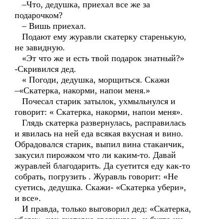
–Что, дедушка, приехал все же за
подарочком?
– Вишь приехал.
Подают ему журавли скатерку старенькую,
не завидную.
«Эт что же и есть твой подарок знатный?»
-Скривился дед.
« Погоди, дедушка, морщиться. Скажи
–«Скатерка, накорми, напои меня.»
Почесал старик затылок, ухмыльнулся и
говорит: « Скатерка, накорми, напои меня».
Глядь скатерка развернулась, расправилась
и явилась на ней еда всякая вкусная и вино.
Обрадовался старик, выпил вина стаканчик,
закусил пирожком что ли каким-то. Давай
журавлей благодарить. Да суетится еду как-то
собрать, погрузить . Журавль говорит: «Не
суетись, дедушка. Скажи- «Скатерка убери»,
и все».
И правда, только выговорил дед: «Скатерка,