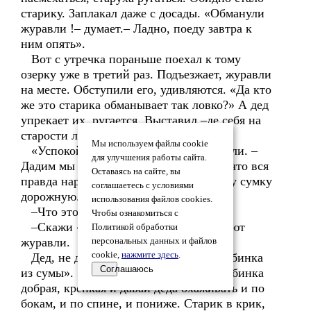
старику. Заплакал даже с досады. «Обманули
журавли !– думает.– Ладно, поеду завтра к
ним опять».
Вот с утречка пораньше поехал к тому
озерку уже в третий раз. Подъезжает, журавли
на месте. Обступили его, удивляются. «Да кто
же это старика обманывает так ловко?» А дед
упрекает их, ругается. Выставил –де себя на
старости лет на посмешище из-за них.
Мы используем файлы cookie
«Успокойся, дедушка- говорят журавли. –
для улучшения работы сайта.
Дадим мы тебе еще подарочек. Такой, что вся
Оставаясь на сайте, вы
правда наружу выйдет».– И подают ему сумку
соглашаетесь с условиями
дорожную.
использования файлов cookies.
–Что это, какое слово сказать надо?
Чтобы ознакомиться с
–Скажи «Дубинка из сумы».– отвечают
Политикой обработки
журавли.
персональных данных и файлов
cookie,
нажмите здесь
.
Дед, не думая худого, и говорит: «Дубинка
Соглашаюсь
из сумы». Эх, как вылетела из сумы дубинка
добрая, крепкая и давай деда охаживать и по
бокам, и по спине, и пониже. Старик в крик,