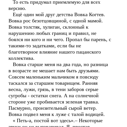
То есть придумал приемлемую для всех
версию.
Ещё один мой друг детства Вовка Когтев.
Вовка рос безотцовщиной, с одной мамой.
Вовка толстяк, хулиган, склонный к
нарушению любых границ и правил, не
боялся ни кого и ни чего. Пропал бы парень, с
такими-то задатками, если бы не
благотворное влияние нашего пацанского
коллектива.
Вовка старше меня на два года, но разница
в возрасте не мешает нам быть друзьями.
Совсем маленьким мальчиком я повсюду
таскался за старшим товарищем. Ранняя
весна, лужи, грязь, в тени заборов серые
сугробы - остатки снега. А на солнечной
стороне уже пробивается зеленая травка.
Пасмурно, пронзительный сырой ветер.
Вовка подвел меня к луже с талой водицей.
« Петь-а, постой вот здесь».– Некоторые
звуки он не выговаривал. Я, простая,