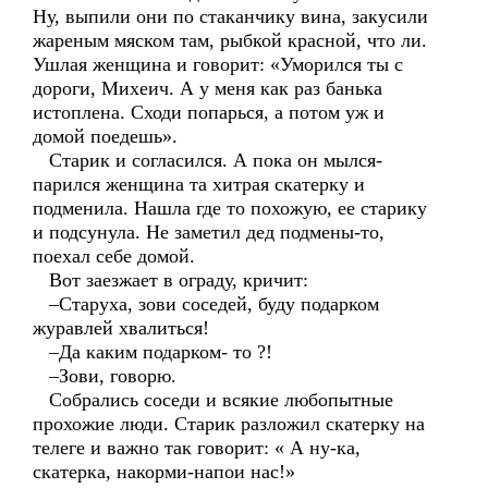
Ну, выпили они по стаканчику вина, закусили
жареным мяском там, рыбкой красной, что ли.
Ушлая женщина и говорит: «Уморился ты с
дороги, Михеич. А у меня как раз банька
истоплена. Сходи попарься, а потом уж и
домой поедешь».
Старик и согласился. А пока он мылся-
парился женщина та хитрая скатерку и
подменила. Нашла где то похожую, ее старику
и подсунула. Не заметил дед подмены-то,
поехал себе домой.
Вот заезжает в ограду, кричит:
–Старуха, зови соседей, буду подарком
журавлей хвалиться!
–Да каким подарком- то ?!
–Зови, говорю.
Собрались соседи и всякие любопытные
прохожие люди. Старик разложил скатерку на
телеге и важно так говорит: « А ну-ка,
скатерка, накорми-напои нас!»