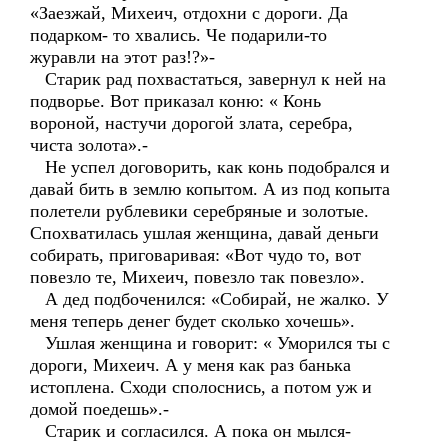
«Заезжай, Михеич, отдохни с дороги. Да
подарком- то хвались. Че подарили-то
журавли на этот раз!?»-
Старик рад похвастаться, завернул к ней на
подворье. Вот приказал коню: « Конь
вороной, настучи дорогой злата, серебра,
чиста золота».-
Не успел договорить, как конь подобрался и
давай бить в землю копытом. А из под копыта
полетели рублевики серебряные и золотые.
Спохватилась ушлая женщина, давай деньги
собирать, приговаривая: «Вот чудо то, вот
повезло те, Михеич, повезло так повезло».
А дед подбоченился: «Собирай, не жалко. У
меня теперь денег будет сколько хочешь».
Ушлая женщина и говорит: « Уморился ты с
дороги, Михеич. А у меня как раз банька
истоплена. Сходи сполоснись, а потом уж и
домой поедешь».-
Старик и согласился. А пока он мылся-