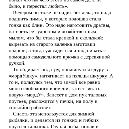
было, и перестал любить».
Вечером он тоже не сидит без дела; то надо
подшить пимы, у которых подошва стала
тонка как блин. Это надо наготовить дратвы,
натереть ее гудроном и хозяйственным
мылом, что бы стала крепкой и скользкой;
вырезать из старого валенка заготовки
подошв; а тогда уж садиться и подшивать с
помощью самодельного крючка с деревянной
ручкой.
То обдирает ондатру, попавшуюся сдуру в
«мордУшку», натягивает на пяльцы шкурку. А
то и, пользуясь тем, что зимой все равно
много свободного времени, затеет вязать
новую «мордУ». Занесет в дом пук таловых
прутьев, разложится у печки, на полу и
спокойно работает.
Снасть эта используется для зимней
рыбалки, и делается из тонких и гибких
прутьев тальника. Глупая рыба, попав в