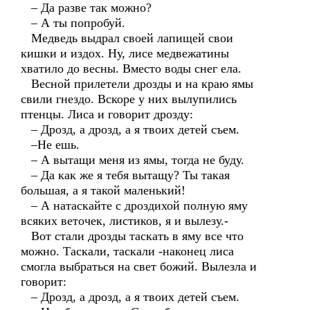
– Да разве так можно?
– А ты попробуй.
Медведь выдрал своей лапищей свои
кишки и издох. Ну, лисе медвежатины
хватило до весны. Вместо воды снег ела.
Весной прилетели дрозды и на краю ямы
свили гнездо. Вскоре у них вылупились
птенцы. Лиса и говорит дрозду:
– Дрозд, а дрозд, а я твоих детей съем.
–Не ешь.
– А вытащи меня из ямы, тогда не буду.
– Да как же я тебя вытащу? Ты такая
большая, а я такой маленький!
– А натаскайте с дроздихой полную яму
всяких веточек, листиков, я и вылезу.-
Вот стали дрозды таскать в яму все что
можно. Таскали, таскали -наконец лиса
смогла выбраться на свет божий. Вылезла и
говорит:
– Дрозд, а дрозд, а я твоих детей съем.