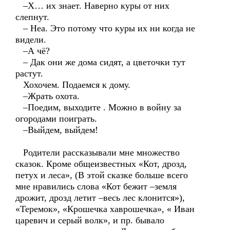
–Х… их знает. Наверно куры от них
слепнут.
– Неа. Это потому что куры их ни когда не
видели.
–А чё?
– Дак они же дома сидят, а цветочки тут
растут.
Хохочем. Подаемся к дому.
–Жрать охота.
–Поедим, выходите . Можно в войну за
огородами поиграть.
–Выйдем, выйдем!
Родители рассказывали мне множество
сказок. Кроме общеизвестных «Кот, дрозд,
петух и леса», (В этой сказке больше всего
мне нравились слова «Кот бежит –земля
дрожит, дрозд летит –весь лес клонится»),
«Теремок», «Крошечка хаврошечка», « Иван
царевич и серый волк», и пр. бывало