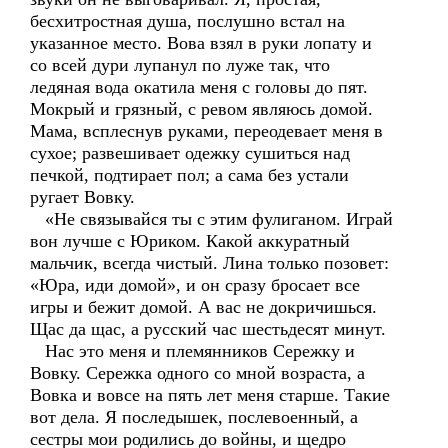
бесхитростная душа, послушно встал на
указанное место. Вова взял в руки лопату и
со всей дури лупанул по луже так, что
ледяная вода окатила меня с головы до пят.
Мокрый и грязный, с ревом являюсь домой.
Мама, всплеснув руками, переодевает меня в
сухое; развешивает одежку сушиться над
печкой, подтирает пол; а сама без устали
ругает Вовку.
«Не связывайся ты с этим фулиганом. Играй
вон лучше с Юриком. Какой аккуратный
мальчик, всегда чистый. Лина только позовет:
«Юра, иди домой», и он сразу бросает все
игры и бежит домой. А вас не докричишься.
Щас да щас, а русский час шестьдесят минут.
Нас это меня и племянников Сережку и
Вовку. Сережка одного со мной возраста, а
Вовка и вовсе на пять лет меня старше. Такие
вот дела. Я последышек, послевоенный, а
сестры мои родились до войны, и щедро