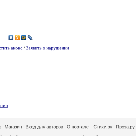
5
стить анонс
/
Заявить о нарушении
ршин
к
Магазин
Вход для авторов
О портале
Стихи.ру
Проза.ру