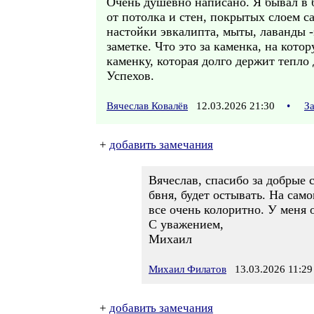
Очень душевно написано. Я бывал в б
от потолка и стен, покрытых слоем с
настойки эвкалипта, мыты, лаванды -
заметке. Что это за каменка, на кот
каменку, которая долго держит тепло 
Успехов.
Вячеслав Ковалёв
12.03.2026 21:30
•
З
+
добавить замечания
Вячеслав, спасибо за добрые 
бвня, будет остывать. На само
все очень колоритно. У меня 
С уважением,
Михаил
Михаил Филатов
13.03.2026 11:29
+
добавить замечания