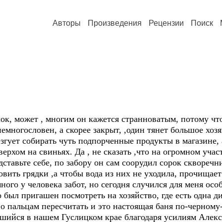
Авторы
Произведения
Рецензии
Поиск
к, может , многим он кажется странноватым, потому что
емногословен, а скорее закрыт, ,один тянет большое хозя
згует собирать чуть подпорченные продукты в магазине, 
ерхом на свиньях. Да , не сказать ,что на огромном участ
едставьте себе, по забору он сам соорудил сорок скворечн
овить грядки ,а чтобы вода из них не уходила, прочищает
много у человека забот, но сегодня случился для меня осо
о был пригашен посмотреть на хозяйство, где есть одна д
 пальцам пересчитать и это настоящая баня по-черному
шийся в нашем Гуслицком крае благодаря усилиям Алекса