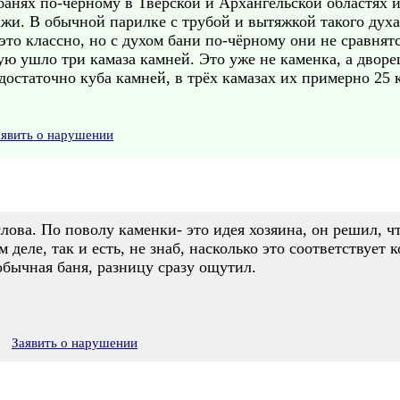
анях по-чёрному в Тверской и Архангельской областях и
ажи. В обычной парилке с трубой и вытяжкой такого духа
это классно, но с духом бани по-чёрному они не сравнят
орую ушло три камаза камней. Это уже не каменка, а двор
достаточно куба камней, в трёх камазах их примерно 25 
аявить о нарушении
слова. По поволу каменки- это идея хозяина, он решил, ч
м деле, так и есть, не знаб, насколько это соответствует
обычная баня, разницу сразу ощутил.
Заявить о нарушении