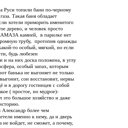
на Руси топили бани по-черному
аза. Такая баня обладает
если хотели приморить именитого
ое дерево, и человек просто
и КАМАЗА камней, в парилке нет
огромную трубу, протопив однажды
акой-то особый, мягкий, но если
йти, будь любезен
и и на них доска положена, в углу
осфера, особый запах, которым
от банька не выгоняет не только
выгонит, сон восстановит, нервы
щё и в дорогу гостинцев с собой
кое ( простое, но мудрое)-
л это большое хозяйство и даже
историю.
а Александр более чем
тели именно к нему, да и дверь
 не войдет, не сможет, а почему,