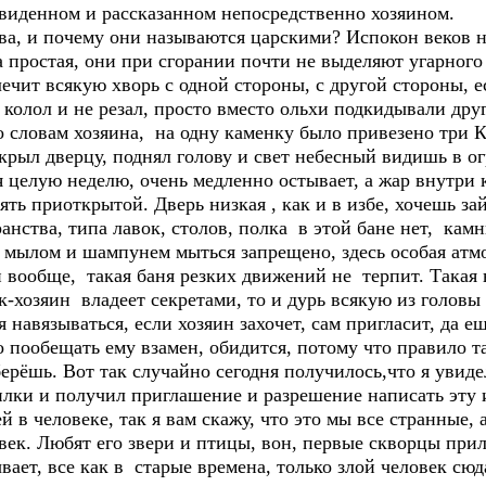
увиденном и рассказанном непосредственно хозяином.
ова, и почему они называются царскими? Испокон веков 
остая, они при сгорании почти не выделяют угарного г
ечит всякую хворь с одной стороны, с другой стороны, 
олол и не резал, просто вместо ольхи подкидывали друг
по словам хозяина, на одну каменку было привезено тр
ткрыл дверцу, поднял голову и свет небесный видишь в 
 целую неделю, очень медленно остывает, а жар внутри к
ть приоткрытой. Дверь низкая , как и в избе, хочешь за
нства, типа лавок, столов, полка в этой бане нет, камн
 с мылом и шампунем мыться запрещено, здесь особая атм
вообще, такая баня резких движений не терпит. Такая в
-хозяин владеет секретами, то и дурь всякую из головы 
я навязываться, если хозяин захочет, сам пригласит, да е
о пообещать ему взамен, обидится, потому что правило та
берёшь. Вот так случайно сегодня получилось,что я увиде
лки и получил приглашение и разрешение написать эту 
 в человеке, так я вам скажу, что это мы все странные, 
к. Любят его звери и птицы, вон, первые скворцы приле
вает, все как в старые времена, только злой человек сюда