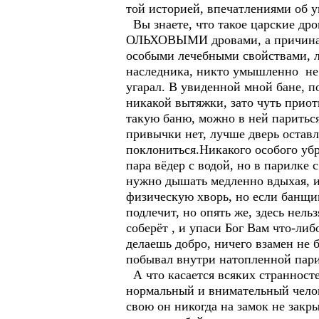
той историей, впечатлениями об 
Вы знаете, что такое царские др
ОЛЬХОВЫМИ дровами, а причина пр
особыми лечебными свойствами, л
наследника, никто умышленно не к
угарал. В увиденной мной бане, 
никакой вытяжки, зато чуть прио
такую баню, можно в ней париться
привычки нет, лучше дверь оставля
поклониться.Никакого особого убра
пара вёдер с водой, но в парилке
нужно дышать медленно вдыхая, и 
физическую хворь, но если банщик
подлечит, но опять же, здесь нельз
соберёт , и упаси Бог Вам что-либ
делаешь добро, ничего взамен не 
побывал внутри натопленной пари
А что касается всяких странностей
нормальный и внимательный челове
свою он никогда на замок не закры