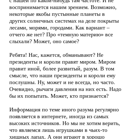
с нашей по какой-нибудь там частоте. И не
воспринимается нашим зрением. Возможно,
некоторые якобы пустынные планеты в
других солнечных системах на деле покрыты
лесами, морями, городами. Как вариант –
отчего же нет? Про «темную материю» все
слыхали? Может, оно самое?
Ребята! Нас, кажется, обманывают? Не
президенты и короли правят миром. Миром
правит иной, более развитый, разум. В том
смысле, что наши президенты и короли ему
послушны. Ну, может и не всегда, но часто.
Очевидно, рычаги давления на них есть. Надо
бы их попытать. Может, кто признается?
Информация по теме иного разума регулярно
появляется в интернете, иногда из самых
высоких источников. Но мы не хотим верить,
что являемся лишь игрушками в чьих-то
хищных лапах. А они играют в хорошо