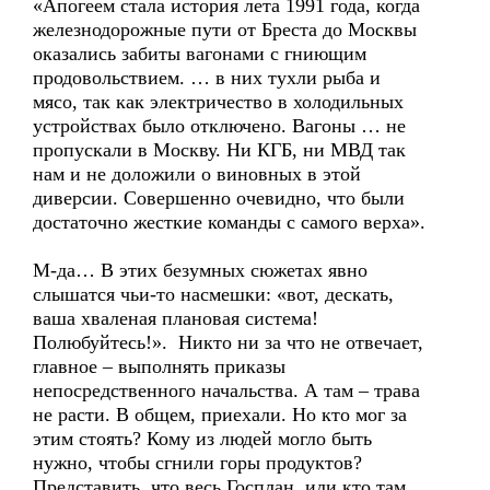
«Апогеем стала история лета 1991 года, когда
железнодорожные пути от Бреста до Москвы
оказались забиты вагонами с гниющим
продовольствием. … в них тухли рыба и
мясо, так как электричество в холодильных
устройствах было отключено. Вагоны … не
пропускали в Москву. Ни КГБ, ни МВД так
нам и не доложили о виновных в этой
диверсии. Совершенно очевидно, что были
достаточно жесткие команды с самого верха».
М-да… В этих безумных сюжетах явно
слышатся чьи-то насмешки: «вот, дескать,
ваша хваленая плановая система!
Полюбуйтесь!». Никто ни за что не отвечает,
главное – выполнять приказы
непосредственного начальства. А там – трава
не расти. В общем, приехали. Но кто мог за
этим стоять? Кому из людей могло быть
нужно, чтобы сгнили горы продуктов?
Представить, что весь Госплан, или кто там