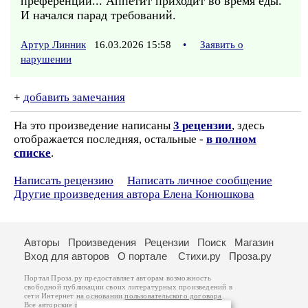
преференции... Аппетит приходит во время еды.
И начался парад требований.
Артур Линник
16.03.2026 15:58
•
Заявить о
нарушении
+
добавить замечания
На это произведение написаны
3 рецензии
, здесь
отображается последняя, остальные -
в полном
списке
.
Написать рецензию
Написать личное сообщение
Другие произведения автора Елена Конюшкова
Авторы
Произведения
Рецензии
Поиск
Магазин
Вход для авторов
О портале
Стихи.ру
Проза.ру
Портал Проза.ру предоставляет авторам возможность
свободной публикации своих литературных произведений в
сети Интернет на основании
пользовательского договора
.
Все авторские права на произведения принадлежат авторам