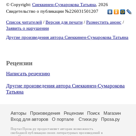
© Copyright:
Сиеккинен-Сумарокова Татьяна
, 2026
Свидетельство о публикации №226031501207
Список читателей
/
Версия для печати
/
Разместить анонс
/
Заявить о нарушении
Другие произведения автора Сиеккинен-Сумарокова Татьяна
Рецензии
Написать рецензию
Другие произведения автора Сиеккинен-Сумарокова
Татьяна
Авторы
Произведения
Рецензии
Поиск
Магазин
Вход для авторов
О портале
Стихи.ру
Проза.ру
Портал Проза.ру предоставляет авторам возможность
свободной публикации своих литературных произведений в