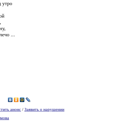
д утро
ой
,
ну,
ечо ...
8
стить анонс
/
Заявить о нарушении
омова