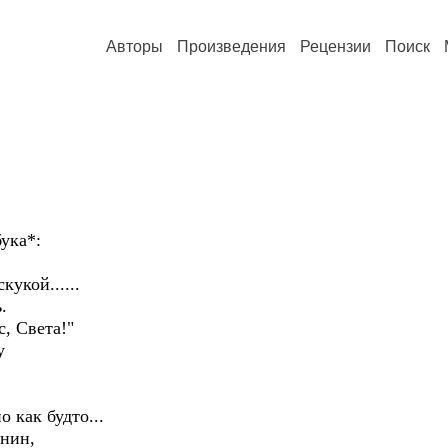
Авторы
Произведения
Рецензии
Поиск
ука*:
укой......
.
с, Света!"
у
 как будто...
внин,