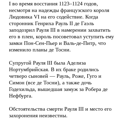
I во время восстания 1123–1124 годов,
несмотря на надежды французского короля
Людовика VI на его содействие. Когда
сторонник Генриха Рауль II де Гаэль
заподозрил Рауля III в намерении захватить
его в плен, король посоветовал уступить ему
замки Пон-Сен-Пьер и Валь-де-Питр, что
изменило планы де Тосни.
Супругой Рауля III была Аделиза
Нортумбрийская. В их браке родились
четверо сыновей — Рауль, Роже, Гуго и
Симон (все де Тосни), а также дочь
Годехильда, вышедшая замуж за Робера де
Нефбурга.
Обстоятельства смерти Рауля III и место его
захоронения неизвестны.