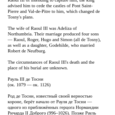
Raoul III of intending to capture him, the king
advised him to cede the castles of Pont Saint-
Pierre and Val-de-Pitre to him, which changed de
Tosny's plans.
The wife of Raoul III was Adeliza of
Northumbria. Their marriage produced four sons
— Raoul, Roger, Hugo and Simon (all de Tosny),
as well as a daughter, Godehilde, who married
Robert de Neufburg.
The circumstances of Raoul III's death and the
place of his burial are unknown.
Рауль III де Тосни
(ок. 1079 — ок. 1126)
Род де Тосни, известный своей верностью
короне, берёт начало от Рауля де Тосни —
одного из приближённых герцога Нормандии
Ричарда II Доброго (996–1026). Позже Рауль