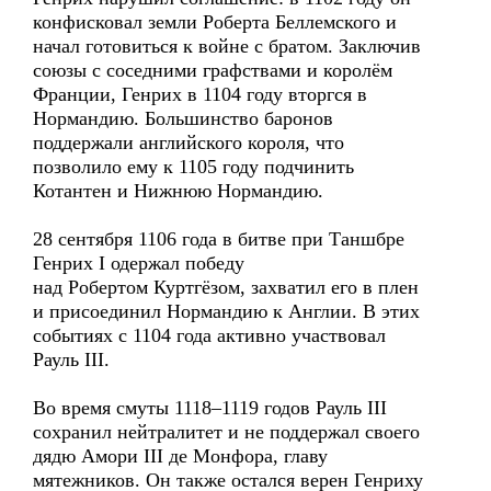
конфисковал земли Роберта Беллемского и
начал готовиться к войне с братом. Заключив
союзы с соседними графствами и королём
Франции, Генрих в 1104 году вторгся в
Нормандию. Большинство баронов
поддержали английского короля, что
позволило ему к 1105 году подчинить
Котантен и Нижнюю Нормандию.
28 сентября 1106 года в битве при Таншбре
Генрих I одержал победу
над Робертом Куртгёзом, захватил его в плен
и присоединил Нормандию к Англии. В этих
событиях с 1104 года активно участвовал
Рауль III.
Во время смуты 1118–1119 годов Рауль III
сохранил нейтралитет и не поддержал своего
дядю Амори III де Монфора, главу
мятежников. Он также остался верен Генриху