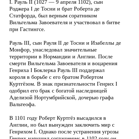
I. Рауль II (1027 — 9 апреля 1102), сын
Роджера I де Тосни и брат Роберта де
Статфорда, был верным соратником
Вильгельма Завоевателя и участвовал в битве
при Гастингсе.
Рауль III, сын Рауля II де Тосни и Изабеллы де
Монфор, унаследовал значительные
территории в Нормандии и Англии. После
смерти Вильгельма Завоевателя и воцарения
Генриха I Боклерка Рауль III поддержал
короля в борьбе с его братом Робертом
Куртгёзом. В знак признательности Генрих I
одобрил его брак с богатой наследницей
Аделизой Нортумбрийской, дочерью графа
Вальтеофа.
В 1101 году Роберт Куртгёз высадился в
Англии, но был вынужден заключить мир с
Генрихом I. Однако после устранения угрозы
Генрих нарушил соглашение: в 1102 году он