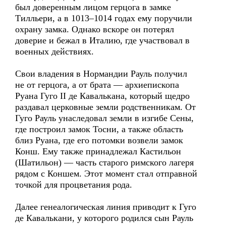
был доверенным лицом герцога в замке
Тилльери, а в 1013–1014 годах ему поручили
охрану замка. Однако вскоре он потерял
доверие и бежал в Италию, где участвовал в
военных действиях.
Свои владения в Нормандии Рауль получил
не от герцога, а от брата — архиепископа
Руана Гуго II де Кавалькана, который щедро
раздавал церковные земли родственникам. От
Гуго Рауль унаследовал земли в изгибе Сены,
где построил замок Тосни, а также область
близ Руана, где его потомки возвели замок
Конш. Ему также принадлежал Кастильон
(Шатильон) — часть старого римского лагеря
рядом с Коншем. Этот момент стал отправной
точкой для процветания рода.
Далее генеалогическая линия приводит к Гуго
де Кавалькани, у которого родился сын Рауль