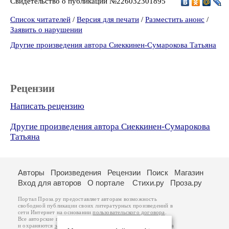
Свидетельство о публикации №226032301895
Список читателей
/
Версия для печати
/
Разместить анонс
/
Заявить о нарушении
Другие произведения автора Сиеккинен-Сумарокова Татьяна
Рецензии
Написать рецензию
Другие произведения автора Сиеккинен-Сумарокова
Татьяна
Авторы
Произведения
Рецензии
Поиск
Магазин
Вход для авторов
О портале
Стихи.ру
Проза.ру
Портал Проза.ру предоставляет авторам возможность
свободной публикации своих литературных произведений в
сети Интернет на основании
пользовательского договора
.
Все авторские права на произведения принадлежат авторам
и охраняются
законом
. Перепечатка произведений возможна