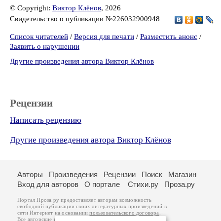
© Copyright:
Виктор Клёнов
, 2026
Свидетельство о публикации №226032900948
Список читателей
/
Версия для печати
/
Разместить анонс
/
Заявить о нарушении
Другие произведения автора Виктор Клёнов
Рецензии
Написать рецензию
Другие произведения автора Виктор Клёнов
Авторы
Произведения
Рецензии
Поиск
Магазин
Вход для авторов
О портале
Стихи.ру
Проза.ру
Портал Проза.ру предоставляет авторам возможность
свободной публикации своих литературных произведений в
сети Интернет на основании
пользовательского договора
.
Все авторские права на произведения принадлежат авторам