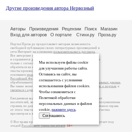
Другие произведения автора Нервозный
Авторы
Произведения
Рецензии
Поиск
Магазин
Вход для авторов
О портале
Стихи.ру
Проза.ру
Портал Проза.ру предоставляет авторам возможность
свободной публикации своих литературных произведений в
сети Интернет на основании
пользовательского договора
.
Все авторские права на произведения принадлежат авторам
и охраняются
законом
. Перепечатка произведений возможна
Мы используем файлы cookie
только с согласия его автора, к которому вы можете
обратиться на его авторской странице. Ответственность за
для улучшения работы сайта.
тексты произведений авторы несут самостоятельно на
Оставаясь на сайте, вы
основании
правил публикации
и
законодательства
Российской Федерации
. Данные пользователей
соглашаетесь с условиями
обрабатываются на основании
Политики обработки персональных данных
.
использования файлов cookies.
Вы также можете посмотреть более подробную
информацию о портале
и
связаться с администрацией
.
Чтобы ознакомиться с
Политикой обработки
Ежедневная аудитория портала Проза.ру – порядка 100 тысяч
посетителей, которые в общей сумме просматривают более полумиллиона
персональных данных и файлов
страниц по данным счетчика посещаемости, который расположен справа
cookie,
нажмите здесь
.
от этого текста. В каждой графе указано по две цифры: количество
просмотров и количество посетителей.
Соглашаюсь
© Все права принадлежат авторам, 2000-2026. Портал работает под
эгидой
Российского союза писателей
.
18+