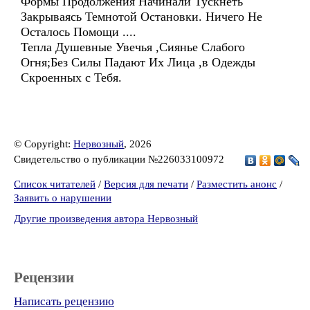
Формы Продолжения Начинали Тускнеть
Закрываясь Темнотой Остановки. Ничего Не
Осталось Помощи ....
Тепла Душевные Увечья ,Сиянье Слабого
Огня;Без Силы Падают Их Лица ,в Одежды
Скроенных с Тебя.
© Copyright:
Нервозный
, 2026
Свидетельство о публикации №226033100972
Список читателей
/
Версия для печати
/
Разместить анонс
/
Заявить о нарушении
Другие произведения автора Нервозный
Рецензии
Написать рецензию