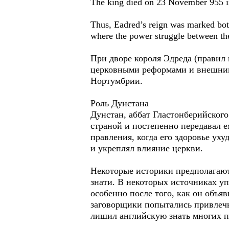
The king died on 23 November 955 in
Thus, Eadred’s reign was marked both
where the power struggle between the
При дворе короля Эдреда (правил 
церковными реформами и внешними
Нортумбрии.
Роль Дунстана
Дунстан, аббат Гластонберийског
страной и постепенно передавал 
правления, когда его здоровье у
и укреплял влияние церкви.
Некоторые историки предполагают,
знати. В некоторых источниках у
особенно после того, как он объяв
заговорщики попытались привлечь 
лишил английскую знать многих п