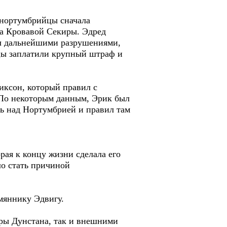
 нортумбрийцы сначала
ка Кровавой Секиры. Эдред
ал дальнейшими разрушениями,
цы заплатили крупный штраф и
иксон, который правил с
. По некоторым данным, Эрик был
ль над Нортумбрией и правил там
рая к концу жизни сделала его
ло стать причиной
емяннику Эдвигу.
ры Дунстана, так и внешними