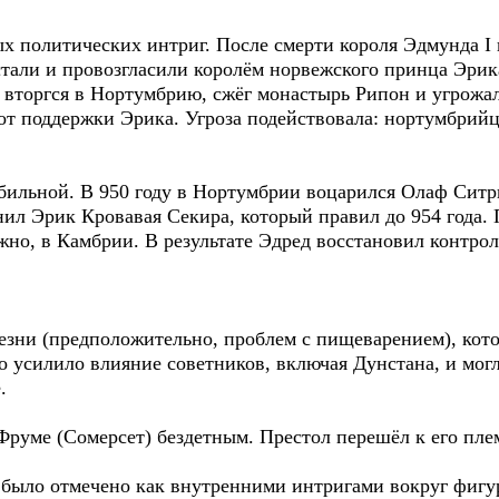
ых политических интриг. После смерти короля Эдмунда I
сстали и провозгласили королём норвежского принца Эри
 вторгся в Нортумбрию, сжёг монастырь Рипон и угрож
от поддержки Эрика. Угроза подействовала: нортумбрий
абильной. В 950 году в Нортумбрии воцарился Олаф Ситр
снил Эрик Кровавая Секира, который правил до 954 года
жно, в Камбрии. В результате Эдред восстановил контро
езни (предположительно, проблем с пищеварением), кото
 усилило влияние советников, включая Дунстана, и мог
.
 Фруме (Сомерсет) бездетным. Престол перешёл к его пл
 было отмечено как внутренними интригами вокруг фигу