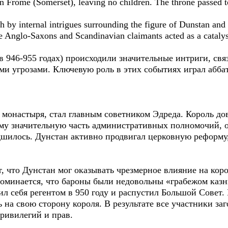
 Frome (Somerset), leaving no children. The throne passed 
 by internal intrigues surrounding the figure of Dunstan and 
 Anglo-Saxons and Scandinavian claimants acted as a catalyst
в 946-955 годах) происходили значительные интриги, связ
 угрозами. Ключевую роль в этих событиях играл аббат
о монастыря, стал главным советником Эдреда. Король д
ему значительную часть административных полномочий, 
худшилось. Дунстан активно продвигал церковную реформ
 что Дунстан мог оказывать чрезмерное влияние на коро
поминается, что бароны были недовольны «грабежом казн
ил себя регентом в 950 году и распустил Большой Совет.
на свою сторону короля. В результате все участники заг
ривилегий и прав.