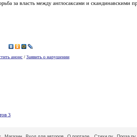
орьба за власть между англосаксами и скандинавскими п
5
стить анонс
/
Заявить о нарушении
тов 3
к
Магазин
Вход для авторов
О портале
Стихи.ру
Проза.ру