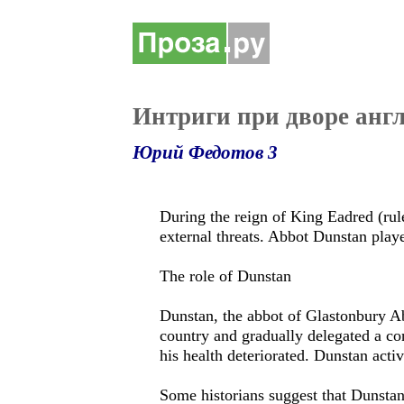
Интриги при дворе анг
Юрий Федотов 3
During the reign of King Eadred (rule
external threats. Abbot Dunstan playe
The role of Dunstan
Dunstan, the abbot of Glastonbury Ab
country and gradually delegated a con
his health deteriorated. Dunstan acti
Some historians suggest that Dunsta