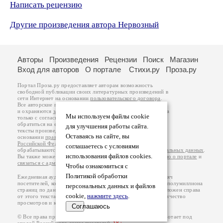
Написать рецензию
Другие произведения автора Нервозный
Авторы
Произведения
Рецензии
Поиск
Магазин
Вход для авторов
О портале
Стихи.ру
Проза.ру
Портал Проза.ру предоставляет авторам возможность
свободной публикации своих литературных произведений в
сети Интернет на основании
пользовательского договора
.
Все авторские права на произведения принадлежат авторам
и охраняются
законом
. Перепечатка произведений возможна
Мы используем файлы cookie
только с согласия его автора, к которому вы можете
обратиться на его авторской странице. Ответственность за
для улучшения работы сайта.
тексты произведений авторы несут самостоятельно на
Оставаясь на сайте, вы
основании
правил публикации
и
законодательства
Российской Федерации
. Данные пользователей
соглашаетесь с условиями
обрабатываются на основании
Политики обработки персональных данных
.
использования файлов cookies.
Вы также можете посмотреть более подробную
информацию о портале
и
связаться с администрацией
.
Чтобы ознакомиться с
Политикой обработки
Ежедневная аудитория портала Проза.ру – порядка 100 тысяч
посетителей, которые в общей сумме просматривают более полумиллиона
персональных данных и файлов
страниц по данным счетчика посещаемости, который расположен справа
cookie,
нажмите здесь
.
от этого текста. В каждой графе указано по две цифры: количество
просмотров и количество посетителей.
Соглашаюсь
© Все права принадлежат авторам, 2000-2026. Портал работает под