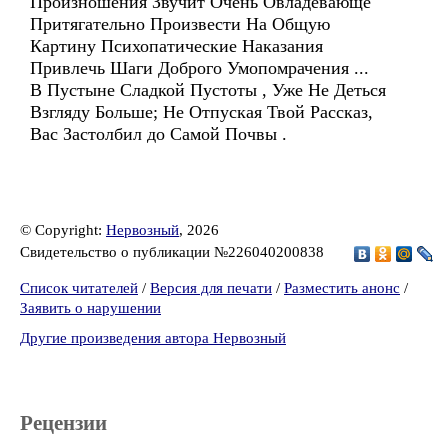
Произношения Звучит Очень Овладевающе
Притягательно Произвести На Общую
Картину Психопатические Наказания
Привлечь Шаги Доброго Умопомрачения ...
В Пустыне Сладкой Пустоты , Уже Не Деться
Взгляду Больше; Не Отпуская Твой Рассказ,
Вас Застолбил до Самой Почвы .
© Copyright:
Нервозный
, 2026
Свидетельство о публикации №226040200838
Список читателей
/
Версия для печати
/
Разместить анонс
/
Заявить о нарушении
Другие произведения автора Нервозный
Рецензии