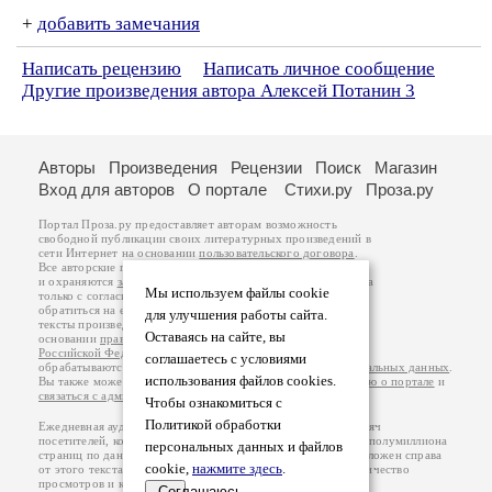
+
добавить замечания
Написать рецензию
Написать личное сообщение
Другие произведения автора Алексей Потанин 3
Авторы
Произведения
Рецензии
Поиск
Магазин
Вход для авторов
О портале
Стихи.ру
Проза.ру
Портал Проза.ру предоставляет авторам возможность
свободной публикации своих литературных произведений в
сети Интернет на основании
пользовательского договора
.
Все авторские права на произведения принадлежат авторам
и охраняются
законом
. Перепечатка произведений возможна
Мы используем файлы cookie
только с согласия его автора, к которому вы можете
обратиться на его авторской странице. Ответственность за
для улучшения работы сайта.
тексты произведений авторы несут самостоятельно на
Оставаясь на сайте, вы
основании
правил публикации
и
законодательства
Российской Федерации
. Данные пользователей
соглашаетесь с условиями
обрабатываются на основании
Политики обработки персональных данных
.
использования файлов cookies.
Вы также можете посмотреть более подробную
информацию о портале
и
связаться с администрацией
.
Чтобы ознакомиться с
Политикой обработки
Ежедневная аудитория портала Проза.ру – порядка 100 тысяч
посетителей, которые в общей сумме просматривают более полумиллиона
персональных данных и файлов
страниц по данным счетчика посещаемости, который расположен справа
cookie,
нажмите здесь
.
от этого текста. В каждой графе указано по две цифры: количество
просмотров и количество посетителей.
Соглашаюсь