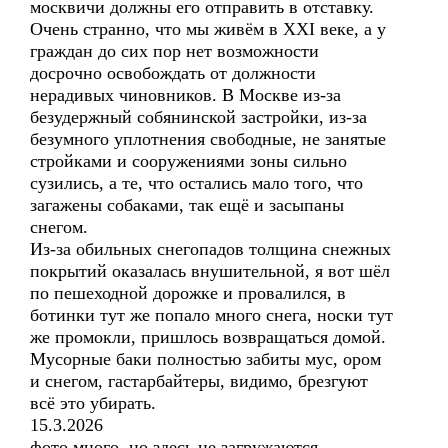
москвичи должны его отправить в отставку.
Очень странно, что мы живём в XXI веке, а у
граждан до сих пор нет возможности
досрочно освобождать от должности
нерадивых чиновников. В Москве из-за
безудержный собянинской застройки, из-за
безумного уплотнения свободные, не занятые
стройками и сооружениями зоны сильно
сузились, а те, что остались мало того, что
загажены собаками, так ещё и засыпаны
снегом.
Из-за обильных снегопадов толщина снежных
покрытий оказалась внушительной, я вот шёл
по пешеходной дорожке и провалился, в
ботинки тут же попало много снега, носки тут
же промокли, пришлось возвращаться домой.
Мусорные баки полностью забиты мус, ором
и снегом, гастарбайтеры, видимо, брезгуют
всё это убирать.
15.3.2026
фото много, но здесь не загружаются