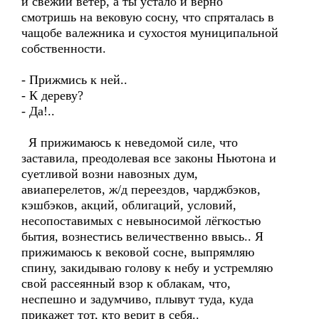
и свежий ветер, а ты устало и верно
смотришь на вековую сосну, что спряталась в
чащобе валежника и сухостоя муниципальной
собственности.
- Прижмись к ней..
- К дереву?
- Да!..
Я прижимаюсь к неведомой силе, что
заставила, преодолевая все законы Ньютона и
суетливой возни навозных дум,
авиаперелетов, ж/д переездов, чарджбэков,
кэшбэков, акций, облигаций, условий,
несопоставимых с невыносимой лёгкостью
бытия, вознестись величественно ввысь.. Я
прижимаюсь к вековой сосне, выпрямляю
спину, закидываю голову к небу и устремляю
свой рассеянный взор к облакам, что,
неспешно и задумчиво, плывут туда, куда
прикажет тот, кто верит в себя..