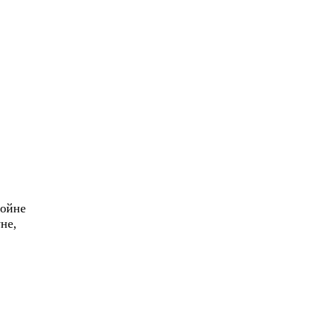
войне
не,