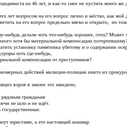
цидивиста на 46 лет, и как-то смог не пустить моего же
тех лет вопросом на его вопрос лично и жёстко, как мой 
тветить на его вопрос предельно мягко и открыто, но то
му-нибудь делали хоть что-нибудь хорошее, отец? Может 
вного хотя бы материальной компенсации потерпевшему
латить установку памятника убитому и о содержании оси
роры хоть где-нибудь,
териальной компенсации от преступников?
вомерных действий милиции-полиции никто из прокурор
ящих воров в законе это заведено,
 рядовым гражданам
ечи не шло и не идёт.
 государственные.
анут юристами, а это настоящий кошмар.