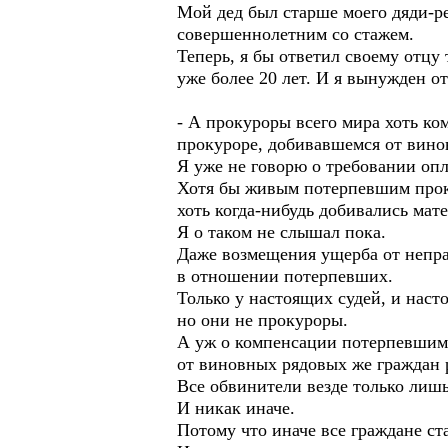
Мой дед был старше моего дяди-ре
совершеннолетним со стажем.
Теперь, я бы ответил своему отцу 
уже более 20 лет. И я вынужден о
- А прокуроры всего мира хоть ко
прокуроре, добивавшемся от вино
Я уже не говорю о требовании оп
Хотя бы живым потерпевшим проку
хоть когда-нибудь добивались ма
Я о таком не слышал пока.
Даже возмещения ущерба от непра
в отношении потерпевших.
Только у настоящих судей, и насто
но они не прокуроры.
А уж о компенсации потерпевшим
от виновных рядовых же граждан р
Все обвинители везде только лишь
И никак иначе.
Потому что иначе все граждане ст