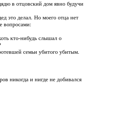
 дядю в отцовский дом явно будучи
дед это делал. Но моего отца нет
же вопросами:
хоть кто-нибудь слышал о
?
ротевшей семьи убитого убитым.
ов никогда и нигде не добивался