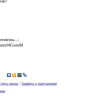
ров?
еняешь...:
Cnnrrl4GxmM
1
стить анонс
/
Заявить о нарушении
мир