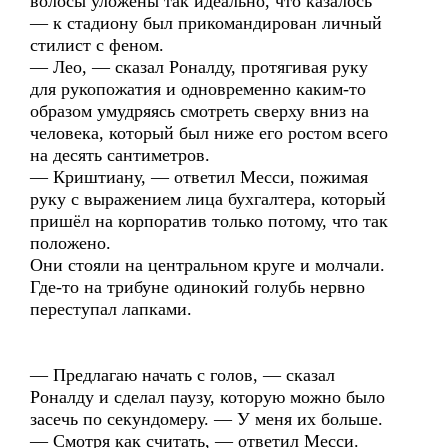
волосы уложены так идеально, что казалось
— к стадиону был прикомандирован личный
стилист с феном.
— Лео, — сказал Роналду, протягивая руку
для рукопожатия и одновременно каким-то
образом умудряясь смотреть сверху вниз на
человека, который был ниже его ростом всего
на десять сантиметров.
— Криштиану, — ответил Месси, пожимая
руку с выражением лица бухгалтера, который
пришёл на корпоратив только потому, что так
положено.
Они стояли на центральном круге и молчали.
Где-то на трибуне одинокий голубь нервно
переступал лапками.
— Предлагаю начать с голов, — сказал
Роналду и сделал паузу, которую можно было
засечь по секундомеру. — У меня их больше.
— Смотря как считать, — ответил Месси.