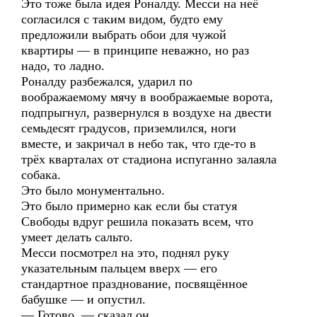
Это тоже была идея Роналду. Месси на неё
согласился с таким видом, будто ему
предложили выбрать обои для чужой
квартиры — в принципе неважно, но раз
надо, то ладно.
Роналду разбежался, ударил по
воображаемому мячу в воображаемые ворота,
подпрыгнул, развернулся в воздухе на двести
семьдесят градусов, приземлился, ноги
вместе, и закричал в небо так, что где-то в
трёх кварталах от стадиона испуганно залаяла
собака.
Это было монументально.
Это было примерно как если бы статуя
Свободы вдруг решила показать всем, что
умеет делать сальто.
Месси посмотрел на это, поднял руку
указательным пальцем вверх — его
стандартное празднование, посвящённое
бабушке — и опустил.
— Готово, — сказал он.