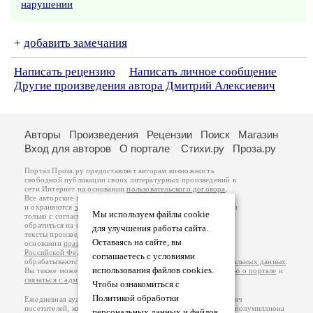
нарушении
+
добавить замечания
Написать рецензию
Написать личное сообщение
Другие произведения автора Дмитрий Алексиевич
Авторы
Произведения
Рецензии
Поиск
Магазин
Вход для авторов
О портале
Стихи.ру
Проза.ру
Портал Проза.ру предоставляет авторам возможность
свободной публикации своих литературных произведений в
сети Интернет на основании
пользовательского договора
.
Все авторские права на произведения принадлежат авторам
и охраняются
законом
. Перепечатка произведений возможна
Мы используем файлы cookie
только с согласия его автора, к которому вы можете
обратиться на его авторской странице. Ответственность за
для улучшения работы сайта.
тексты произведений авторы несут самостоятельно на
Оставаясь на сайте, вы
основании
правил публикации
и
законодательства
Российской Федерации
. Данные пользователей
соглашаетесь с условиями
обрабатываются на основании
Политики обработки персональных данных
.
использования файлов cookies.
Вы также можете посмотреть более подробную
информацию о портале
и
связаться с администрацией
.
Чтобы ознакомиться с
Политикой обработки
Ежедневная аудитория портала Проза.ру – порядка 100 тысяч
посетителей, которые в общей сумме просматривают более полумиллиона
персональных данных и файлов