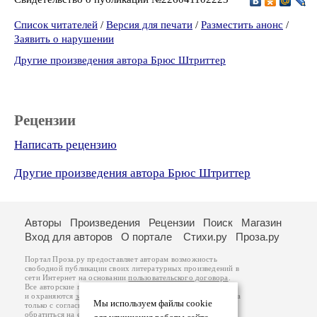
Список читателей
/
Версия для печати
/
Разместить анонс
/
Заявить о нарушении
Другие произведения автора Брюс Штриттер
Рецензии
Написать рецензию
Другие произведения автора Брюс Штриттер
Авторы
Произведения
Рецензии
Поиск
Магазин
Вход для авторов
О портале
Стихи.ру
Проза.ру
Портал Проза.ру предоставляет авторам возможность
свободной публикации своих литературных произведений в
сети Интернет на основании
пользовательского договора
.
Все авторские права на произведения принадлежат авторам
и охраняются
законом
. Перепечатка произведений возможна
Мы используем файлы cookie
только с согласия его автора, к которому вы можете
обратиться на его авторской странице. Ответственность за