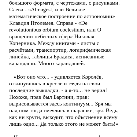
большого формата, с чертежами, с рисунками.
Слева - «Almagest, или Великое
математическое построение по астрономии»
Клавдия Птолемея. Справа - «De
revolutionibus orbium coelestium, или О
вращении небесных сфер» Николая
Коперника. Между книгами - листы с
расчётами, транспортир, логарифмическая
линейка, таблицы Брадиса, исписанные
карандаши. Много карандашей.
«Вот оно что... - удивляется Королёв,
откинувшись в кресле и глядя на свои
последние выкладки, - а я-то... не верил!
Похоже, прав был Бартини, прав:
вырисовывается здесь континуум... Зря мы
над ним тогда смеялись в шарашке, зря. Ведь,
как ни крути, выходит, что объяснение всему
лишь одно... Да только этого не может быть!»