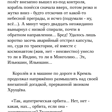
полёт внезапно вышел из-под контроля,
корабль понёсся сначала вверх, потом резко и
жутко вниз - будто отскочив от какой-то
небесной преграды, и исчез (подумали - ну,
всё...). А минут через двадцать неожиданно
вынырнул с низкой спирали, почти в
обратном направлении... Бред! Удалось лишь
коротко засечь аварийный отстрел капсулы,
но, судя по траектории, её вместе с
космонавтом (жив, нет - неизвестно) унесло
то ли в Индию, то ли в Монголию... Эх,
Ильюшин, Ильюшин...
Королёв и в машине по дороге в Кремль
продолжал напряжённо размышлять над своей
внезапной догадкой, прерванной звонком
Хрущёва.
«Так, ацентрическая орбита... Нет, нет -
какая, нах.., орбита, если она -
ацентрическая? Траектория!