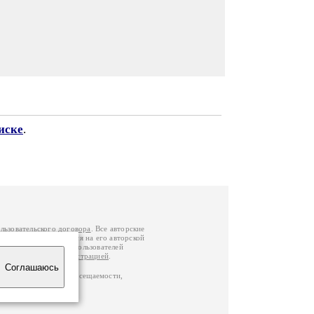
иске
.
льзовательского договора
. Все авторские
у вы можете обратиться на его авторской
й Федерации
. Данные пользователей
е
и
связаться с администрацией
.
Соглашаюсь
по данным счетчика посещаемости,