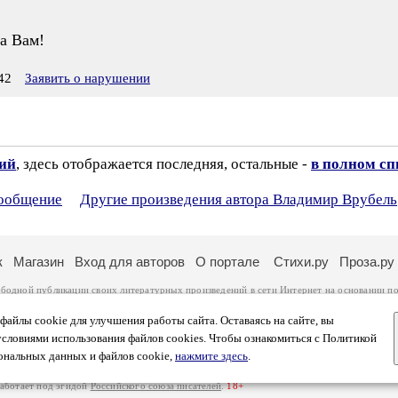
а Вам!
42
Заявить о нарушении
зий
, здесь отображается последняя, остальные -
в полном сп
сообщение
Другие произведения автора Владимир Врубель
к
Магазин
Вход для авторов
О портале
Стихи.ру
Проза.ру
ободной публикации своих литературных произведений в сети Интернет на основании
по
ся
законом
. Перепечатка произведений возможна только с согласия его автора, к котором
ры несут самостоятельно на основании
правил публикации
и
законодательства Российско
айлы cookie для улучшения работы сайта. Оставаясь на сайте, вы
ональных данных
. Вы также можете посмотреть более подробную
информацию о портал
условиями использования файлов cookies. Чтобы ознакомиться с Политикой
тысяч посетителей, которые в общей сумме просматривают более полумиллиона страниц 
ональных данных и файлов cookie,
нажмите здесь
.
афе указано по две цифры: количество просмотров и количество посетителей.
работает под эгидой
Российского союза писателей
.
18+