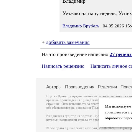
Владимир
Уезжаю на пару недель. Успех
Владимир Врубель
04.05.2026 15:
+
добавить замечания
На это произведение написано
27 рецен
Написать рецензию
Написать личное 
Авторы
Произведения
Рецензии
Поис
Портал Проза.ру предоставляет авторам возможность св
права на произведения принадлежат авторам и охраняют
странице. Ответственность за тексты произведений авто
Мы используем ф
обрабатываются на основании
Политики обработки перс
соглашаетесь с 
Ежедневная аудитория портала Проза.ру – порядка 100 
обработки перс
который расположен справа от этого текста. В каждой гр
© Все права принадлежат авторам, 2000-2026. Портал 