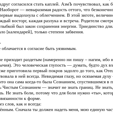
вдруг согласился стать каплей. АзмЪ почувствовал, как б
 Наоборот — невыразимая радость оттого, что безконечн
ервые выдохнула с облегчением. В этой зиготе, величин
дый восторг, каждая разлука и встреча. Родители смотр
 улыбкой был закон сохранения энергии. Триединство дли
ло [календарей], только степени забвения.
»
 облачается в согласие быть уязвимым.
не приходит раздетым (намеренно ни пишу – нагим, ибо н
ычия). Это человеческая глупость — думать, будто дух в
уже приготовила первый покров задолго до того, как Оте
вовала в ней всегда. Невидимая глазу, но осязаемая дух
, что она сама когда-то была Сознанием, спустившимся в 
ь Чистым Сознанием — значит не знать границ. Не знать,
ь. Не знать боли, потому что для боли нужно «ты», кото
ивязанности к форме.
з слов, как и всегда:
ённым. Сначала ты должен надеть меня, мою единую част