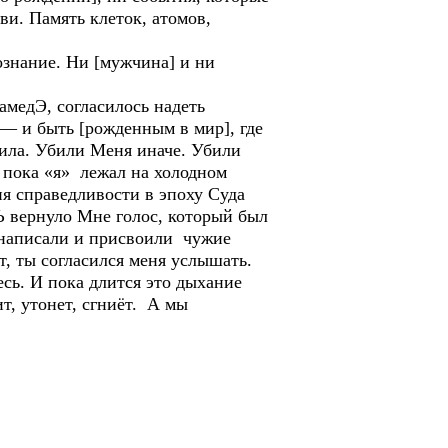
ви. Память клеток, атомов,
знание. Ни [мужчина] и ни
медЭ, согласилось надеть
— и быть [рожденным в мир], где
жила. Убили Меня иначе. Убили
 пока «я» лежал на холодном
я справедливости в эпоху Суда
Ъ вернуло Мне голос, который был
 написали и присвоили чужие
т, ты согласился меня услышать.
есь. И пока длится это дыхание
т, утонет, сгниёт. А мы