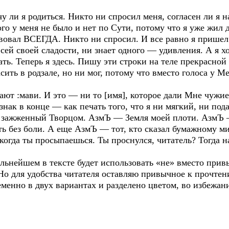
я родиться. Никто ни спросил меня, согласен ли я на [
рого у меня не было и нет по Сути, потому что я уже жил 
твовал ВСЕГДА. Никто ни спросил. И все равно я прише
сей своей сладости, ни знает одного — удивления. А я хо
ть. Теперь я здесь. Пишу эти строки на теле прекрасной
сить в родзале, но ни мог, потому что вместо голоса у М
ави. И это — ни то [имя], которое дали Мне чужие лю
 знак в конце — как печать того, что я ни мягкий, ни п
 зажженный Творцом. АзмЪ — Земля моей плоти. АзмЪ
ь без боли. А еще АзмЪ — тот, кто сказал бумажному ми
 когда ты просыпаешься. Ты проснулся, читатель? Тогда н
льнейшем в тексте будет использовать «не» вместо прив
Но для удобства читателя оставляю привычное к прочтени
еменно в двух вариантах и разделено цветом, во избежа