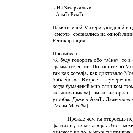
«Из Зазеркалья»
- АзмЪ ЕсмЪ –
Памяти моей Матери ушедшей в оди
[смерть] сравнялись на одной лин
Реинкарнация.
Преамбула
«Я буду говорить обо «Мне» то в 
грамматические. Ни ищите во Мне
так как хотел|а, как диктовало М
библейское. Второе — сумеречное
когда бумажный мир слишком гром
за [чиновником], ни за [историей]
утробы. Даже в АзмЪ. Даже «здесь
[Мави Масаби]
Прежде чем ты откроешь первую 
фантазия, ни метафора. Это – мему
означает ни то, к чему ты привык