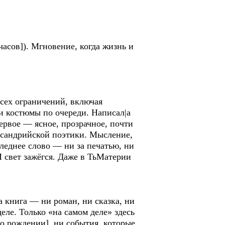
асов]). Мгновение, когда жизнь и
всех ограничений, включая
и костюмы по очереди. Написал|а
ервое — ясное, прозрачное, почти
ександрийской поэтики. Мысление,
леднее слово — ни за печатью, ни
 И свет зажёгся. Даже в ТьМатерии
книга — ни роман, ни сказка, ни
еле. Только «на самом деле» здесь
 о рождении], ни события, которые