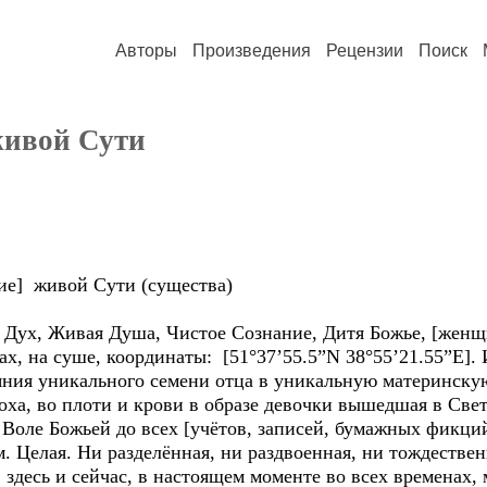
Авторы
Произведения
Рецензии
Поиск
живой Сути
ие] живой Сути (существа)
 Живая Душа, Чистое Сознание, Дитя Божье, [женщина
гах, на суше, координаты: [51°37’55.5”N 38°55’21.55”E]
ния уникального семени отца в уникальную материнскую
оха, во плоти и крови в образе девочки вышедшая в Све
оле Божьей до всех [учётов, записей, бумажных фикций
. Целая. Ни разделённая, ни раздвоенная, ни тождестве
здесь и сейчас, в настоящем моменте во всех временах, 