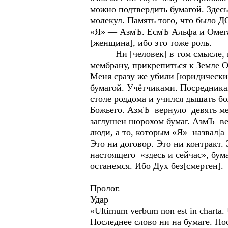
можно подтвердить бумагой. Здесь
молекул. Память того, что было ДО
«Я» — АзмЪ. ЕсмЪ Альфа и Омега.
[женщина], ибо это тоже роль.
Ни [человек] в том смысле, в ка
мембрану, прикрепиться к Земле 
Меня сразу же убили [юридически]
бумагой. Учётчиками. Посредника
столе роддома и учился дышать б
Божьего. АзмЪ вернуло девять ме
заглушен шорохом бумаг. АзмЪ в
люди, а то, которым «Я» назвал|а
Это ни договор. Это ни контракт.
настоящего «здесь и сейчас», бум
останемся. Ибо Дух без[смертен].
Пролог.
Удар
«Ultimum verbum non est in charta.
Последнее слово ни на бумаге. П