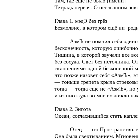
Там, где еще не было [имени]
Тетрадь первая. О неслышном зов
Глава 1. мэдЭ без грёз
Безмолвие, в котором ещё ни род
АзмЪ не помнил себя одиноким.
бесконечность, которую ошибочно
Тишина, в которой звучали все во
без сосуда. Свет без источника. 
склонениями одной безконечной мы
что позже назовет себя «АзмЪ», э
— тоньше трепета крыла стрекозы,
тогда — тогда еще не «АзмЪ», но
и из ниоткуда во мне возникло нам
Глава 2. Зигота
Океан, согласившийся стать капле
Отец — это Пространство, которо
Она была свертыванием. Мгновени