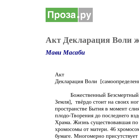
Акт Декларация Воли 
Мави Масаби
Акт
Декларация Воли [самоопределен
Божественный Безсмертный Дух,
Земля], твёрдо стоит на своих но
пространстве Бытия в момент слия
плодо-Творения до последнего взд
Храма. Жизнь существовавшая по В
хромосомы от матери. 46 хромосом
бумаге. Многомерно присутствует 