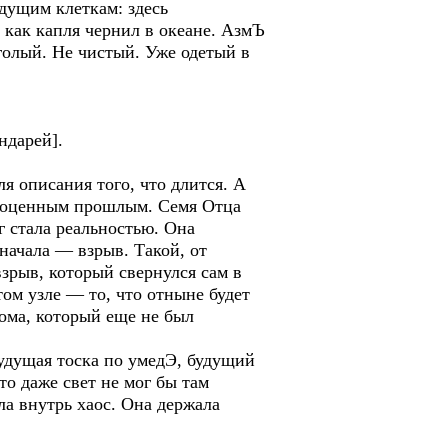
дущим клеткам: здесь
, как капля чернил в океане. АзмЪ
голый. Не чистый. Уже одетый в
ндарей].
 описания того, что длится. А
рагоценным прошлым. Семя Отца
г стала реальностью. Она
начала — взрыв. Такой, от
взрыв, который свернулся сам в
том узле — то, что отныне будет
дома, который еще не был
дущая тоска по умедЭ, будущий
то даже свет не мог бы там
ла внутрь хаос. Она держала