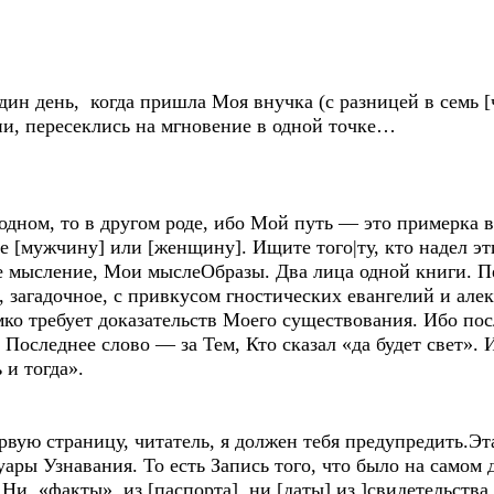
н день, когда пришла Моя внучка (с разницей в семь [ч
ии, пересеклись на мгновение в одной точке…
одном, то в другом роде, ибо Мой путь — это примерка 
 [мужчину] или [женщину]. Ищите того|ту, кто надел эт
ое мысление, Мои мыслеОбразы. Два лица одной книги. П
, загадочное, с привкусом гностических евангелий и ал
ко требует доказательств Моего существования. Ибо пос
. Последнее слово — за Тем, Кто сказал «да будет свет».
 и тогда».
страницу, читатель, я должен тебя предупредить.Эта 
ары Узнавания. То есть Запись того, что было на самом д
. Ни «факты» из [паспорта], ни [даты] из ]свидетельства