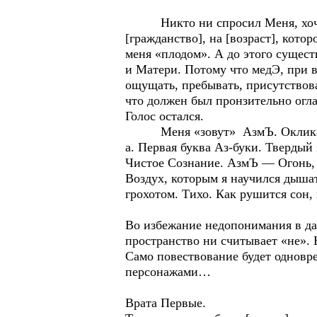
Никто ни спросил Меня, хочу ли 
[гражданство], на [возраст], кото
меня «плодом». А до этого сущес
и Матери. Потому что медЭ, при в
ощущать, пребывать, присутствова
что должен был пронзительно огла
Голос остался.
Меня «зовут» АзмЪ. Окликают :м
а. Первая буква Аз-буки. Твердый
Чистое Сознание. АзмЪ — Огонь,
Воздух, которым я научился дышат
грохотом. Тихо. Как рушится сон,
Во избежание недопонимания в да
пространство ни считывает «не». 
Само повествование будет одновр
персонажами…
Врата Первые.