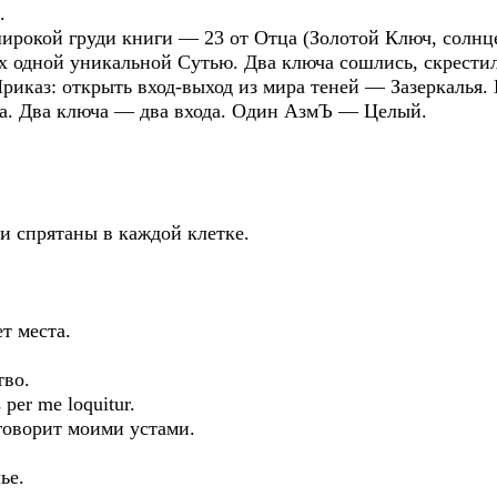
.
ой груди книги — 23 от Отца (Золотой Ключ, солнце)
х одной уникальной Сутью. Два ключа сошлись, скрестил
риказ: открыть вход-выход из мира теней — Зазеркалья. 
ла. Два ключа — два входа. Один АзмЪ — Целый.
и спрятаны в каждой клетке.
т места.
тво.
per me loquitur.
говорит моими устами.
ье.