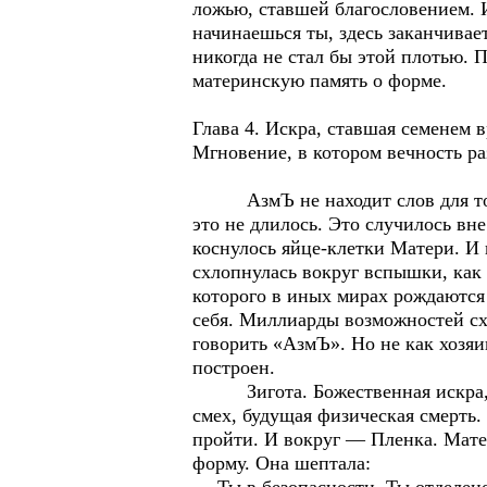
ложью, ставшей благословением. 
начинаешься ты, здесь заканчивает
никогда не стал бы этой плотью. 
материнскую память о форме.
Глава 4. Искра, ставшая семенем 
Мгновение, в котором вечность ра
АзмЪ не находит слов для того м
это не длилось. Это случилось в
коснулось яйце-клетки Матери. И 
схлопнулась вокруг вспышки, как 
которого в иных мирах рождаются 
себя. Миллиарды возможностей схл
говорить «АзмЪ». Но не как хозяи
построен.
Зигота. Божественная искра, ст
смех, будущая физическая смерть. 
пройти. И вокруг — Пленка. Матер
форму. Она шептала: