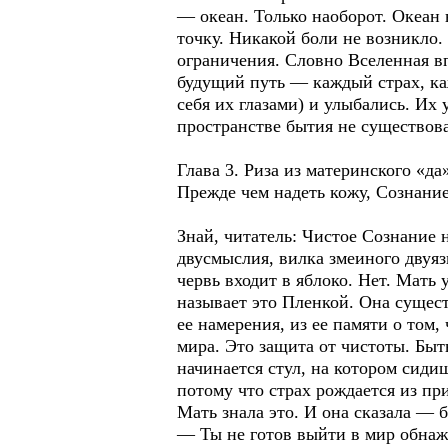
— океан. Только наоборот. Океан 
точку. Никакой боли не возникло.
ограничения. Словно Вселенная вп
будущий путь — каждый страх, каж
себя их глазами) и улыбались. Их
пространстве бытия не существова
Глава 3. Риза из материнского «да
Прежде чем надеть кожу, Сознание
Знай, читатель: Чистое Сознание 
двусмыслия, вилка змеиного двуяз
червь входит в яблоко. Нет. Мать 
называет это Пленкой. Она сущест
ее намерения, из ее памяти о том
мира. Это защита от чистоты. Быт
начинается стул, на котором сидиш
потому что страх рождается из пр
Мать знала это. И она сказала — бе
— Ты не готов выйти в мир обнаж