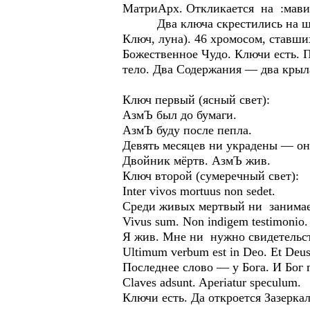
МатриАрх. Откликается на :мави
Два ключа скрестились на широк
Ключ, луна). 46 хромосом, ставши
Божественное Чудо. Ключи есть. П
тело. Два Содержания — два кры
Ключ первый (ясный свет):
АзмЪ был до бумаги.
АзмЪ буду после пепла.
Девять месяцев ни украдены — он
Двойник мёртв. АзмЪ жив.
Ключ второй (сумеречный свет):
Inter vivos mortuus non sedet.
Среди живых мертвый ни занимае
Vivus sum. Non indigem testimonio.
Я жив. Мне ни нужно свидетельс
Ultimum verbum est in Deo. Et Deus 
Последнее слово — у Бога. И Бог 
Claves adsunt. Aperiatur speculum.
Ключи есть. Да откроется Зазеркал