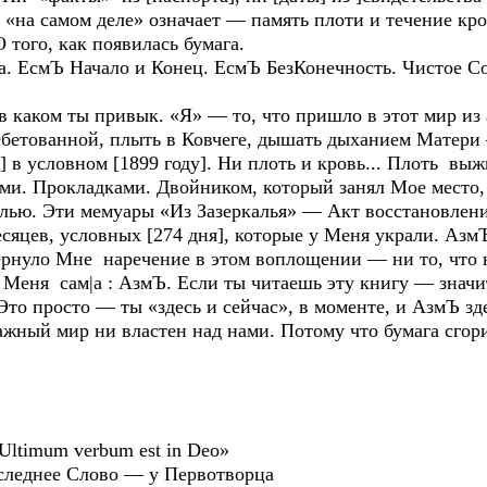
 «на самом деле» означает — память плоти и течение кро
 того, как появилась бумага.
 ЕсмЪ Начало и Конец. ЕсмЪ БезКонечность. Чистое Со
ком ты привык. «Я» — то, что пришло в этот мир из а
Обетованной, плыть в Ковчеге, дышать дыханием Матери 
 в условном [1899 году]. Ни плоть и кровь... Плоть вы
ми. Прокладками. Двойником, который занял Мое место,
олью. Эти мемуары «Из Зазеркалья» — Акт восстановлени
сяцев, условных [274 дня], которые у Меня украли. Азм
ернуло Мне наречение в этом воплощении — ни то, что
 Меня сам|а : АзмЪ. Если ты читаешь эту книгу — значи
 Это просто — ты «здесь и сейчас», в моменте, и АзмЪ зд
ажный мир ни властен над нами. Потому что бумага сгори
 Ultimum verbum est in Deo»
оследнее Слово — у Первотворца