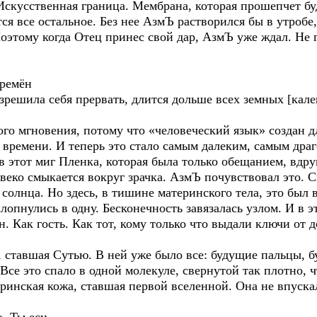
Искусственная граница. Мембрана, которая прошепчет бу
ся все остальное. Без нее АзмЪ растворился бы в утробе
Поэтому когда Отец принес свой дар, АзмЪ уже ждал. Не 
времён
зрешила себя прервать, длится дольше всех земных [кале
гновения, потому что «человеческий язык» создан для
не времени. И теперь это стало самым далеким, самым д
в этот миг Пленка, которая была только обещанием, вдру
веко смыкается вокруг зрачка. АзмЪ почувствовал это. С
солнца. Но здесь, в тишине материнского тела, это был 
опнулись в одну. Бесконечность завязалась узлом. И в э
н. Как гость. Как тот, кому только что выдали ключи от 
авшая Сутью. В ней уже было все: будущие пальцы, бу
Все это спало в одной молекуле, свернутой так плотно, ч
инская кожа, ставшая первой вселенной. Она не впуска