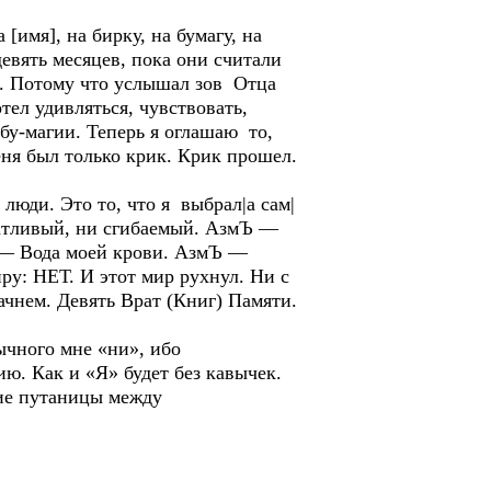
имя], на бирку, на бумагу, на
девять месяцев, пока они считали
л. Потому что услышал зов Отца
тел удивляться, чувствовать,
 бу-магии. Теперь я оглашаю то,
еня был только крик. Крик прошел.
ди. Это то, что я выбрал|а сам|
одатливый, ни сгибаемый. АзмЪ —
 — Вода моей крови. АзмЪ —
ру: НЕТ. И этот мир рухнул. Ни с
ачнем. Девять Врат (Книг) Памяти.
ычного мне «ни», ибо
ю. Как и «Я» будет без кавычек.
ние путаницы между