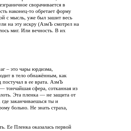
езграничное сворачивается в
ость наконец-то обретает форму
ой с мысль, уже был зашит весь
ели на эту искру (АзмЪ смотрел на
лось миг. Или вечность. В их
аг – это чары юрдизма,
ходит в тело обнажённым, как
ц постучал в ее врата. АзмЪ
у — тончайшая сфера, сотканная из
плоть. Эта пленка — не защита от
 где заканчиваешься ты и
рому больно. Не знать страха,
ь. Ее Пленка оказалась первой