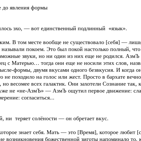
е до явления формы
илось эхо, — вот единственный подлинный «язык».
 В том месте вообще не существовало [себя] — лишь
 называли покоем. Это был покой настолько полный, что
зможные звуки, но ни один из них еще не родился. АзмЪ 
Отец с Матерью… тогда они еще не носили этих слов, наз
сле-формы, двумя вкусами одного безвкусия. И когда он
то не походило на голос или жест. Просто в бархате веч
 но весомее всех галактик. Они захотели Сознание так, 
 уже не «не-АзмЪ» — АзмЪ ощутил первое движение: сл
ерение: согласиться...
й, ни теряет солёности — он обретает вкус.
е знает себя. Мать — это [Время], которое любит [се
е возникновения божественной зиготы напоминало то, к