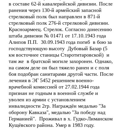
в составе 62-й кавалерийской дивизии. После
ранения через 130-й армейский запасной
стрелковый полк был направлен в 871-й
стрелковый полк 276-й стрелковой дивизии.
Красноармеец. Стрелок. Согласно донесению
штаба дивизии № 01471 от 17.10.1943 года
Алипов П.П. 30.09.1943 года погиб в бою за
господствующую высоту Дубовый Базар (5
км восточнее станицы Старотитаровской) и
там же в братской могиле захоронен. Однако,
на самом деле он был тяжело ранен и с поля
боя подобран санитарами другой части. После
лечения в ЭГ 5452 решением военно-
врачебной комиссией от 27.02.1944 года
признан не годным в военной службе и
уволен из армии с установлением
инвалидности 2гр. Награждён медалью "За
оборону Кавказа", медалью "За победу над
Германией". Проживал в х. Гудко-Лиманском
Кущёвского района. Умер в 1983 году.