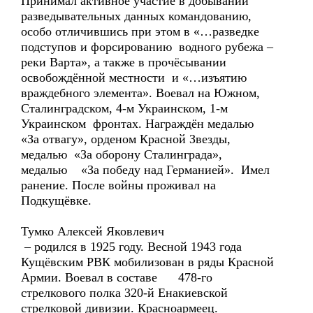
Принимал активное участие в добывании
разведывательных данных командованию,
особо отличившись при этом в «…разведке
подступов и форсированию водного рубежа –
реки Варта», а также в прочёсывании
освобождённой местности и «…изъятию
враждебного элемента». Воевал на Южном,
Сталинградском, 4-м Украинском, 1-м
Украинском фронтах. Награждён медалью
«За отвагу», орденом Красной Звезды,
медалью «За оборону Сталинграда»,
медалью «За победу над Германией». Имел
ранение. После войны проживал на
Подкущёвке.
Тумко Алексей Яковлевич
– родился в 1925 году. Весной 1943 года
Кущёвским РВК мобилизован в ряды Красной
Армии. Воевал в составе 478-го
стрелкового полка 320-й Енакиевской
стрелковой дивизии. Красноармеец.