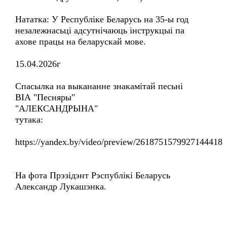
Нататка: У Республіке Беларусь на 35-ы год
незалежнасьці адсутнічаюць інструкцыі па
ахове працы на беларускай мове.
15.04.2026г
Спасылка на выкананне знакамітай песьні
ВІА "Песняры"
"АЛЕКСАНДРЫНА"
тутака:
https://yandex.by/video/preview/2618751579927144418
На фота Прэзідэнт Рэспублікі Беларусь
Александр Лукашэнка.