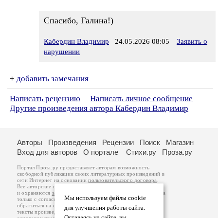
Спасибо, Галина!)
Кабердин Владимир
24.05.2026 08:05
Заявить о
нарушении
+
добавить замечания
Написать рецензию
Написать личное сообщение
Другие произведения автора Кабердин Владимир
Авторы
Произведения
Рецензии
Поиск
Магазин
Вход для авторов
О портале
Стихи.ру
Проза.ру
Портал Проза.ру предоставляет авторам возможность
свободной публикации своих литературных произведений в
сети Интернет на основании
пользовательского договора
.
Все авторские права на произведения принадлежат авторам
и охраняются
законом
. Перепечатка произведений возможна
Мы используем файлы cookie
только с согласия его автора, к которому вы можете
обратиться на его авторской странице. Ответственность за
для улучшения работы сайта.
тексты произведений авторы несут самостоятельно на
Оставаясь на сайте, вы