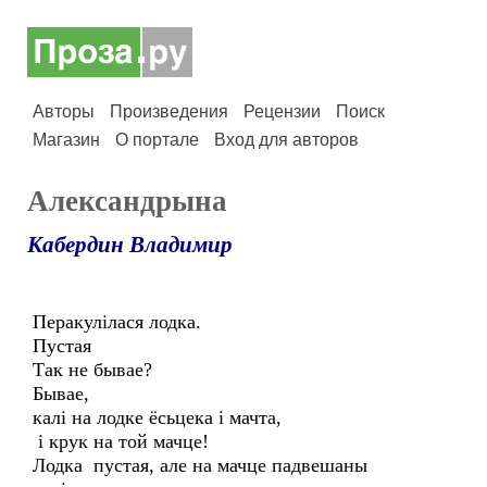
Авторы
Произведения
Рецензии
Поиск
Магазин
О портале
Вход для авторов
Александрына
Кабердин Владимир
Перакулілася лодка.
Пустая
Так не бывае?
Бывае,
калі на лодке ёсьцека і мачта,
і крук на той мачце!
Лодка пустая, але на мачце падвешаны