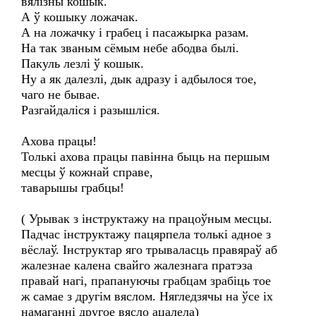
вялізны кошык.
А ў кошыку ложачак.
А на ложачку і грабец і пасажырка разам.
На так званым сёмым небе абодва былі.
Пакуль лезлі ў кошык.
Ну а як далезлі, дык адразу і адбылося тое,
чаго не бывае.
Разгайдаліся і разышліся.
Ахова працы!
Толькі ахова працы павінна быць на першым
месцы ў кожнай справе,
таварышы грабцы!
( Урывак з інструктажу на працоўным месцы.
Падчас інструктажу пацярпела толькі адное з
вёслаў. Інструктар яго трываласць правяраў аб
жалезнае калена свайго жалезнага пратэза
правай нагі, прапануючы грабцам зрабіць тое
ж самае з другім вяслом. Нягледзячы на ўсе іх
намаганні другое вясло ацалела)