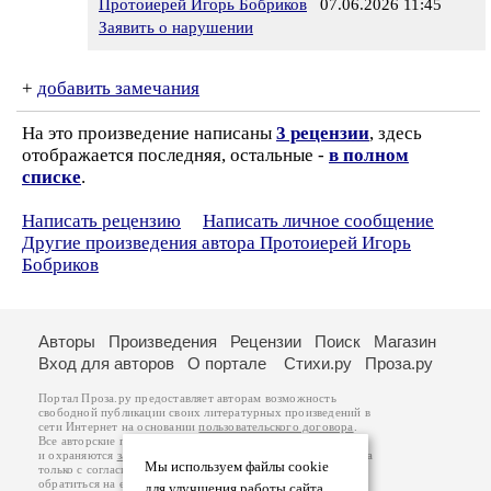
Протоиерей Игорь Бобриков
07.06.2026 11:45
Заявить о нарушении
+
добавить замечания
На это произведение написаны
3 рецензии
, здесь
отображается последняя, остальные -
в полном
списке
.
Написать рецензию
Написать личное сообщение
Другие произведения автора Протоиерей Игорь
Бобриков
Авторы
Произведения
Рецензии
Поиск
Магазин
Вход для авторов
О портале
Стихи.ру
Проза.ру
Портал Проза.ру предоставляет авторам возможность
свободной публикации своих литературных произведений в
сети Интернет на основании
пользовательского договора
.
Все авторские права на произведения принадлежат авторам
и охраняются
законом
. Перепечатка произведений возможна
Мы используем файлы cookie
только с согласия его автора, к которому вы можете
обратиться на его авторской странице. Ответственность за
для улучшения работы сайта.