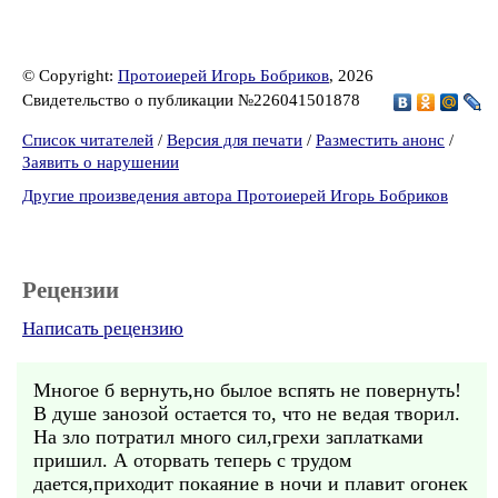
© Copyright:
Протоиерей Игорь Бобриков
, 2026
Свидетельство о публикации №226041501878
Список читателей
/
Версия для печати
/
Разместить анонс
/
Заявить о нарушении
Другие произведения автора Протоиерей Игорь Бобриков
Рецензии
Написать рецензию
Многое б вернуть,но былое вспять не повернуть!
В душе занозой остается то, что не ведая творил.
На зло потратил много сил,грехи заплатками
пришил. А оторвать теперь с трудом
дается,приходит покаяние в ночи и плавит огонек