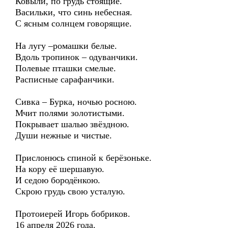
Ковыли, по грудь стоящие.
Васильки, что синь небесная.
С ясным солнцем говорящие.
На лугу –ромашки белые.
Вдоль тропинок – одуванчики.
Полевые пташки смелые.
Расписные сарафанчики.
Сивка – Бурка, ночью росною.
Мчит полями золотистыми.
Покрывает шалью звёздною.
Души нежные и чистые.
Прислонюсь спиной к берёзоньке.
На кору её шершавую.
И седою бородёнкою.
Скрою грудь свою усталую.
Протоиерей Игорь бобриков.
16 апреля 2026 года.