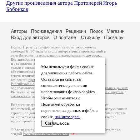
Другие произведения автора Протоиерей Игорь
Бобриков
Авторы
Произведения
Рецензии
Поиск
Магазин
Вход для авторов
О портале
Стихи.ру
Проза.ру
Портал Проза.ру предоставляет авторам возможность
свободной публикации своих литературных произведений в
сети Интернет на основании
пользовательского договора
.
Все авторские права на произведения принадлежат авторам
и охраняются
законом
. Перепечатка произведений возможна
Мы используем файлы cookie
только с согласия его автора, к которому вы можете
обратиться на его авторской странице. Ответственность за
для улучшения работы сайта.
тексты произведений авторы несут самостоятельно на
Оставаясь на сайте, вы
основании
правил публикации
и
законодательства
Российской Федерации
. Данные пользователей
соглашаетесь с условиями
обрабатываются на основании
Политики обработки персональных данных
.
использования файлов cookies.
Вы также можете посмотреть более подробную
информацию о портале
и
связаться с администрацией
.
Чтобы ознакомиться с
Политикой обработки
Ежедневная аудитория портала Проза.ру – порядка 100 тысяч
посетителей, которые в общей сумме просматривают более полумиллиона
персональных данных и файлов
страниц по данным счетчика посещаемости, который расположен справа
cookie,
нажмите здесь
.
от этого текста. В каждой графе указано по две цифры: количество
просмотров и количество посетителей.
Соглашаюсь
© Все права принадлежат авторам, 2000-2026. Портал работает под
эгидой
Российского союза писателей
.
18+