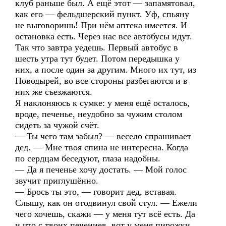
клуб раньше был. А ещё этот — запамятовал,
как его — фельдшерский пункт. Уф, спьяну
не выговоришь! При нём аптека имеется. И
остановка есть. Через нас все автобусы идут.
Так что завтра уедешь. Первый автобус в
шесть утра тут будет. Потом передышка у
них, а после один за другим. Много их тут, из
Поводырей, во все стороны разбегаются и в
них же съезжаются.
Я наклоняюсь к сумке: у меня ещё осталось,
вроде, печенье, неудобно за чужим столом
сидеть за чужой счёт.
— Ты чего там забыл? — весело спрашивает
дед. — Мне твоя спина не интересна. Когда
по сердцам беседуют, глаза надобны.
— Да я печенье хочу достать. — Мой голос
звучит приглушённо.
— Брось ты это, — говорит дед, вставая.
Слышу, как он отодвинул свой стул. — Ежели
чего хочешь, скажи — у меня тут всё есть. Да
и что с твоих печениев, вот у меня пирожки