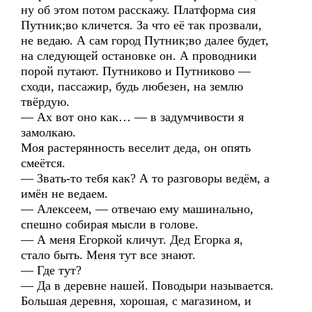
ну об этом потом расскажу. Платформа сия
Путник;во кличется. За что её так прозвали,
не ведаю. А сам город Путник;во далее будет,
на следующей остановке он. А проводники
порой путают. Путниково и Путниково —
сходи, пассажир, будь любезен, на землю
твёрдую.
— Ах вот оно как… — в задумчивости я
замолкаю.
Моя растерянность веселит деда, он опять
смеётся.
— Звать-то тебя как? А то разговоры ведём, а
имён не ведаем.
— Алексеем, — отвечаю ему машинально,
спешно собирая мысли в голове.
— А меня Егоркой кличут. Дед Егорка я,
стало быть. Меня тут все знают.
— Где тут?
— Да в деревне нашей. Поводыри называется.
Большая деревня, хорошая, с магазином, и