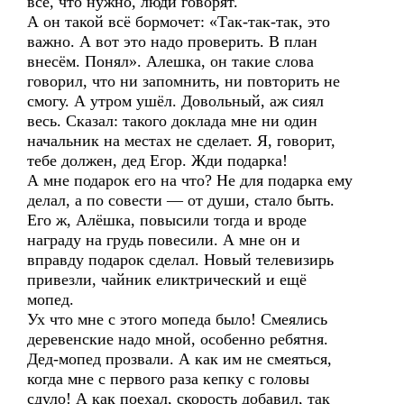
всё, что нужно, люди говорят.
А он такой всё бормочет: «Так-так-так, это
важно. А вот это надо проверить. В план
внесём. Понял». Алешка, он такие слова
говорил, что ни запомнить, ни повторить не
смогу. А утром ушёл. Довольный, аж сиял
весь. Сказал: такого доклада мне ни один
начальник на местах не сделает. Я, говорит,
тебе должен, дед Егор. Жди подарка!
А мне подарок его на что? Не для подарка ему
делал, а по совести — от души, стало быть.
Его ж, Алёшка, повысили тогда и вроде
награду на грудь повесили. А мне он и
вправду подарок сделал. Новый телевизирь
привезли, чайник еликтрический и ещё
мопед.
Ух что мне с этого мопеда было! Смеялись
деревенские надо мной, особенно ребятня.
Дед-мопед прозвали. А как им не смеяться,
когда мне с первого раза кепку с головы
сдуло! А как поехал, скорость добавил, так