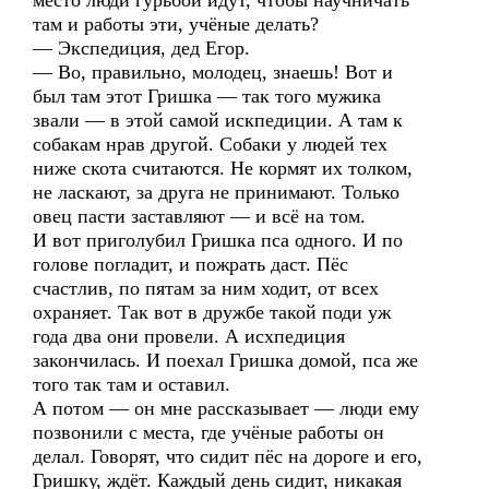
место люди гурьбой идут, чтобы научничать
там и работы эти, учёные делать?
— Экспедиция, дед Егор.
— Во, правильно, молодец, знаешь! Вот и
был там этот Гришка — так того мужика
звали — в этой самой искпедиции. А там к
собакам нрав другой. Собаки у людей тех
ниже скота считаются. Не кормят их толком,
не ласкают, за друга не принимают. Только
овец пасти заставляют — и всё на том.
И вот приголубил Гришка пса одного. И по
голове погладит, и пожрать даст. Пёс
счастлив, по пятам за ним ходит, от всех
охраняет. Так вот в дружбе такой поди уж
года два они провели. А исхпедиция
закончилась. И поехал Гришка домой, пса же
того так там и оставил.
А потом — он мне рассказывает — люди ему
позвонили с места, где учёные работы он
делал. Говорят, что сидит пёс на дороге и его,
Гришку, ждёт. Каждый день сидит, никакая