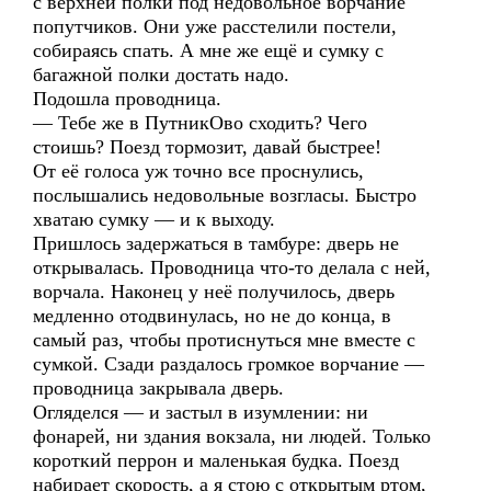
с верхней полки под недовольное ворчание
попутчиков. Они уже расстелили постели,
собираясь спать. А мне же ещё и сумку с
багажной полки достать надо.
Подошла проводница.
— Тебе же в ПутникОво сходить? Чего
стоишь? Поезд тормозит, давай быстрее!
От её голоса уж точно все проснулись,
послышались недовольные возгласы. Быстро
хватаю сумку — и к выходу.
Пришлось задержаться в тамбуре: дверь не
открывалась. Проводница что-то делала с ней,
ворчала. Наконец у неё получилось, дверь
медленно отодвинулась, но не до конца, в
самый раз, чтобы протиснуться мне вместе с
сумкой. Сзади раздалось громкое ворчание —
проводница закрывала дверь.
Огляделся — и застыл в изумлении: ни
фонарей, ни здания вокзала, ни людей. Только
короткий перрон и маленькая будка. Поезд
набирает скорость, а я стою с открытым ртом,