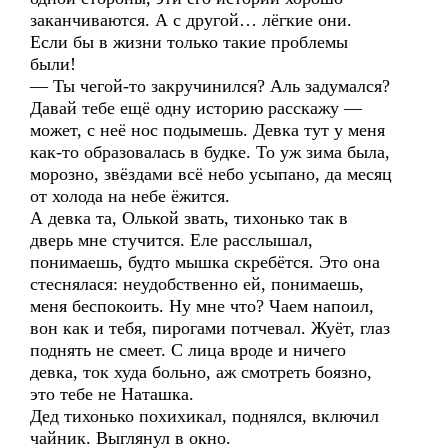
заканчиваются. А с другой… лёгкие они.
Если бы в жизни только такие проблемы
были!
— Ты чегой-то закручинился? Аль задумался?
Давай тебе ещё одну историю расскажу —
может, с неё нос подымешь. Девка тут у меня
как-то образовалась в будке. То уж зима была,
морозно, звёздами всё небо усыпано, да месяц
от холода на небе ёжится.
А девка та, Олькой звать, тихонько так в
дверь мне стучится. Еле расслышал,
понимаешь, будто мышка скребётся. Это она
стеснялася: неудобственно ей, понимаешь,
меня беспокоить. Ну мне что? Чаем напоил,
вон как и тебя, пирогами потчевал. Жуёт, глаз
поднять не смеет. С лица вроде и ничего
девка, ток худа больно, аж смотреть боязно,
это тебе не Наташка.
Дед тихонько похихикал, поднялся, включил
чайник. Выглянул в окно.