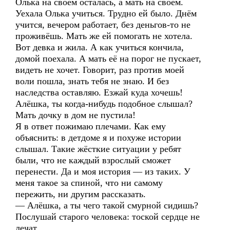
Олька на своём осталась, а мать на своём.
Уехала Олька учиться. Трудно ей было. Днём
учится, вечером работает, без деньгов-то не
проживёшь. Мать же ей помогать не хотела.
Вот девка и жила. А как учиться кончила,
домой поехала. А мать её на порог не пускает,
видеть не хочет. Говорит, раз против моей
воли пошла, знать тебя не знаю. И без
наследства оставляю. Езжай куда хочешь!
Алёшка, ты когда-нибудь подобное слышал?
Мать дочку в дом не пустила!
Я в ответ пожимаю плечами. Как ему
объяснить: в детдоме я и похуже истории
слышал. Такие жёсткие ситуации у ребят
были, что не каждый взрослый сможет
перенести. Да и моя история — из таких. У
меня такое за спиной, что ни самому
пережить, ни другим рассказать.
— Алёшка, а ты чего такой смурной сидишь?
Послушай старого человека: тоской сердце не
лечат.