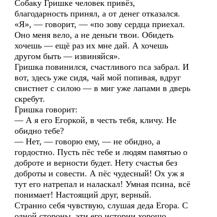
Собаку Гришке человек привёз,
благодарность принял, а от денег отказался.
«Я», — говорит, — «по зову сердца приехал.
Оно меня вело, а не деньги твои. Обидеть
хочешь — ещё раз их мне дай. А хочешь
другом быть — извиняйся».
Гришка повинился, счастливого пса забрал. И
вот, здесь уже сидя, чай мой попивая, вдруг
свистнет с силою — в миг уже лапами в дверь
скребут.
Гришка говорит:
— А я его Егоркой, в честь тебя, кличу. Не
обидно тебе?
— Нет, — говорю ему, — не обидно, а
гордостно. Пусть пёс тебе и людям памятью о
доброте и верности будет. Нету счастья без
доброты и совести. А пёс чудесный! Ох уж я
тут его натрепал и наласкал! Умная псина, всё
понимает! Настоящий друг, верный.
Странно себя чувствую, слушая деда Егора. С
одной стороны, эти его истории хорошо