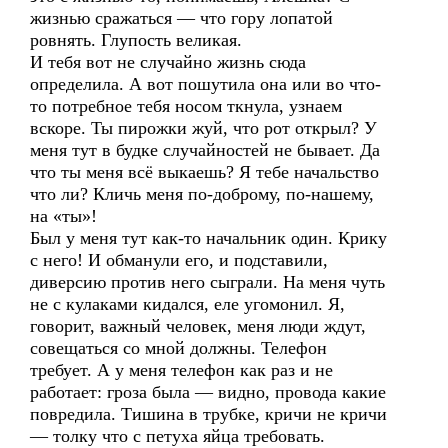
жизнью сражаться — что гору лопатой
ровнять. Глупость великая.
И тебя вот не случайно жизнь сюда
определила. А вот пошутила она или во что-
то потребное тебя носом ткнула, узнаем
вскоре. Ты пирожки жуй, что рот открыл? У
меня тут в будке случайностей не бывает. Да
что ты меня всё выкаешь? Я тебе начальство
что ли? Кличь меня по-доброму, по-нашему,
на «ты»!
Был у меня тут как-то начальник один. Крику
с него! И обманули его, и подставили,
диверсию против него сыграли. На меня чуть
не с кулаками кидался, еле угомонил. Я,
говорит, важный человек, меня люди ждут,
совещаться со мной должны. Телефон
требует. А у меня телефон как раз и не
работает: гроза была — видно, провода какие
повредила. Тишина в трубке, кричи не кричи
— толку что с петуха яйца требовать.