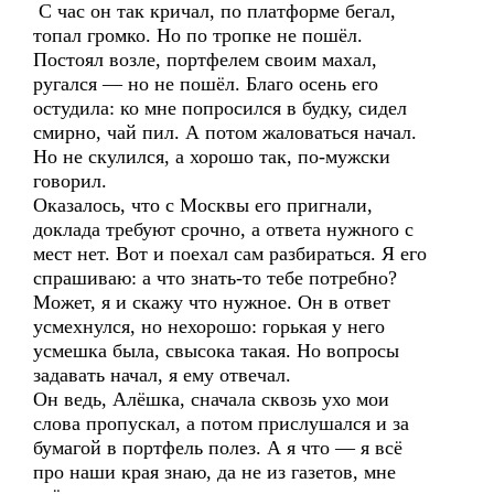
С час он так кричал, по платформе бегал,
топал громко. Но по тропке не пошёл.
Постоял возле, портфелем своим махал,
ругался — но не пошёл. Благо осень его
остудила: ко мне попросился в будку, сидел
смирно, чай пил. А потом жаловаться начал.
Но не скулился, а хорошо так, по-мужски
говорил.
Оказалось, что с Москвы его пригнали,
доклада требуют срочно, а ответа нужного с
мест нет. Вот и поехал сам разбираться. Я его
спрашиваю: а что знать-то тебе потребно?
Может, я и скажу что нужное. Он в ответ
усмехнулся, но нехорошо: горькая у него
усмешка была, свысока такая. Но вопросы
задавать начал, я ему отвечал.
Он ведь, Алёшка, сначала сквозь ухо мои
слова пропускал, а потом прислушался и за
бумагой в портфель полез. А я что — я всё
про наши края знаю, да не из газетов, мне