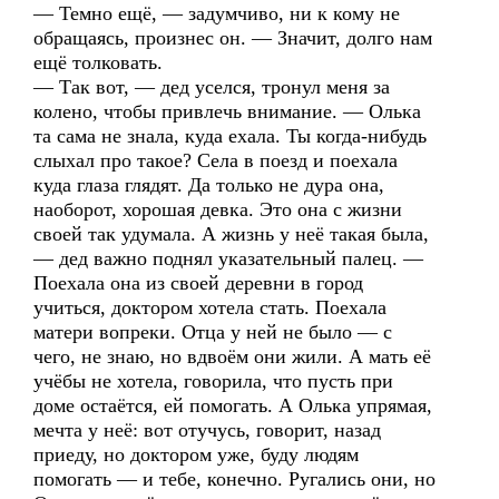
— Темно ещё, — задумчиво, ни к кому не
обращаясь, произнес он. — Значит, долго нам
ещё толковать.
— Так вот, — дед уселся, тронул меня за
колено, чтобы привлечь внимание. — Олька
та сама не знала, куда ехала. Ты когда-нибудь
слыхал про такое? Села в поезд и поехала
куда глаза глядят. Да только не дура она,
наоборот, хорошая девка. Это она с жизни
своей так удумала. А жизнь у неё такая была,
— дед важно поднял указательный палец. —
Поехала она из своей деревни в город
учиться, доктором хотела стать. Поехала
матери вопреки. Отца у ней не было — с
чего, не знаю, но вдвоём они жили. А мать её
учёбы не хотела, говорила, что пусть при
доме остаётся, ей помогать. А Олька упрямая,
мечта у неё: вот отучусь, говорит, назад
приеду, но доктором уже, буду людям
помогать — и тебе, конечно. Ругались они, но