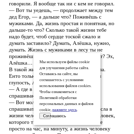
говорили. Я вообще так ни с кем не говорил.
— Вот ты уедешь, — продолжает между тем
дед Егор, — а дальше что? Поживёшь с
мужиками. Да, жизнь простая и понятная, но
дальше-то что? Сколько такой жизни тебе
надо будет, чтоб сердце тоской сжало и
думать заставило? Думать, Алёшка, нужно,
думать. Жизнь с мужиками в лесу ты не
проживёшь. Да и что это за жизнь будет? Эх,
Алёшка…
Мы используем файлы cookie
для улучшения работы сайта.
В такой жизни ни смысла, ни коромысла.
Оставаясь на сайте, вы
Енто только ж срамота с неё. Пустота и
соглашаетесь с условиями
глупость, Алёшка.
использования файлов cookies.
— А где в ней смысл, дед Егор? —
Чтобы ознакомиться с
спрашиваю с горькой усмешкой.
Политикой обработки
— Вот молодец, — дед улыбается, —
персональных данных и файлов
спрашивать начал. — Алёшка, для смысла в
cookie,
нажмите здесь
.
жизни человек нужен. Хотя бы один человек,
Соглашаюсь
которого ты счастливым сделаешь. И не
просто на час, на минуту, а жизнь человеку