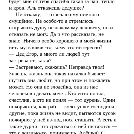
будет мне от тебя спасиба такая за чай, тепло
и кров. Аль откажешь дедушке?
— Не откажу, — отвечаю ему немного
смущённо. Не особо-то я стремлюсь
открывать душу незнакомому человеку, но и
отказать не могу. Да и что рассказать, не
знаю. Ничего особо хорошего в моей жизни
нет: муть какая-то, кому это интересно?
— Дед Егор, а много ли людей тут
застревают, как я?
— Застревают, скажешь? Неправда твоя!
Знаешь, жизнь она такая нахалка бывает:
шутить она любит, но при этом и пожалеть
может. Но она не злодейка, она из нас
человеков сделать хочет. Кто енто понял,
счастлив, а кто не понял — тот дурень. Одни
покоряются, как раб — колотушке господина,
другие, пока жизнь не видит, пытаются кусок
пожирнее у неё из-под носа стащить. А есть и
такие дурни, что сражаться с ней пытаются —
это с жизнью-то, понимаешь, Алёшка? С