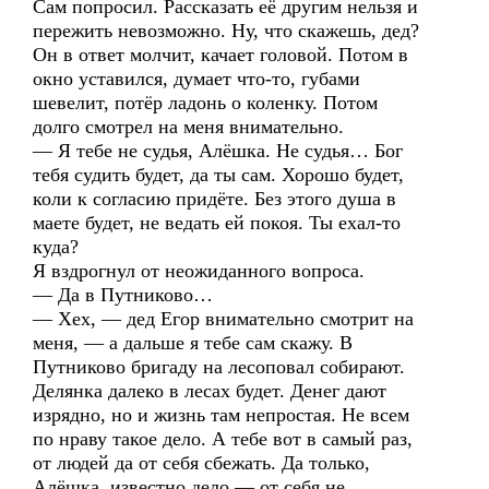
Сам попросил. Рассказать её другим нельзя и
пережить невозможно. Ну, что скажешь, дед?
Он в ответ молчит, качает головой. Потом в
окно уставился, думает что-то, губами
шевелит, потёр ладонь о коленку. Потом
долго смотрел на меня внимательно.
— Я тебе не судья, Алёшка. Не судья… Бог
тебя судить будет, да ты сам. Хорошо будет,
коли к согласию придёте. Без этого душа в
маете будет, не ведать ей покоя. Ты ехал-то
куда?
Я вздрогнул от неожиданного вопроса.
— Да в Путниково…
— Хех, — дед Егор внимательно смотрит на
меня, — а дальше я тебе сам скажу. В
Путниково бригаду на лесоповал собирают.
Делянка далеко в лесах будет. Денег дают
изрядно, но и жизнь там непростая. Не всем
по нраву такое дело. А тебе вот в самый раз,
от людей да от себя сбежать. Да только,
Алёшка, известно дело — от себя не