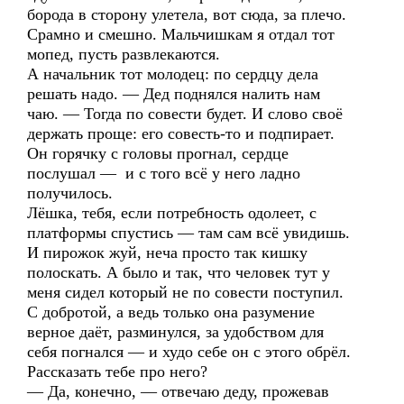
борода в сторону улетела, вот сюда, за плечо.
Срамно и смешно. Мальчишкам я отдал тот
мопед, пусть развлекаются.
А начальник тот молодец: по сердцу дела
решать надо. — Дед поднялся налить нам
чаю. — Тогда по совести будет. И слово своё
держать проще: его совесть-то и подпирает.
Он горячку с головы прогнал, сердце
послушал — и с того всё у него ладно
получилось.
Лёшка, тебя, если потребность одолеет, с
платформы спустись — там сам всё увидишь.
И пирожок жуй, неча просто так кишку
полоскать. А было и так, что человек тут у
меня сидел который не по совести поступил.
С добротой, а ведь только она разумение
верное даёт, разминулся, за удобством для
себя погнался — и худо себе он с этого обрёл.
Рассказать тебе про него?
— Да, конечно, — отвечаю деду, прожевав