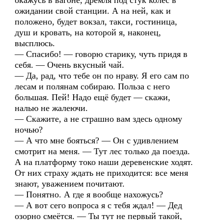
окажусь в вагоне, дремля под стук колёс в
ожидании свой станции. А на ней, как и
положено, будет вокзал, такси, гостиница,
душ и кровать, на которой я, наконец,
высплюсь.
— Спасибо! — говорю старику, чуть придя в
себя. — Очень вкусный чай.
— Да, рад, что тебе он по нраву. Я его сам по
лесам и полянам собираю. Польза с него
большая. Пей! Надо ещё будет — скажи,
налью не жалеючи.
— Скажите, а не страшно вам здесь одному
ночью?
— А что мне бояться? — Он с удивлением
смотрит на меня. — Тут лес только да поезда.
А на платформу токо наши деревенские ходят.
От них страху ждать не приходится: все меня
знают, уважением почитают.
— Понятно. А где я вообще нахожусь?
— А вот сего вопроса я с тебя ждал! — Дед
озорно смеётся. — Ты тут не первый такой,