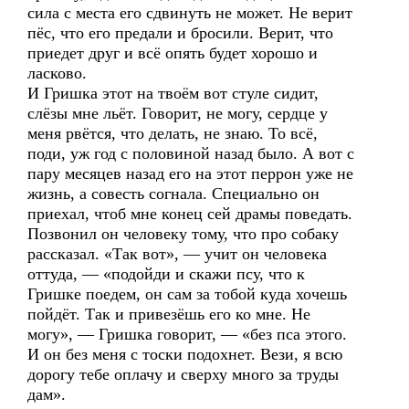
сила с места его сдвинуть не может. Не верит
пёс, что его предали и бросили. Верит, что
приедет друг и всё опять будет хорошо и
ласково.
И Гришка этот на твоём вот стуле сидит,
слёзы мне льёт. Говорит, не могу, сердце у
меня рвётся, что делать, не знаю. То всё,
поди, уж год с половиной назад было. А вот с
пару месяцев назад его на этот перрон уже не
жизнь, а совесть согнала. Специально он
приехал, чтоб мне конец сей драмы поведать.
Позвонил он человеку тому, что про собаку
рассказал. «Так вот», — учит он человека
оттуда, — «подойди и скажи псу, что к
Гришке поедем, он сам за тобой куда хочешь
пойдёт. Так и привезёшь его ко мне. Не
могу», — Гришка говорит, — «без пса этого.
И он без меня с тоски подохнет. Вези, я всю
дорогу тебе оплачу и сверху много за труды
дам».