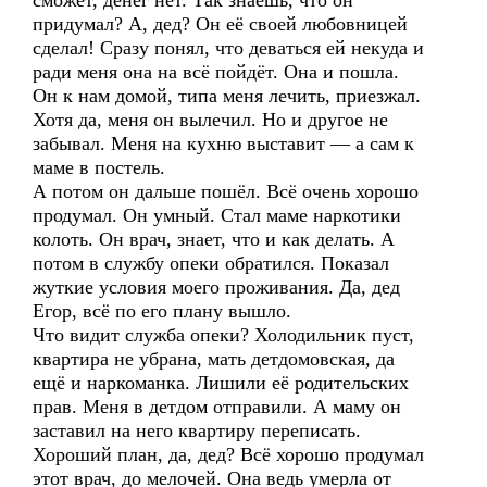
сможет, денег нет. Так знаешь, что он
придумал? А, дед? Он её своей любовницей
сделал! Сразу понял, что деваться ей некуда и
ради меня она на всё пойдёт. Она и пошла.
Он к нам домой, типа меня лечить, приезжал.
Хотя да, меня он вылечил. Но и другое не
забывал. Меня на кухню выставит — а сам к
маме в постель.
А потом он дальше пошёл. Всё очень хорошо
продумал. Он умный. Стал маме наркотики
колоть. Он врач, знает, что и как делать. А
потом в службу опеки обратился. Показал
жуткие условия моего проживания. Да, дед
Егор, всё по его плану вышло.
Что видит служба опеки? Холодильник пуст,
квартира не убрана, мать детдомовская, да
ещё и наркоманка. Лишили её родительских
прав. Меня в детдом отправили. А маму он
заставил на него квартиру переписать.
Хороший план, да, дед? Всё хорошо продумал
этот врач, до мелочей. Она ведь умерла от