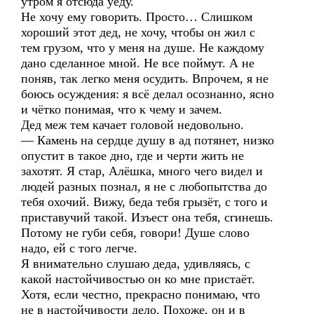
утром я отсюда уеду.
Не хочу ему говорить. Просто… Слишком
хороший этот дед, не хочу, чтобы он жил с
тем грузом, что у меня на душе. Не каждому
дано сделанное мной. Не все поймут. А не
поняв, так легко меня осудить. Впрочем, я не
боюсь осуждения: я всё делал осознанно, ясно
и чётко понимая, что к чему и зачем.
Дед меж тем качает головой недовольно.
— Камень на сердце душу в ад потянет, низко
опустит в такое дно, где и черти жить не
захотят. Я стар, Алёшка, много чего видел и
людей разных познал, я не с любопытства до
тебя охочий. Вижу, беда тебя грызёт, с того и
приставучий такой. Изъест она тебя, сгинешь.
Потому не губи себя, говори! Душе слово
надо, ей с того легче.
Я внимательно слушаю деда, удивляясь, с
какой настойчивостью он ко мне пристаёт.
Хотя, если честно, прекрасно понимаю, что
не в настойчивости дело. Похоже, он и в