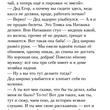
чай, а теперь ещё и пирожки «с мясой».
— Дед Егор, а почему вы сидите здесь, ведь
касса не должна, вроде, работать ночью?
— Верно! — Дед задорно улыбнулся. — А я и
не продаю билеты. Это Томка аль Наташка
делают. Вон Наташкин стул — видишь какой,
из железа, прочие её не держат, трещат и
ломаются. Вот такая она баба! — Дед широко
развёл руки. — Мы ежели вдвоём только её
обнимем, одному никак, до спины не достать.
Но хорошая она, добрая! Повезло еёному
мужику: всё она при себе имеет и в доме
хозяйка ладная.
— Ну а вы что тут делаете тогда?
Дед широко улыбается и хлопает себя по
коленке.
— А ты вот мне скажи, что бы ты делал, кабы
меня не было? То-то! Вот для таких, как ты,
тут и сижу, чаем пою, да истории всякие
слушаю. И ты мне свою расскажешь — вот и