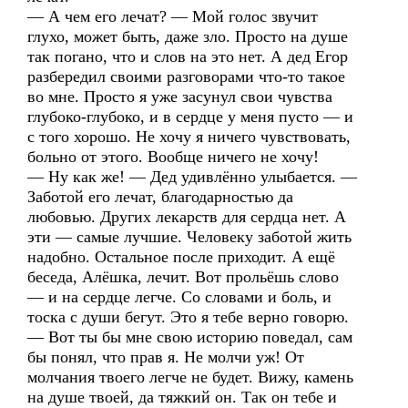
— А чем его лечат? — Мой голос звучит
глухо, может быть, даже зло. Просто на душе
так погано, что и слов на это нет. А дед Егор
разбередил своими разговорами что-то такое
во мне. Просто я уже засунул свои чувства
глубоко-глубоко, и в сердце у меня пусто — и
с того хорошо. Не хочу я ничего чувствовать,
больно от этого. Вообще ничего не хочу!
— Ну как же! — Дед удивлённо улыбается. —
Заботой его лечат, благодарностью да
любовью. Других лекарств для сердца нет. А
эти — самые лучшие. Человеку заботой жить
надобно. Остальное после приходит. А ещё
беседа, Алёшка, лечит. Вот прольёшь слово
— и на сердце легче. Со словами и боль, и
тоска с души бегут. Это я тебе верно говорю.
— Вот ты бы мне свою историю поведал, сам
бы понял, что прав я. Не молчи уж! От
молчания твоего легче не будет. Вижу, камень
на душе твоей, да тяжкий он. Так он тебе и