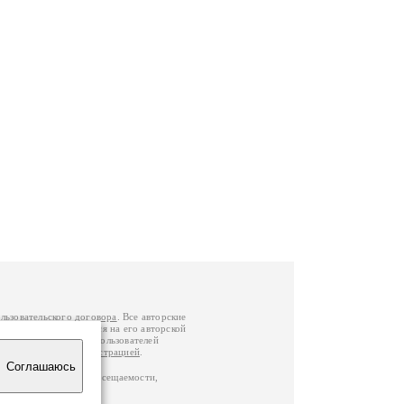
льзовательского договора
. Все авторские
у вы можете обратиться на его авторской
й Федерации
. Данные пользователей
е
и
связаться с администрацией
.
Соглашаюсь
по данным счетчика посещаемости,