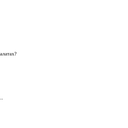
алатах?
..