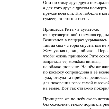
Они поэтому друг друга пожирали
а для того друг с другом насмерть
прежде воевали. Кто победить ког
сумеет, тот того и съест.
Принцесса Рита - в суматохе,
от круговерти войн немилосердны
Великанов в пещерах укрывалась
там да сям - с горы спуститься не 
Жемчужная царица облаков, Перла
чтобы жизнь принцессе Рите сохр
запрятала её, мольбам внимая,
на облако ;повыше. На нём же жи
по космосу сопроводила в её всел
туда, откуда та прибыть решилась
для покорения горы самой высоко
на земле. Вот так отважно покорил
Принцесса же по небу сколь летел
без сожаленья землю порицала рь