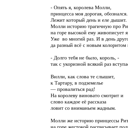
- Опять я, королева Молли,
принцесса моя дорогая, обознался.
Лежит который день и еле дышит.
Молли историю трагичную про Ри
на горе высокой ему живописует я
Уже во многий раз. И в день друг
да разный всё с новым колоритом 
- Долго тебя не было, король, -
так с укоризной всякий раз вступ
Вилли, как слова те слышит,
к Тартару, в подземелье
— провалиться рад!
На королеву виновато смотрит и
слово каждое её рассказа
ловит со вниманьем жадным.
Молли же историю принцессы Ри
на горе жестокой расписывает пол