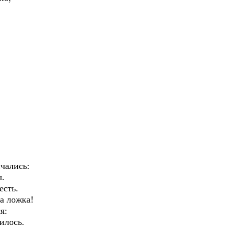
чались:
ы.
есть.
да ложка!
я:
илось.