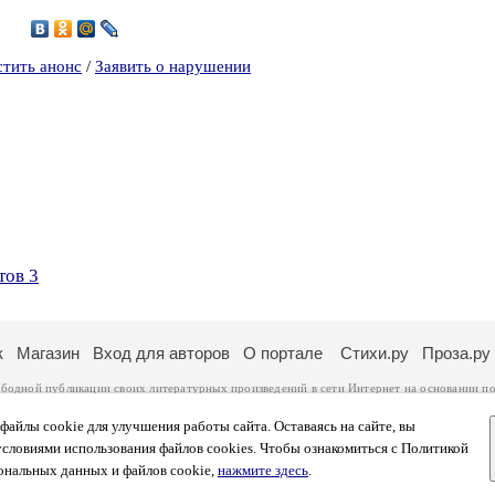
5
стить анонс
/
Заявить о нарушении
тов 3
к
Магазин
Вход для авторов
О портале
Стихи.ру
Проза.ру
ободной публикации своих литературных произведений в сети Интернет на основании
по
ся
законом
. Перепечатка произведений возможна только с согласия его автора, к котором
ры несут самостоятельно на основании
правил публикации
и
законодательства Российско
айлы cookie для улучшения работы сайта. Оставаясь на сайте, вы
ональных данных
. Вы также можете посмотреть более подробную
информацию о портал
условиями использования файлов cookies. Чтобы ознакомиться с Политикой
тысяч посетителей, которые в общей сумме просматривают более полумиллиона страниц 
ональных данных и файлов cookie,
нажмите здесь
.
афе указано по две цифры: количество просмотров и количество посетителей.