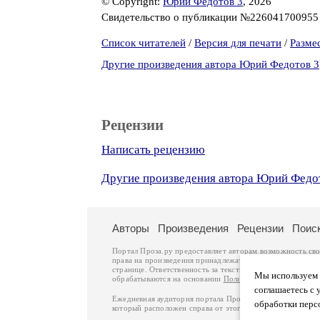
© Copyright:
Юрий Федотов 3
, 2026
Свидетельство о публикации №22604170095
Список читателей
/
Версия для печати
/
Разме
Другие произведения автора Юрий Федотов 3
Рецензии
Написать рецензию
Другие произведения автора Юрий Федо
Авторы
Произведения
Рецензии
Поис
Портал Проза.ру предоставляет авторам возможность св
права на произведения принадлежат авторам и охраняют
странице. Ответственность за тексты произведений авто
Мы используем ф
обрабатываются на основании
Политики обработки перс
соглашаетесь с 
Ежедневная аудитория портала Проза.ру – порядка 100 
обработки перс
который расположен справа от этого текста. В каждой гр