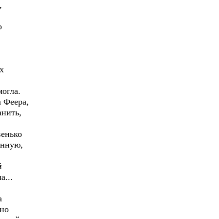
,
о
х
могла.
 Феера,
анить,
венько
енную,
й
а...
а
яно