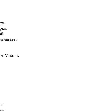
ту
рко.
ой
излагает:
ает Молли.
ты
но,