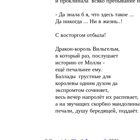
и проклинала всяко пребывание н
- Да знала б я, что здесь такое ...
Да никогда ... Ни в жизнь..!
С восторгом отбыла!
Дракон-король Вильгельм,
в который раз, послушает
историю от Молли -
ещё печальнее ему.
Баллады грустные для
королевы одним духом да
экспромтом сочиняет,
весь вечер напролёт их распевает,
а на звучащих скорбно мандолины
печали, душу бередящей, поддаёт.