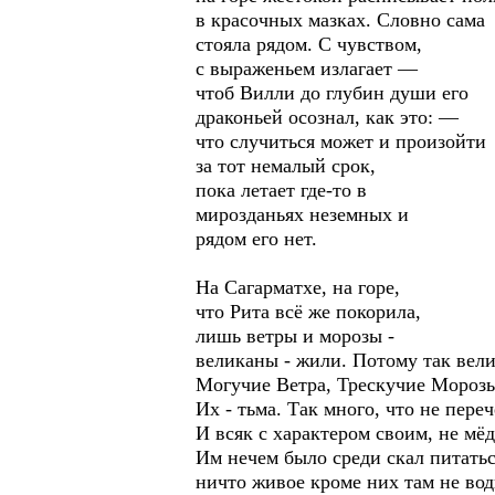
в красочных мазках. Словно сама
стояла рядом. С чувством,
с выраженьем излагает —
чтоб Вилли до глубин души его
драконьей осознал, как это: —
что случиться может и произойти
за тот немалый срок,
пока летает где-то в
мирозданьях неземных и
рядом его нет.
На Сагарматхе, на горе,
что Рита всё же покорила,
лишь ветры и морозы -
великаны - жили. Потому так вели
Могучие Ветра, Трескучие Мороз
Их - тьма. Так много, что не переч
И всяк с характером своим, не мё
Им нечем было среди скал питатьс
ничто живое кроме них там не вод