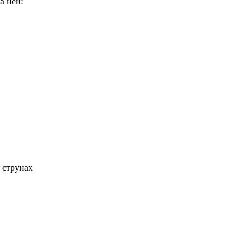
а ней:
 струнах