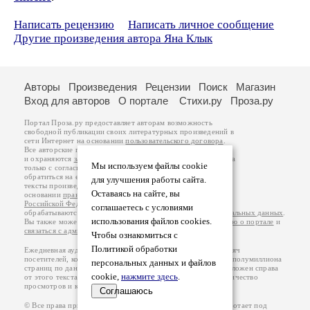
Написать рецензию
Написать личное сообщение
Другие произведения автора Яна Клык
Авторы
Произведения
Рецензии
Поиск
Магазин
Вход для авторов
О портале
Стихи.ру
Проза.ру
Портал Проза.ру предоставляет авторам возможность
свободной публикации своих литературных произведений в
сети Интернет на основании
пользовательского договора
.
Все авторские права на произведения принадлежат авторам
и охраняются
законом
. Перепечатка произведений возможна
Мы используем файлы cookie
только с согласия его автора, к которому вы можете
обратиться на его авторской странице. Ответственность за
для улучшения работы сайта.
тексты произведений авторы несут самостоятельно на
Оставаясь на сайте, вы
основании
правил публикации
и
законодательства
Российской Федерации
. Данные пользователей
соглашаетесь с условиями
обрабатываются на основании
Политики обработки персональных данных
.
использования файлов cookies.
Вы также можете посмотреть более подробную
информацию о портале
и
связаться с администрацией
.
Чтобы ознакомиться с
Политикой обработки
Ежедневная аудитория портала Проза.ру – порядка 100 тысяч
посетителей, которые в общей сумме просматривают более полумиллиона
персональных данных и файлов
страниц по данным счетчика посещаемости, который расположен справа
cookie,
нажмите здесь
.
от этого текста. В каждой графе указано по две цифры: количество
просмотров и количество посетителей.
Соглашаюсь
© Все права принадлежат авторам, 2000-2026. Портал работает под