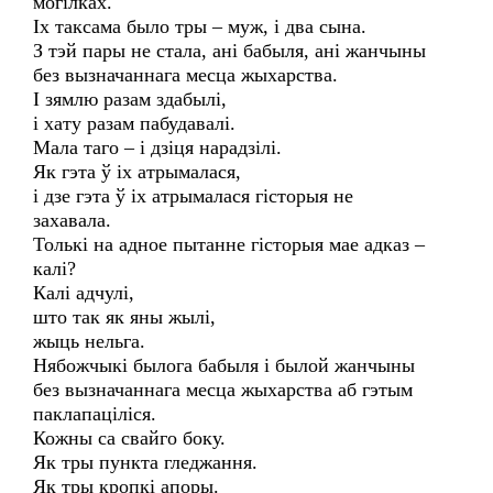
могілках.
Іх таксама было тры – муж, і два сына.
З тэй пары не стала, ані бабыля, ані жанчыны
без вызначаннага месца жыхарства.
І зямлю разам здабылі,
і хату разам пабудавалі.
Мала таго – і дзіця нарадзілі.
Як гэта ў іх атрымалася,
і дзе гэта ў іх атрымалася гісторыя не
захавала.
Толькі на адное пытанне гісторыя мае адказ –
калі?
Калі адчулі,
што так як яны жылі,
жыць нельга.
Нябожчыкі былога бабыля і былой жанчыны
без вызначаннага месца жыхарства аб гэтым
паклапаціліся.
Кожны са свайго боку.
Як тры пункта гледжання.
Як тры кропкі апоры.