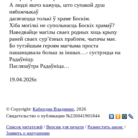
А людзі яшчэ кажуць, што супакой душ
нябожчыкаў
дасягаецца толькі ў храме Боскім.
Хіба могілкі не супольнасць Боскіх храмаў?
Наведвайце магілы сваех родных хоць крыху
раней сваех сур’ёзных праблем, чытачы мае.
Бо тутэйшым героям магчыма проста
пашанцавала больш за іншых…- сустрэцца на
Радаўніцу.
Паслязаўтра Радаўніца…
19.04.2026г.
© Copyright:
Кабердин Владимир
, 2026
Свидетельство о публикации №226041901844
Список читателей
/
Версия для печати
/
Разместить анонс
/
Заявить о нарушении