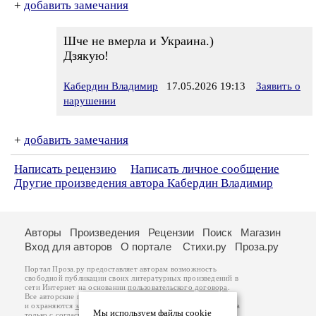
+
добавить замечания
Шче не вмерла и Украина.)
Дзякую!
Кабердин Владимир
17.05.2026 19:13
Заявить о
нарушении
+
добавить замечания
Написать рецензию
Написать личное сообщение
Другие произведения автора Кабердин Владимир
Авторы
Произведения
Рецензии
Поиск
Магазин
Вход для авторов
О портале
Стихи.ру
Проза.ру
Портал Проза.ру предоставляет авторам возможность
свободной публикации своих литературных произведений в
сети Интернет на основании
пользовательского договора
.
Все авторские права на произведения принадлежат авторам
и охраняются
законом
. Перепечатка произведений возможна
Мы используем файлы cookie
только с согласия его автора, к которому вы можете