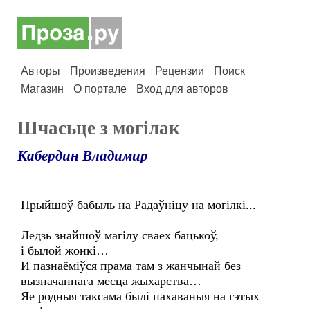
Авторы
Произведения
Рецензии
Поиск
Магазин
О портале
Вход для авторов
Шчасьце з могiлак
Кабердин Владимир
Прыйшоў бабыль на Радаўніцу на могілкі...
Ледзь знайшоў магілу сваех бацькоў,
і былой жонкі…
И пазнаёміўся прама там з жанчынай без
вызначаннага месца жыхарства…
Яе родныя таксама былі пахаваныя на гэтых