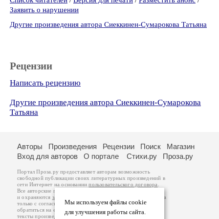
Список читателей
/
Версия для печати
/
Разместить анонс
/
Заявить о нарушении
Другие произведения автора Сиеккинен-Сумарокова Татьяна
Рецензии
Написать рецензию
Другие произведения автора Сиеккинен-Сумарокова
Татьяна
Авторы
Произведения
Рецензии
Поиск
Магазин
Вход для авторов
О портале
Стихи.ру
Проза.ру
Портал Проза.ру предоставляет авторам возможность
свободной публикации своих литературных произведений в
сети Интернет на основании
пользовательского договора
.
Все авторские права на произведения принадлежат авторам
и охраняются
законом
. Перепечатка произведений возможна
Мы используем файлы cookie
только с согласия его автора, к которому вы можете
обратиться на его авторской странице. Ответственность за
для улучшения работы сайта.
тексты произведений авторы несут самостоятельно на