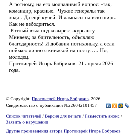
А ротному, на его молчаливый вопрос: -так,
командир, красные. Чужие генералы так
ходят. Да ещё кучей. И лампасы на всю ширь.
Как не взбодриться.
Ротный взял под козырёк: -курсанту
Минаеву, за бдительность, объявляю
благодарность! И добавил потихоньку, а если
поймаю лично с книжкой на посту….. Но,
молодец.
Протоиерей Игорь Бобриков. 21 апреля 2026
года.
© Copyright:
Протоиерей Игорь Бобриков
, 2026
Свидетельство о публикации №226042101457
Список читателей
/
Версия для печати
/
Разместить анонс
/
Заявить о нарушении
Другие произведения автора Протоиерей Игорь Бобриков