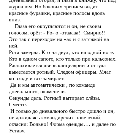
Дневальный оторал, и глаза в книжку, что под
журналом. Но боковым зрением видит
красные фуражки, красные полосы вдоль
вниз.
Глаза его округляются и он, не своим
голосом, орёт: - Ро- о -отааааа!! Смирно!!!
Это так с переходом на «а» и с затяжкой на
ней.
Рота замерла. Кто на двух, кто на одной ноге.
Кто в одном сапоге, кто только при кальсонах.
Распахивается дверь канцелярии и оттуда
выметается ротный. Следом офицеры. Мчат
ко входу и всё замирает.
Да и мы автоматически , по команде
дневального, окаменели.
Секунды дела. Ротный вытирает слёзы.
Смеётся.
И только до дневального быстро дошло и он,
не дожидаясь командирских повелений,
огласил: Вольно! Форма одежды…. и далее по
Уставу.