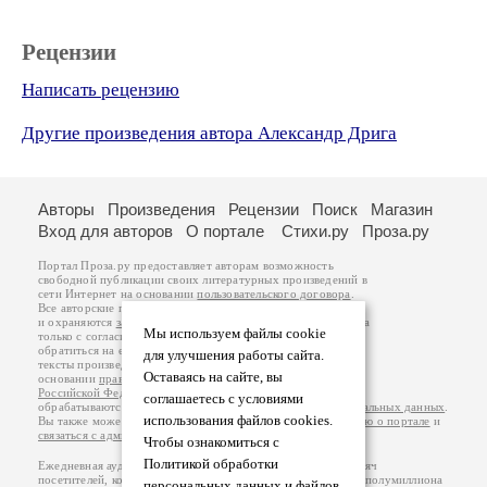
Рецензии
Написать рецензию
Другие произведения автора Александр Дрига
Авторы
Произведения
Рецензии
Поиск
Магазин
Вход для авторов
О портале
Стихи.ру
Проза.ру
Портал Проза.ру предоставляет авторам возможность
свободной публикации своих литературных произведений в
сети Интернет на основании
пользовательского договора
.
Все авторские права на произведения принадлежат авторам
и охраняются
законом
. Перепечатка произведений возможна
Мы используем файлы cookie
только с согласия его автора, к которому вы можете
обратиться на его авторской странице. Ответственность за
для улучшения работы сайта.
тексты произведений авторы несут самостоятельно на
Оставаясь на сайте, вы
основании
правил публикации
и
законодательства
Российской Федерации
. Данные пользователей
соглашаетесь с условиями
обрабатываются на основании
Политики обработки персональных данных
.
использования файлов cookies.
Вы также можете посмотреть более подробную
информацию о портале
и
связаться с администрацией
.
Чтобы ознакомиться с
Политикой обработки
Ежедневная аудитория портала Проза.ру – порядка 100 тысяч
посетителей, которые в общей сумме просматривают более полумиллиона
персональных данных и файлов