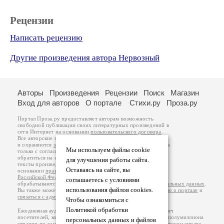
Рецензии
Написать рецензию
Другие произведения автора Нервозный
Авторы
Произведения
Рецензии
Поиск
Магазин
Вход для авторов
О портале
Стихи.ру
Проза.ру
Портал Проза.ру предоставляет авторам возможность
свободной публикации своих литературных произведений в
сети Интернет на основании
пользовательского договора
.
Все авторские права на произведения принадлежат авторам
и охраняются
законом
. Перепечатка произведений возможна
Мы используем файлы cookie
только с согласия его автора, к которому вы можете
обратиться на его авторской странице. Ответственность за
для улучшения работы сайта.
тексты произведений авторы несут самостоятельно на
Оставаясь на сайте, вы
основании
правил публикации
и
законодательства
Российской Федерации
. Данные пользователей
соглашаетесь с условиями
обрабатываются на основании
Политики обработки персональных данных
.
использования файлов cookies.
Вы также можете посмотреть более подробную
информацию о портале
и
связаться с администрацией
.
Чтобы ознакомиться с
Политикой обработки
Ежедневная аудитория портала Проза.ру – порядка 100 тысяч
посетителей, которые в общей сумме просматривают более полумиллиона
персональных данных и файлов
страниц по данным счетчика посещаемости, который расположен справа