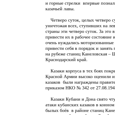
и горные стрелки впервые познал
казачьей лавы.
Четверо суток, целых четверо су
уничтожая всех, ступивших на лев
страны эти четверо суток. За эт
привести их в рабочее состояние 
очень нуждались моторизованные 
привести себя в порядок и занят
на рубеже станиц Канеловская –
Краснодарский край.
Казаки корпуса в тех боях покры
Красной Армии высоко оценили их
казаков были награждены правите
приказом НКО № 342 от 27.08.194
Казаки Кубани и Дона свято чтут
атаки кубанских казаков в конно
былых боёв в районе станиц Кан