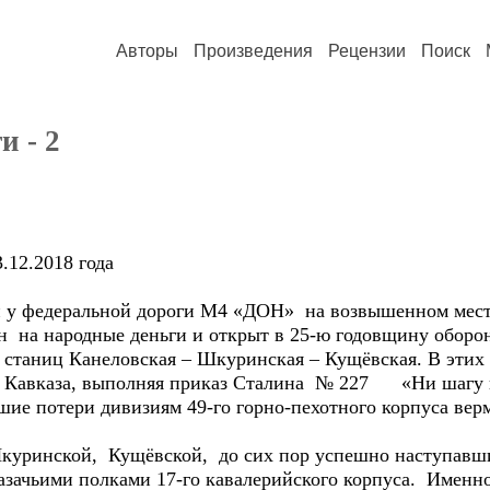
Авторы
Произведения
Рецензии
Поиск
и - 2
.12.2018 года
у федеральной дороги М4 «ДОН» на возвышенном месте
н на народные деньги и открыт в 25-ю годовщину оборон
 станиц Канеловская – Шкуринская – Кущёвская. В этих
о Кавказа, выполняя приказ Сталина № 227 «Ни шагу н
ие потери дивизиям 49-го горно-пехотного корпуса верм
куринской, Кущёвской, до сих пор успешно наступавши
зачьими полками 17-го кавалерийского корпуса. Именно