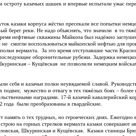
и остроту казачьих шашек и впервые испытали ужас пер
ток казаки корпуса жёстко пресекали все попытки немце
ый берег реки. Не надо объяснять, что значили в то тяж
о время нефтяные скважины Майкопа был надёжно заглуше
и не смогли воспользоваться майкопской нефтью для про
полки вермахта. За это время отступавшие части Красно
ь последующие оборонительные рубежи. Задержка немецк
 Шкуринская – Кущёвская не позволили немецким войска
ли себя и казачьи полки неувядаемой славой. Руководст
 подвиг, мужество и отвагу в тех тяжёлых боях – более
льственными наградами. 17-й казачий кавалерийский кор
2 года были преобразованы в гвардейские.
 память о тех трудных, но героических днях. Ежегодно
м строю на горных стрелков вермахта казаки совершают 
еловская, Шкуринская и Кущёвская. Казаки станицы Брю