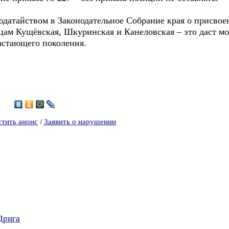
атайством в Законодательное Собрание края о присвое
цам Кущёвская, Шкуринская и Канеловская – это даст м
астающего поколения.
5
стить анонс
/
Заявить о нарушении
Дрига