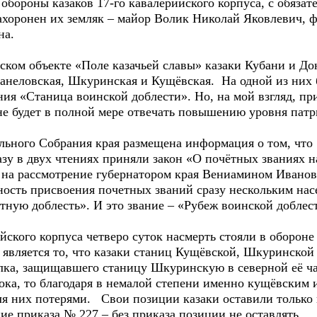
обороны казаков 17-го кавалерийского корпуса, с обяза
 захоронен их земляк – майор Волик Николай Яковлевич
на.
ом объекте «Поле казачьей славы» казаки Кубани и До
 Канеловская, Шкуринская и Кущёвская. На одной из них
ия «Станица воинской доблести». Но, на мой взгляд, пр
не будет в полной мере отвечать повышению уровня пат
ьного Собрания края размещена информация о том, что 1
азу в двух чтениях приняли закон «О почётных званиях 
о на рассмотрение губернатором края Вениамином Ивано
ность присвоения почетных званий сразу нескольким на
тную доблесть». И это звание – «Рубеж воинской доблес
ского корпуса четверо суток насмерть стояли в обороне
является то, что казаки станиц Кущёвской, Шкуринской
олка, защищавшего станицу Шкуринскую в северной её час
тока, то благодаря в немалой степени именно кущёвским
я них потерями. Свои позиции казаки оставили только
е приказа № 227 – без приказа позиции не оставлять.