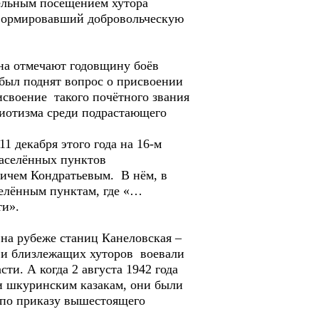
тельным посещением хутора
, формировавший добровольческую
на отмечают годовщину боёв
 был поднят вопрос о присвоении
исвоение такого почётного звания
риотизма среди подрастающего
1 декабря этого года на 16-м
населённых пунктов
вичем Кондратьевым. В нём, в
селённым пунктам, где «…
ти».
 на рубеже станиц Канеловская –
 и близлежащих хуторов воевали
ти. А когда 2 августа 1942 года
 и шкуринским казакам, они были
 по приказу вышестоящего