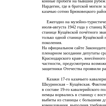
конные пробеги на бывший рубеж 
Нардегин, где в братской могиле
казачью сотню Брюховецкого райо
Ежегодно на музейно-туристическ
июля-августа 1942 года у станиц
станице Кущёвской почётного зван
только одной станице Кущёвской 
поколения.
На официальном сайте Законодател
пленарном заседании депутаты ср
Краснодарского края», внесённог
частности, предусмотрена возмож
защитники Отечества проявили ра
Казаки 17-го казачьего кавалерий
Шкуринская – Кущёвская. Фактом 
в составе 19-го кавалерийского п
немцы ворвались в станицу с вос
выбиты из станицы с большими дл
командования, выполнив требовани