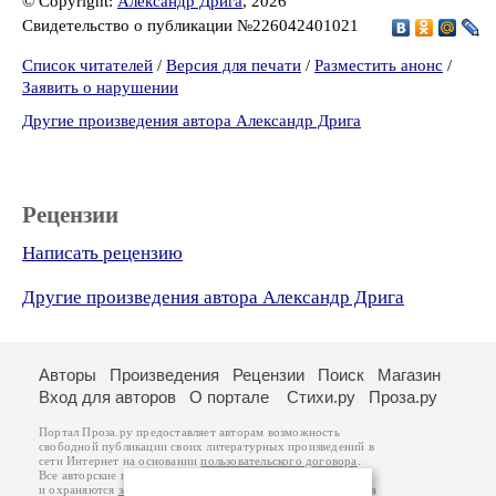
© Copyright:
Александр Дрига
, 2026
Свидетельство о публикации №226042401021
Список читателей
/
Версия для печати
/
Разместить анонс
/
Заявить о нарушении
Другие произведения автора Александр Дрига
Рецензии
Написать рецензию
Другие произведения автора Александр Дрига
Авторы
Произведения
Рецензии
Поиск
Магазин
Вход для авторов
О портале
Стихи.ру
Проза.ру
Портал Проза.ру предоставляет авторам возможность
свободной публикации своих литературных произведений в
сети Интернет на основании
пользовательского договора
.
Все авторские права на произведения принадлежат авторам
и охраняются
законом
. Перепечатка произведений возможна