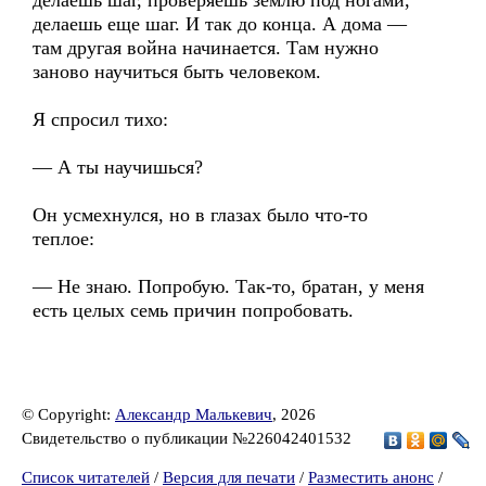
делаешь шаг, проверяешь землю под ногами,
делаешь еще шаг. И так до конца. А дома —
там другая война начинается. Там нужно
заново научиться быть человеком.
Я спросил тихо:
— А ты научишься?
Он усмехнулся, но в глазах было что-то
теплое:
— Не знаю. Попробую. Так-то, братан, у меня
есть целых семь причин попробовать.
© Copyright:
Александр Малькевич
, 2026
Свидетельство о публикации №226042401532
Список читателей
/
Версия для печати
/
Разместить анонс
/