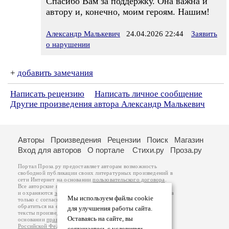
Спасибо Вам за поддержку. Она важна и
автору и, конечно, моим героям. Нашим!
Александр Малькевич
24.04.2026 22:44
Заявить
о нарушении
+
добавить замечания
Написать рецензию
Написать личное сообщение
Другие произведения автора Александр Малькевич
Авторы
Произведения
Рецензии
Поиск
Магазин
Вход для авторов
О портале
Стихи.ру
Проза.ру
Портал Проза.ру предоставляет авторам возможность
свободной публикации своих литературных произведений в
сети Интернет на основании
пользовательского договора
.
Все авторские права на произведения принадлежат авторам
и охраняются
законом
. Перепечатка произведений возможна
Мы используем файлы cookie
только с согласия его автора, к которому вы можете
обратиться на его авторской странице. Ответственность за
для улучшения работы сайта.
тексты произведений авторы несут самостоятельно на
Оставаясь на сайте, вы
основании
правил публикации
и
законодательства
Российской Федерации
. Данные пользователей