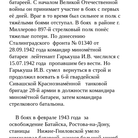
батареей. С началом Великой Отечественной
войны он принимает участие в боях с первых
её дней. Враг в то время был сильнее и полк с
тяжёлыми боями отступал. В боях в районе г.
Миллерово 897-й стрелковый полк понёс
тяжелые потери. По донесению
Сталинградского фронта № 01340 от
28.09.1942 года командир миномётной
батареи лейтенант Гарькуша И.В. числился с
15.07.1942 года пропавшим без вести. Но
Гарькуша И.В. сумел вернуться в строй и
продолжил воевать в 6-й гвардейской
Сивашской Краснознамённой танковой
бригаде 28-й армии в должности командира
миномётной батареи, затем командира
стрелкового батальона.
В боях в феврале 1943 года за
освобождение Батайска, Ростова-на-Дону,
станицы Нижне-Гниловской умело
командовал батареей, нанося большой ущерб