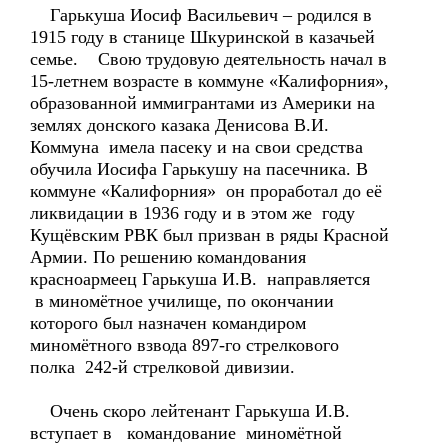
Гарькуша Иосиф Васильевич – родился в
1915 году в станице Шкуринской в казачьей
семье. Свою трудовую деятельность начал в
15-летнем возрасте в коммуне «Калифорния»,
образованной иммигрантами из Америки на
землях донского казака Денисова В.И.
Коммуна имела пасеку и на свои средства
обучила Иосифа Гарькушу на пасечника. В
коммуне «Калифорния» он проработал до её
ликвидации в 1936 году и в этом же году
Кущёвским РВК был призван в ряды Красной
Армии. По решению командования
красноармеец Гарькуша И.В. направляется
в миномётное училище, по окончании
которого был назначен командиром
миномётного взвода 897-го стрелкового
полка 242-й стрелковой дивизии.
Очень скоро лейтенант Гарькуша И.В.
вступает в командование миномётной