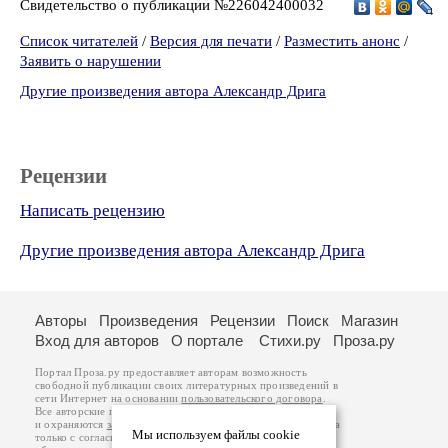
Свидетельство о публикации №226042400032
Список читателей
/
Версия для печати
/
Разместить анонс
/
Заявить о нарушении
Другие произведения автора Александр Дрига
Рецензии
Написать рецензию
Другие произведения автора Александр Дрига
Авторы
Произведения
Рецензии
Поиск
Магазин
Вход для авторов
О портале
Стихи.ру
Проза.ру
Портал Проза.ру предоставляет авторам возможность
свободной публикации своих литературных произведений в
сети Интернет на основании
пользовательского договора
.
Все авторские права на произведения принадлежат авторам
и охраняются
законом
. Перепечатка произведений возможна
Мы используем файлы cookie
только с согласия его автора, к которому вы можете