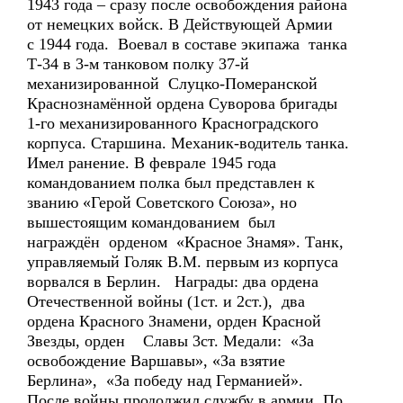
1943 года – сразу после освобождения района
от немецких войск. В Действующей Армии
с 1944 года. Воевал в составе экипажа танка
Т-34 в 3-м танковом полку 37-й
механизированной Слуцко-Померанской
Краснознамённой ордена Суворова бригады
1-го механизированного Красноградского
корпуса. Старшина. Механик-водитель танка.
Имел ранение. В феврале 1945 года
командованием полка был представлен к
званию «Герой Советского Союза», но
вышестоящим командованием был
награждён орденом «Красное Знамя». Танк,
управляемый Голяк В.М. первым из корпуса
ворвался в Берлин. Награды: два ордена
Отечественной войны (1ст. и 2ст.), два
ордена Красного Знамени, орден Красной
Звезды, орден Славы 3ст. Медали: «За
освобождение Варшавы», «За взятие
Берлина», «За победу над Германией».
После войны продолжил службу в армии. По