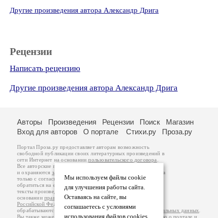
Другие произведения автора Александр Дрига
Рецензии
Написать рецензию
Другие произведения автора Александр Дрига
Авторы
Произведения
Рецензии
Поиск
Магазин
Вход для авторов
О портале
Стихи.ру
Проза.ру
Портал Проза.ру предоставляет авторам возможность
свободной публикации своих литературных произведений в
сети Интернет на основании
пользовательского договора
.
Все авторские права на произведения принадлежат авторам
и охраняются
законом
. Перепечатка произведений возможна
Мы используем файлы cookie
только с согласия его автора, к которому вы можете
обратиться на его авторской странице. Ответственность за
для улучшения работы сайта.
тексты произведений авторы несут самостоятельно на
Оставаясь на сайте, вы
основании
правил публикации
и
законодательства
Российской Федерации
. Данные пользователей
соглашаетесь с условиями
обрабатываются на основании
Политики обработки персональных данных
.
использования файлов cookies.
Вы также можете посмотреть более подробную
информацию о портале
и