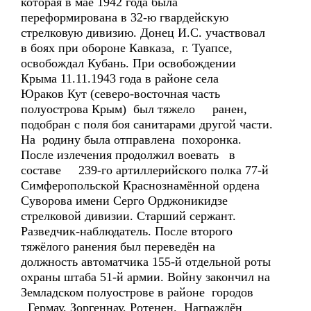
которая в мае 1942 года была
переформирована в 32-ю гвардейскую
стрелковую дивизию. Донец И.С. участвовал
в боях при обороне Кавказа, г. Туапсе,
освобождал Кубань. При освобождении
Крыма 11.11.1943 года в районе села
Юраков Кут (северо-восточная часть
полуострова Крым) был тяжело ранен,
подобран с поля боя санитарами другой части.
На родину была отправлена похоронка.
После излечения продолжил воевать в
составе 239-го артиллерийского полка 77-й
Симферопольской Краснознамённой ордена
Суворова имени Серго Орджоникидзе
стрелковой дивизии. Старший сержант.
Разведчик-наблюдатель. После второго
тяжёлого ранения был переведён на
должность автоматчика 155-й отдельной роты
охраны штаба 51-й армии. Войну закончил на
Земладском полуострове в районе городов
Гермау, Зоргеннау, Ротенен. Награждён