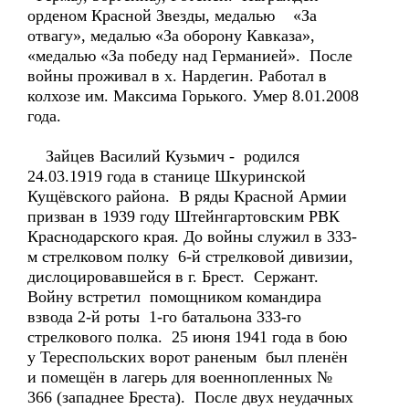
орденом Красной Звезды, медалью «За
отвагу», медалью «За оборону Кавказа»,
«медалью «За победу над Германией». После
войны проживал в х. Нардегин. Работал в
колхозе им. Максима Горького. Умер 8.01.2008
года.
Зайцев Василий Кузьмич - родился
24.03.1919 года в станице Шкуринской
Кущёвского района. В ряды Красной Армии
призван в 1939 году Штейнгартовским РВК
Краснодарского края. До войны служил в 333-
м стрелковом полку 6-й стрелковой дивизии,
дислоцировавшейся в г. Брест. Сержант.
Войну встретил помощником командира
взвода 2-й роты 1-го батальона 333-го
стрелкового полка. 25 июня 1941 года в бою
у Тереспольских ворот раненым был пленён
и помещён в лагерь для военнопленных №
366 (западнее Бреста). После двух неудачных