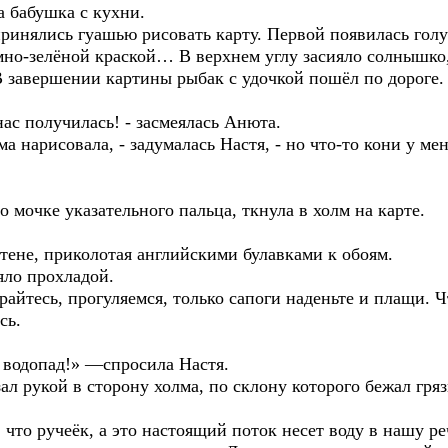
ла бабушка с кухни.
ринялись гуашью рисовать карту. Первой появилась голуб
мно-зелёной краской… В верхнем углу засияло солнышко,
 В завершении картины рыбак с удочкой пошёл по дороге.
нас получилась! - засмеялась Анюта.
ма нарисовала, - задумалась Настя, - но что-то кони у ме
 мочке указательного пальца, ткнула в холм на карте.
тене, приколотая английскими булавками к обоям.
яло прохладой.
райтесь, прогуляемся, только сапоги наденьте и плащи. Ч
сь.
ак водопад!» —спросила Настя.
зал рукой в сторону холма, по склону которого бежал гря
, что ручеёк, а это настоящий поток несет воду в нашу ре