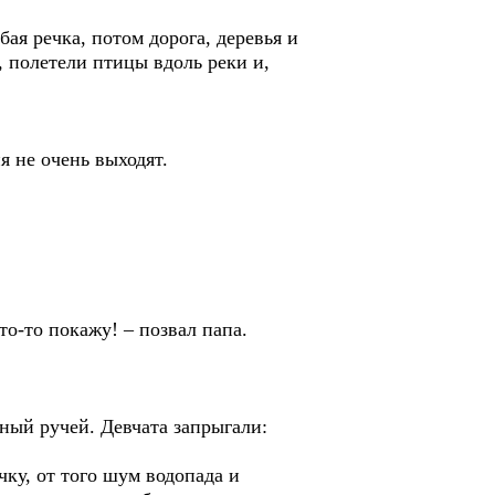
ая речка, потом дорога, деревья и
 полетели птицы вдоль реки и,
ня не очень выходят.
то-то покажу! – позвал папа.
зный ручей. Девчата запрыгали:
чку, от того шум водопада и