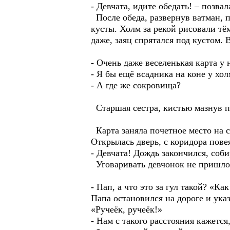
- Девчата, идите обедать! – позва
После обеда, развернув ватман, п
кусты. Холм за рекой рисовали тё
даже, заяц спрятался под кустом.
- Очень даже веселенькая карта у 
- Я бы ещё всадника на коне у хол
- А где же сокровища?
Старшая сестра, кистью мазнув по
Карта заняла почетное место на с
Открылась дверь, с коридора пове
- Девчата! Дождь закончился, соби
Уговаривать девчонок не пришло
- Пап, а что это за гул такой? «К
Папа остановился на дороге и ука
«Ручеёк, ручеёк!»
- Нам с такого расстояния кажется