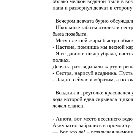
облако мелкой водяной пыли в воз
папа и развернул девчат в сторону
Вечером девчата бурно обсуждали
Школьные заботы отвлекли сестре
была позабыта.
Месяц летней жары быстро обмел
- Настена, помнишь мы весной ка
- Я её давно в шкаф убрала, наст
полках.
Девчата разглядывали карту и реш
- Сестра, нарисуй всадника. Пуст
- Ладно, сейчас изобразим, а пот
Всадник в треуголке красовался у
вода которой едва скрывала щикол
лежал сланец.
- Анюта, вот место весеннего вод
Аккуратно забрались в промоину.
— Вот это да! – оглядывая вымоин