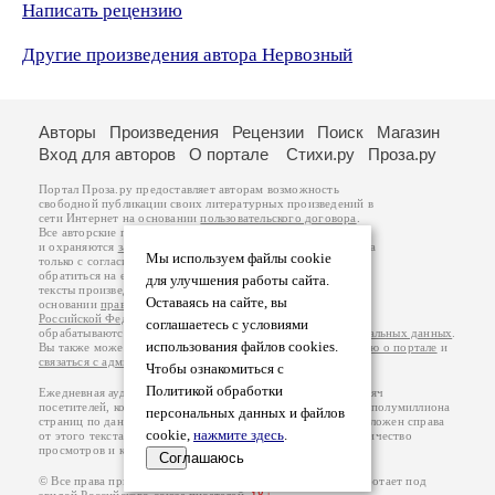
Написать рецензию
Другие произведения автора Нервозный
Авторы
Произведения
Рецензии
Поиск
Магазин
Вход для авторов
О портале
Стихи.ру
Проза.ру
Портал Проза.ру предоставляет авторам возможность
свободной публикации своих литературных произведений в
сети Интернет на основании
пользовательского договора
.
Все авторские права на произведения принадлежат авторам
и охраняются
законом
. Перепечатка произведений возможна
Мы используем файлы cookie
только с согласия его автора, к которому вы можете
обратиться на его авторской странице. Ответственность за
для улучшения работы сайта.
тексты произведений авторы несут самостоятельно на
Оставаясь на сайте, вы
основании
правил публикации
и
законодательства
Российской Федерации
. Данные пользователей
соглашаетесь с условиями
обрабатываются на основании
Политики обработки персональных данных
.
использования файлов cookies.
Вы также можете посмотреть более подробную
информацию о портале
и
связаться с администрацией
.
Чтобы ознакомиться с
Политикой обработки
Ежедневная аудитория портала Проза.ру – порядка 100 тысяч
посетителей, которые в общей сумме просматривают более полумиллиона
персональных данных и файлов
страниц по данным счетчика посещаемости, который расположен справа
cookie,
нажмите здесь
.
от этого текста. В каждой графе указано по две цифры: количество
просмотров и количество посетителей.
Соглашаюсь
© Все права принадлежат авторам, 2000-2026. Портал работает под