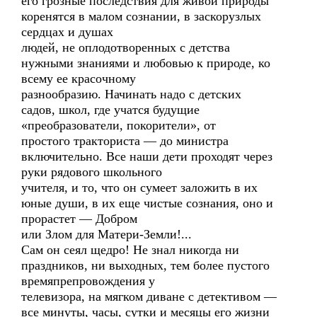
его грозные последствия для живой природы
коренятся в малом сознании, в заскорузлых
сердцах и душах
людей, не оплодотворенных с детства
нужными знаниями и любовью к природе, ко
всему ее красочному
разнообразию. Начинать надо с детских
садов, школ, где учатся будущие
«преобразователи, покорители», от
простого тракториста — до министра
включительно. Все наши дети проходят через
руки рядового школьного
учителя, и то, что он сумеет заложить в их
юные души, в их еще чистые сознания, оно и
прорастет — Добром
или Злом для Матери-Земли!...
Сам он сеял щедро! Не знал никогда ни
праздников, ни выходных, тем более пустого
времяпрепровождения у
телевизора, на мягком диване с детективом —
все минуты, часы, сутки и месяцы его жизни