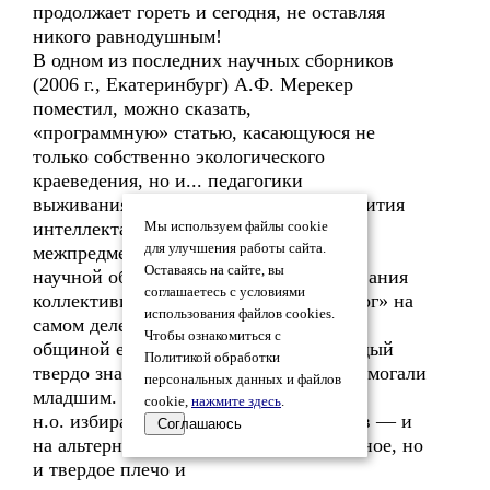
продолжает гореть и сегодня, не оставляя
никого равнодушным!
В одном из последних научных сборников
(2006 г., Екатеринбург) А.Ф. Мерекер
поместил, можно сказать,
«программную» статью, касающуюся не
только собственно экологического
краеведения, но и... педагогики
выживания, трудовой педагогики, развития
интеллекта школьников, наличия
Мы используем файлы cookie
для улучшения работы сайта.
межпредметных связей в юной
Оставаясь на сайте, вы
научной общине (обществе), формирования
соглашаетесь с условиями
коллективизма. Ведь н.о. «Юный эколог» на
использования файлов cookies.
самом деле было
Чтобы ознакомиться с
общиной единомышленников, где каждый
Политикой обработки
твердо знал свое место, где старшие помогали
персональных данных и файлов
младшим. Президент
cookie,
нажмите здесь
.
н.о. избирался из самих же школьников — и
Соглашаюсь
на альтернативной основе. Это-то нежное, но
и твердое плечо и