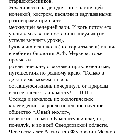
старшеклассников.
Уехали всего на два дня, но с настоящей
ночевкой, костром, песнями и задушевными
разговорами при свете
меркнущей вечерней зари. И хоть потом его
ученикам едва не поставили «неуды» (не
успели выучить уроки),
буквально вся школа (полторы тысячи) валила
в кабинет биологии А.Ф. Меркера, тоже
просясь в
романтические, с разными приключениями,
путешествия по родному краю. (Только в
детстве мы можем на всю
оставшуюся жизнь почерпнуть от природы
всю ее прелесть и красоту! — В.Н.).
Отсюда и началось их экологическое
краеведение, выросло школьное научное
общество «Юный эколог»,
первое не только в Краснотурьинске, но,
пожалуй, и во всей Свердловской области.
Через семь лет Александр Федорович Меркер