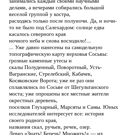
занимались каждый своими научными
делами, а вечерами собирались большой
веселой группой у костра,
расходясь только после полуночи. Да, и ночи-
то не было под Салехардом: солнце едва
касалось северного края
ночного неба и снова восходило!...
... Уже давно нанесены на самодельную
топографическую карту верховья Сосьвы:
грозные каменные утесы и
скалы Полуденный, Поворотный, Усть-
Вагранские, Стрелебский, Кабачек,
Косяковские Ворота; уже не раз они
сплавлялись по Сосьве от Шегультанского
моста; уже опрошены все местные жители
окрестных деревень,
поселков Глухарный, Марсяты и Самы. Юных
исследователей интересует все: история
своего родного края,
названия скал, ручьев, речек, озер.
Девиз «Знать! Беречь! Множить!» — их