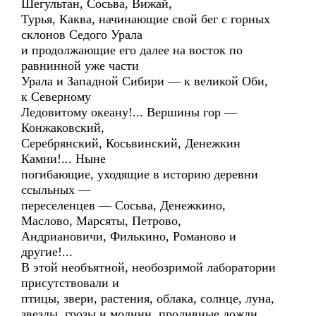
Шегультан, Сосьва, Вижай,
Турья, Каква, начинающие свой бег с горных
склонов Седого Урала
и продолжающие его далее на восток по
равнинной уже части
Урала и Западной Сибири — к великой Оби,
к Северному
Ледовитому океану!... Вершины гор —
Конжаковский,
Серебрянский, Косьвинский, Денежкин
Камни!... Ныне
погибающие, уходящие в историю деревни
ссыльных —
переселенцев — Сосьва, Денежкино,
Маслово, Марсяты, Петрово,
Андриановичи, Филькино, Романово и
другие!...
В этой необъятной, необозримой лаборатории
присутствовали и
птицы, звери, растения, облака, солнце, луна,
звезды, грозы и молнии, проливные дожди,