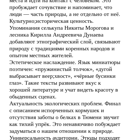
места и идти на контакт с человеком. Это
пробуждает сочувствие и напоминает, что
люди — часть природы, а не отдельно от неё.
Культурно;историческая ценность.
Упоминания селькупа Никиты Морогова и
лесника Кирилла Андреевича Дунаева
добавляют этнографический слой, связывают
природу с традициями коренных народов и
опытом местных жителей.
Эстетическое наслаждение. Язык миниатюры
поэтичен: «пружинистый толчок», «дугой
выбрасывает веер;хвост», «чёрные бусинки
глаз». Такие тексты развивают вкус к
хорошей литературе и учат видеть красоту в
обыденных сценах.
Актуальность экологических проблем. Финал
с описанием испорченных кормушек и
отсутствия заботы о белках в Тюмени звучит
как тихий упрёк. Это ненавязчиво побуждает
задуматься о нашем отношении к природе.
Универсальность аудитории. Этюды подходят