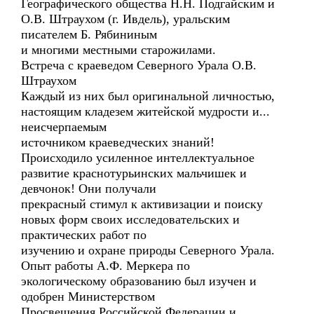
Географического общества Н.Н. Подгайским и
О.В. Штраухом (г. Ивдель), уральским
писателем Б. Рябининым
и многими местными старожилами.
Встреча с краеведом Северного Урала О.В.
Штраухом
Каждый из них был оригинальной личностью,
настоящим кладезем житейской мудрости и...
неисчерпаемым
источником краеведческих знаний!
Происходило усиленное интеллектуальное
развитие краснотурьинских мальчишек и
девчонок! Они получали
прекрасный стимул к активизации и поиску
новых форм своих исследовательских и
практических работ по
изучению и охране природы Северного Урала.
Опыт работы А.Ф. Меркера по
экологическому образованию был изучен и
одобрен Министерством
Просвещения Российской Федерации и