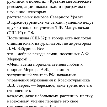
рукописи я поместил «Краткие методические
рекомендации школьникам и программы по
изучению некоторых
растительных ценозов Северного Урала».
В Краснотурьинске же сегодня успешно ведут
кружки экологов учителя Т.Ф. Мануковская
(СШ-19) и Т.Ф.
Постникова (СШ-32); в городе есть неплохая
станция юных натуралистов, где директором
Л.М. Бабурина. Все
это... добрые всходы семян, посеянных А.Ф.
Меркером!...
«Меня всегда поражала степень любви к
природе Меркера А.Ф., — пишет
заслуженный учитель РФ, начальник
управления образования г. Краснотурьинска
В.В. Зверев. — бережное, даже трепетное его
отношение к
каждому, даже небольшому, растению, цветку,
насекомому, умение передать это свое
отношение учащимся. Все