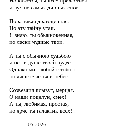
Но кажется, ты всех прелестней
и лучше самых дивных снов.
Пора такая драгоценная.
Но эту тайну утаи.
Я знаю, ты обыкновенная,
но ласки чудные твои.
А ты с обычною судьбою
и нет в душе твоей чудес.
Однако миг любой с тобою
повыше счастья и небес.
Созвездия плывут, мерцая.
О наши поцелуи, смех!
А ты, любимая, простая,
но ярче ты галактик всех!!!
1.05.2026