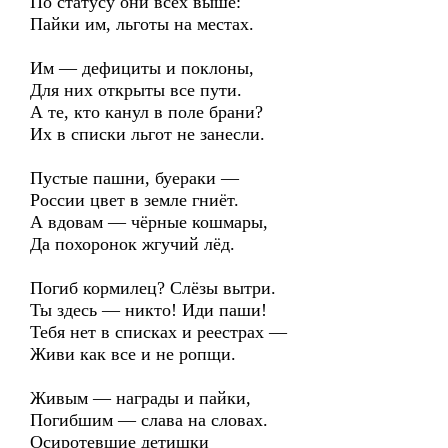
По статусу они всех выше:
Пайки им, льготы на местах.
Им — дефициты и поклоны,
Для них открыты все пути.
А те, кто канул в поле брани?
Их в списки льгот не занесли.
Пустые пашни, буераки —
России цвет в земле гниёт.
А вдовам — чёрные кошмары,
Да похоронок жгучий лёд.
Погиб кормилец? Слёзы вытри.
Ты здесь — никто! Иди паши!
Тебя нет в списках и реестрах —
Живи как все и не ропщи.
Живым — награды и пайки,
Погибшим — слава на словах.
Осиротевшие детишки