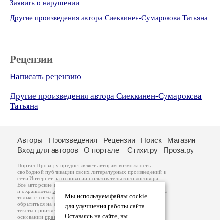
Заявить о нарушении
Другие произведения автора Сиеккинен-Сумарокова Татьяна
Рецензии
Написать рецензию
Другие произведения автора Сиеккинен-Сумарокова
Татьяна
Авторы
Произведения
Рецензии
Поиск
Магазин
Вход для авторов
О портале
Стихи.ру
Проза.ру
Портал Проза.ру предоставляет авторам возможность
свободной публикации своих литературных произведений в
сети Интернет на основании
пользовательского договора
.
Все авторские права на произведения принадлежат авторам
и охраняются
законом
. Перепечатка произведений возможна
Мы используем файлы cookie
только с согласия его автора, к которому вы можете
обратиться на его авторской странице. Ответственность за
для улучшения работы сайта.
тексты произведений авторы несут самостоятельно на
Оставаясь на сайте, вы
основании
правил публикации
и
законодательства