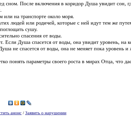
ед сном. После включения в коридор Душа увидит сон, гд
.
м или на транспорте около моря.
гих людей или родичей, которые с ней идут тем же путе
 поглощать сушу.
сительно спасения от воды.
ет. Если Душа спасется от воды, она увидит уровень, на 
уша не спасется от воды, она не меняет пока уровень и 
ко понять параметры своего роста в мирах Отца, что д
9
стить анонс
/
Заявить о нарушении