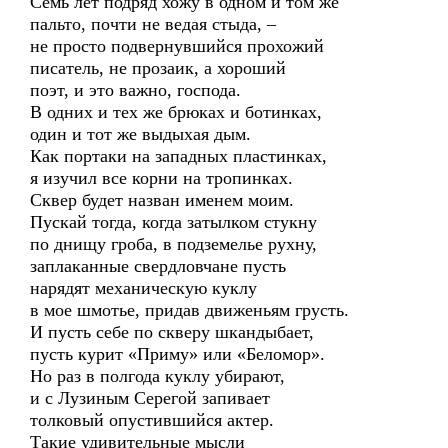
Семь лет подряд хожу в одном и том же
пальто, почти не ведая стыда, –
не просто подвернувшийся прохожий
писатель, не прозаик, а хороший
поэт, и это важно, господа.
В одних и тех же брюках и ботинках,
один и тот же выдыхая дым.
Как портаки на западных пластинках,
я изучил все корни на тропинках.
Сквер будет назван именем моим.
Пускай тогда, когда затылком стукну
по днищу гроба, в подземелье рухну,
заплаканные свердловчане пусть
нарядят механическую куклу
в мое шмотье, придав движеньям грусть.
И пусть себе по скверу шкандыбает,
пусть курит «Приму» или «Беломор».
Но раз в полгода куклу убирают,
и с Лузиным Серегой запивает
толковый опустившийся актер.
Такие удивительные мысли