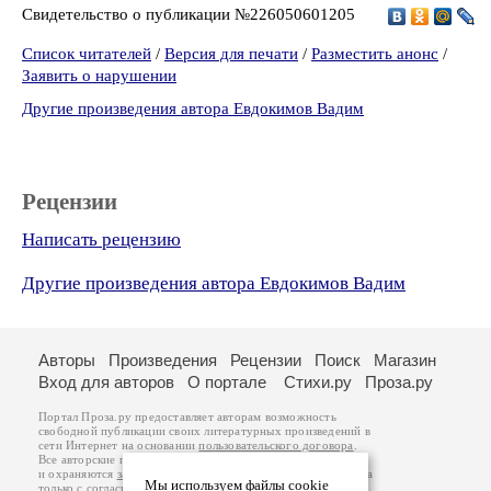
Свидетельство о публикации №226050601205
Список читателей
/
Версия для печати
/
Разместить анонс
/
Заявить о нарушении
Другие произведения автора Евдокимов Вадим
Рецензии
Написать рецензию
Другие произведения автора Евдокимов Вадим
Авторы
Произведения
Рецензии
Поиск
Магазин
Вход для авторов
О портале
Стихи.ру
Проза.ру
Портал Проза.ру предоставляет авторам возможность
свободной публикации своих литературных произведений в
сети Интернет на основании
пользовательского договора
.
Все авторские права на произведения принадлежат авторам
и охраняются
законом
. Перепечатка произведений возможна
Мы используем файлы cookie
только с согласия его автора, к которому вы можете